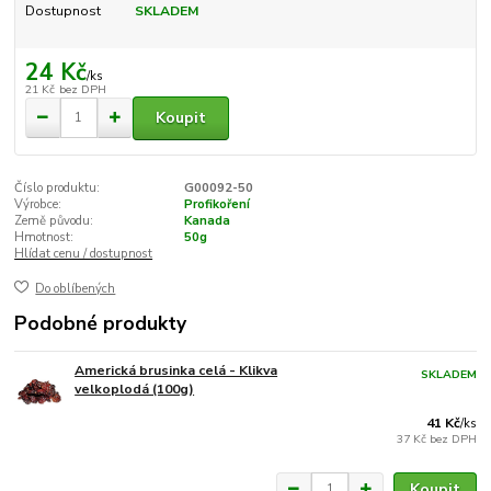
Dostupnost
SKLADEM
24 Kč
/
ks
21 Kč
bez DPH
Koupit
Číslo produktu:
G00092-50
Výrobce:
Profikoření
Země původu:
Kanada
Hmotnost:
50g
Hlídat cenu / dostupnost
Do oblíbených
Podobné produkty
Americká brusinka celá - Klikva
SKLADEM
velkoplodá (100g)
41 Kč
/
ks
37 Kč
bez DPH
Koupit