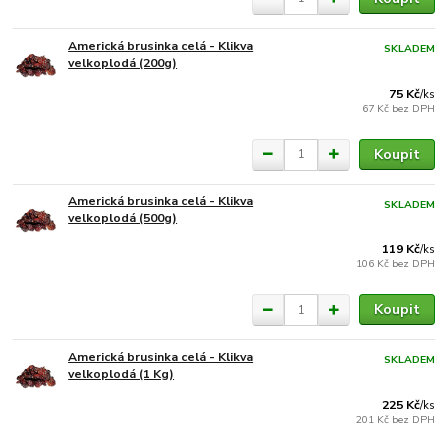
Americká brusinka celá - Klikva
SKLADEM
velkoplodá (200g)
75 Kč
/
ks
67 Kč
bez DPH
Koupit
Americká brusinka celá - Klikva
SKLADEM
velkoplodá (500g)
119 Kč
/
ks
106 Kč
bez DPH
Koupit
Americká brusinka celá - Klikva
SKLADEM
velkoplodá (1 Kg)
225 Kč
/
ks
201 Kč
bez DPH