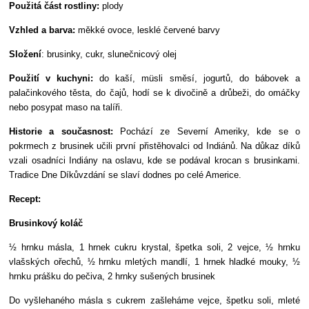
Použitá část rostliny:
plody
Vzhled a barva:
měkké ovoce, lesklé červené barvy
Složení
: brusinky, cukr, slunečnicový olej
Použití v kuchyni:
do kaší, müsli směsí, jogurtů, do bábovek a
palačinkového těsta, do čajů, hodí se k divočině a drůbeži, do omáčky
nebo posypat maso na talíři.
Historie a současnost:
Pochází ze Severní Ameriky, kde se o
pokrmech z brusinek učili první přistěhovalci od Indiánů. Na důkaz díků
vzali osadníci Indiány na oslavu, kde se podával krocan s brusinkami.
Tradice Dne Díkůvzdání se slaví dodnes po celé Americe.
Recept:
Brusinkový koláč
½ hrnku másla, 1 hrnek cukru krystal, špetka soli, 2 vejce, ½ hrnku
vlašských ořechů, ½ hrnku mletých mandlí, 1 hrnek hladké mouky, ½
hrnku prášku do pečiva, 2 hrnky sušených brusinek
Do vyšlehaného másla s cukrem zašleháme vejce, špetku soli, mleté