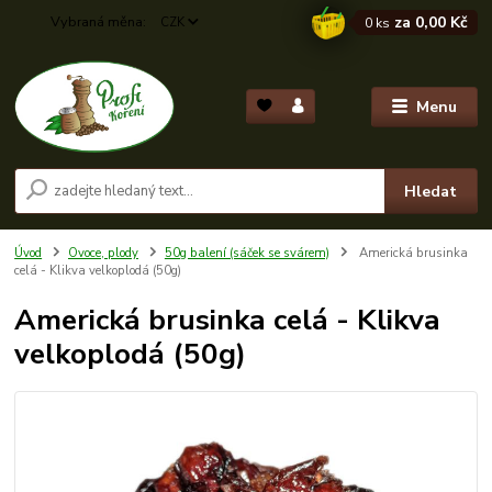
za
0,00 Kč
CZK
0
ks
Menu
Hledat
Úvod
Ovoce, plody
50g balení (sáček se svárem)
Americká brusinka
celá - Klikva velkoplodá (50g)
Americká brusinka celá - Klikva
velkoplodá (50g)