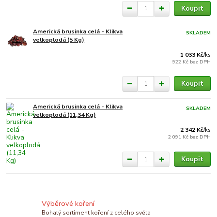
Koupit
Americká brusinka celá - Klikva
SKLADEM
velkoplodá (5 Kg)
1 033 Kč
/
ks
922 Kč
bez DPH
Koupit
Americká brusinka celá - Klikva
SKLADEM
velkoplodá (11,34 Kg)
2 342 Kč
/
ks
2 091 Kč
bez DPH
Koupit
Výběrové koření
Bohatý sortiment koření z celého světa