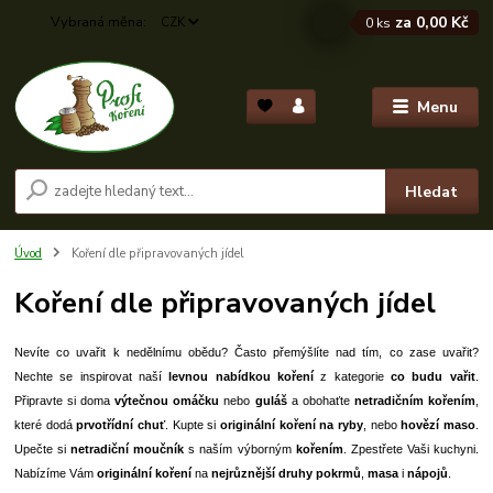
za
0,00 Kč
CZK
0
ks
Menu
Hledat
Úvod
Koření dle připravovaných jídel
Koření dle připravovaných jídel
Nevíte co uvařit k nedělnímu obědu? Často přemýšlíte nad tím, co zase uvařit?
Nechte se inspirovat naší
levnou nabídkou koření
z kategorie
co budu vařit
.
Připravte si doma
výtečnou omáčku
nebo
guláš
a obohaťte
netradičním kořením
,
které dodá
prvotřídní chuť
. Kupte si
originální koření na ryby
, nebo
hovězí maso
.
Upečte si
netradiční moučník
s naším výborným
kořením
. Zpestřete Vaši kuchyni.
Nabízíme Vám
originální koření
na
nejrůznější druhy pokrmů
,
masa
i
nápojů
.