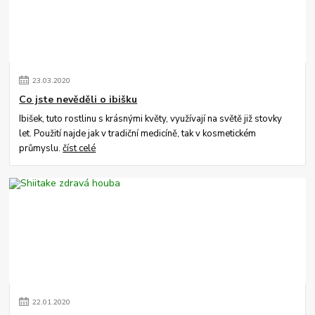
23
.
03
.
2020
Co jste nevěděli o ibišku
Ibišek, tuto rostlinu s krásnými květy, využívají na světě již stovky
let. Použití najde jak v tradiční medicíně, tak v kosmetickém
průmyslu.
číst celé
22
.
01
.
2020