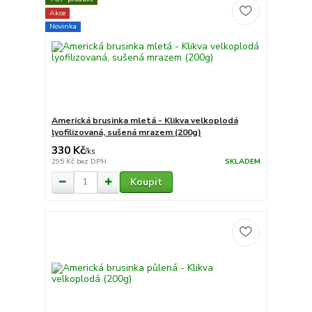
Akce
Novinka
Americká brusinka mletá - Klikva velkoplodá
lyofilizovaná, sušená mrazem (200g)
330 Kč
/
ks
295 Kč
bez DPH
SKLADEM
Koupit