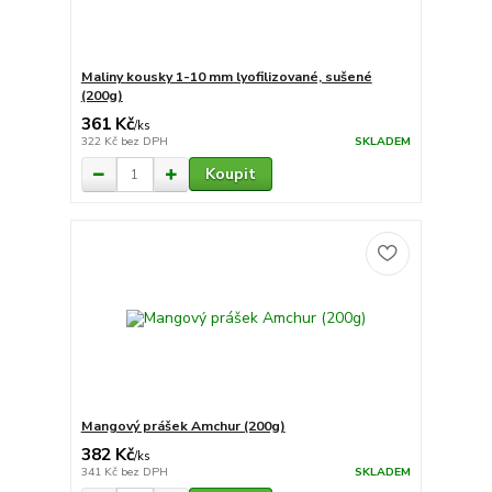
Maliny kousky 1-10 mm lyofilizované, sušené
(200g)
361 Kč
/
ks
322 Kč
bez DPH
SKLADEM
Koupit
Mangový prášek Amchur (200g)
382 Kč
/
ks
341 Kč
bez DPH
SKLADEM