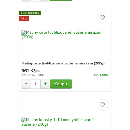
TOP produkt
Akce
Maliny celé lyofilizované, sušené mrazem (200g)
361 Kč
/
ks
322 Kč
bez DPH
SKLADEM
Koupit