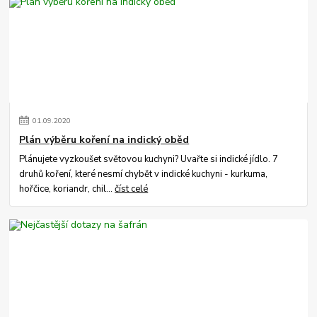
01
.
09
.
2020
Plán výběru koření na indický oběd
Plánujete vyzkoušet světovou kuchyni? Uvařte si indické jídlo. 7
druhů koření, které nesmí chybět v indické kuchyni - kurkuma,
hořčice, koriandr, chil...
číst celé