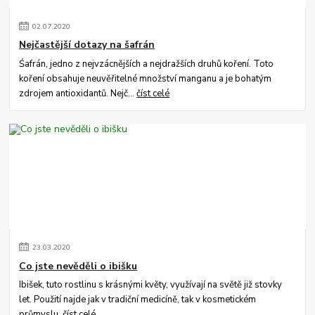
02
.
07
.
2020
Nejčastější dotazy na šafrán
Śafrán, jedno z nejvzácnějších a nejdražších druhů koření. Toto
koření obsahuje neuvěřitelné množství manganu a je bohatým
zdrojem antioxidantů. Nejč...
číst celé
23
.
03
.
2020
Co jste nevěděli o ibišku
Ibišek, tuto rostlinu s krásnými květy, využívají na světě již stovky
let. Použití najde jak v tradiční medicíně, tak v kosmetickém
průmyslu.
číst celé