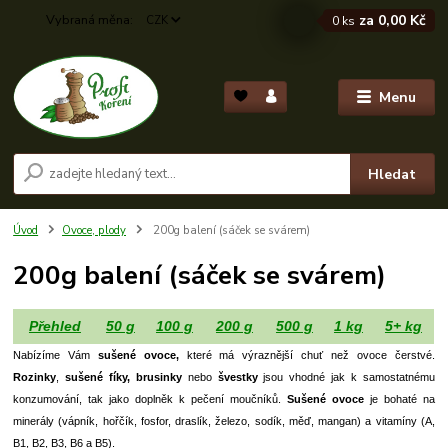
za
0,00 Kč
CZK
0
ks
Menu
Hledat
Úvod
Ovoce, plody
200g balení (sáček se svárem)
200g balení (sáček se svárem)
Přehled
50 g
100 g
200 g
500 g
1 kg
5+ kg
Nabízíme Vám
sušené ovoce,
které má výraznější chuť než ovoce čerstvé.
Rozinky
,
sušené fíky, brusinky
nebo
švestky
jsou vhodné jak k samostatnému
konzumování, tak jako doplněk k pečení moučníků.
Sušené ovoce
je bohaté na
minerály (vápník, hořčík, fosfor, draslík, železo, sodík, měď, mangan) a vitamíny (A,
B1, B2, B3, B6 a B5).