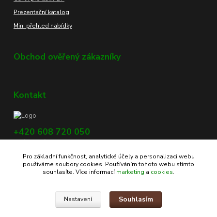
Prezentační katalog
Mini přehled nabídky
Obchod ověřený zákazníky
Kontakt
+420 608 720 050
Využijte náš chat, vpravo dole na obrazovce.
Pro základní funkčnost, analytické účely a personalizaci webu
info@profikoreni.cz
používáme soubory cookies. Používáním tohoto webu stímto
souhlasíte. Více informací
marketing
a
cookies
.
Souhlasím
Nastavení