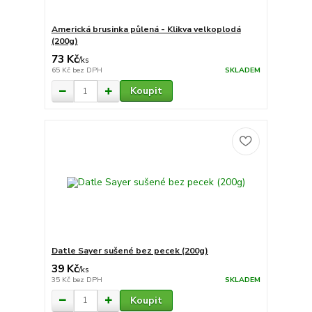
Americká brusinka půlená - Klikva velkoplodá
(200g)
73 Kč
/
ks
65 Kč
bez DPH
SKLADEM
Koupit
Datle Sayer sušené bez pecek (200g)
39 Kč
/
ks
35 Kč
bez DPH
SKLADEM
Koupit