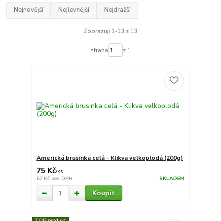
Nejnovější
Nejlevnější
Nejdražší
Zobrazuji 1-13 z 13
strana
z 1
Americká brusinka celá - Klikva velkoplodá (200g)
75 Kč
/
ks
67 Kč
bez DPH
SKLADEM
Koupit
TOP produkt