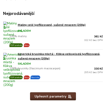
Nejprodávanější
Maliny celé lyofilizované, sušené mrazem (200g)
1.
SKLADEM
100% maliny
361 Kč
322 Kč bez DPH
TOP produkt
Akce
Americká brusinka mletá - Klikva velkoplodá lyofilizovaná,
2.
sušená mrazem (200g)
SKLADEM
100% brusinky (Vaccinium macrocarpon)
330 Kč
295 Kč bez DPH
TOP produkt
Akce
Novinka
Upřesnit parametry