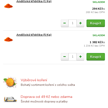
Andělská křidélka (1 Kg)
SKLADEM
294 Kč
/
ks
263 Kč
bez DPH
Koupit
Andělská křidélka (5 Kg)
SKLADEM
1 382 Kč
/
ks
1 234 Kč
bez DPH
Koupit
Výběrové koření
Bohatý sortiment koření z celého světa
Doprava od 49 Kč nebo zdarma
Široké možnosti dopravy a platby