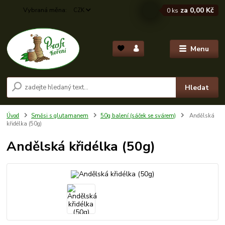
za
0,00 Kč
CZK
0
ks
Menu
Hledat
Úvod
Směsi s glutamanem
50g balení (sáček se svárem)
Andělská
křidélka (50g)
Andělská křidélka (50g)