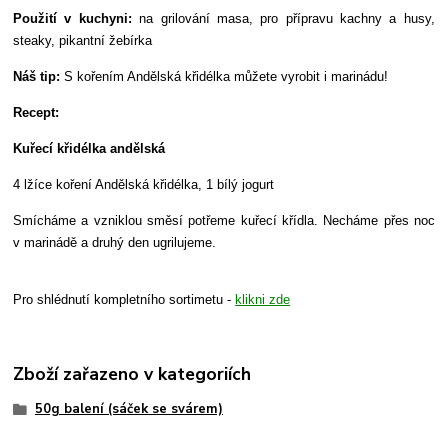
Použití v kuchyni:
na grilování masa, pro přípravu kachny a husy,
steaky, pikantní žebírka
Náš tip:
S kořením Andělská křidélka můžete vyrobit i marinádu!
Recept:
Kuřecí křidélka andělská
4 lžíce koření Andělská křidélka, 1 bílý jogurt
Smícháme a vzniklou směsí potřeme kuřecí křídla. Necháme přes noc
v marinádě a druhý den ugrilujeme.
Pro shlédnutí kompletního sortimetu -
klikni zde
Zboží zařazeno v kategoriích
50g balení (sáček se svárem)