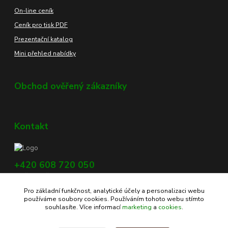
On-line ceník
Ceník pro tisk PDF
Prezentační katalog
Mini přehled nabídky
Obchod ověřený zákazníky
Kontakt
+420 608 720 050
Využijte náš chat, vpravo dole na obrazovce.
Pro základní funkčnost, analytické účely a personalizaci webu
info@profikoreni.cz
používáme soubory cookies. Používáním tohoto webu stímto
souhlasíte. Více informací
marketing
a
cookies
.