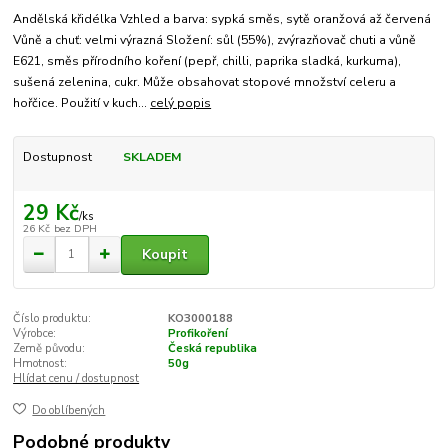
Andělská křidélka Vzhled a barva: sypká směs, sytě oranžová až červená
Vůně a chuť: velmi výrazná Složení: sůl (55%), zvýrazňovač chuti a vůně
E621, směs přírodního koření (pepř, chilli, paprika sladká, kurkuma),
sušená zelenina, cukr. Může obsahovat stopové množství celeru a
hořčice. Použití v kuch...
celý popis
Dostupnost
SKLADEM
29 Kč
/
ks
26 Kč
bez DPH
Koupit
Číslo produktu:
KO3000188
Výrobce:
Profikoření
Země původu:
Česká republika
Hmotnost:
50g
Hlídat cenu / dostupnost
Do oblíbených
Podobné produkty