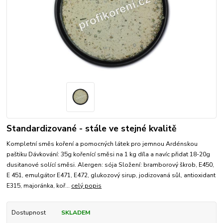
Standardizované - stále ve stejné kvalitě
Kompletní směs koření a pomocných látek pro jemnou Ardénskou
paštiku Dávkování: 35g kořenící směsi na 1 kg díla a navíc přidat 18-20g
dusitanové solící směsi. Alergen: sója Složení: bramborový škrob, E450,
E 451, emulgátor E471, E472, glukozový sirup, jodizovaná sůl, antioxidant
E315, majoránka, koř...
celý popis
Dostupnost
SKLADEM