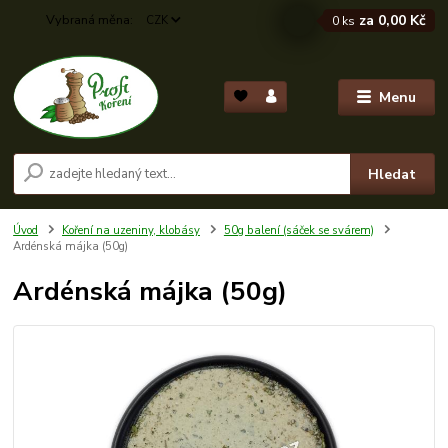
za
0,00 Kč
CZK
0
ks
Menu
Hledat
Úvod
Koření na uzeniny, klobásy
50g balení (sáček se svárem)
Ardénská májka (50g)
Ardénská májka (50g)