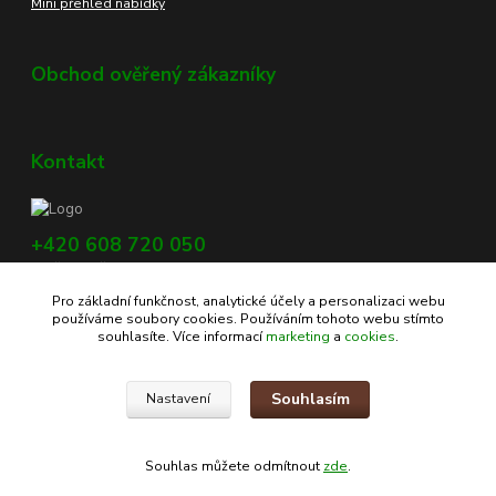
Mini přehled nabídky
Obchod ověřený zákazníky
Kontakt
+420 608 720 050
Využijte náš chat, vpravo dole na obrazovce.
Pro základní funkčnost, analytické účely a personalizaci webu
info@profikoreni.cz
používáme soubory cookies. Používáním tohoto webu stímto
souhlasíte. Více informací
marketing
a
cookies
.
Souhlasím
Nastavení
Copyright © 2020 - www.profikoreni.cz
Souhlas můžete odmítnout
zde
.