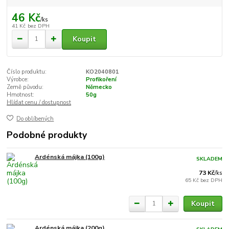
46 Kč
/
ks
41 Kč
bez DPH
Koupit
Číslo produktu:
KO2040801
Výrobce:
Profikoření
Země původu:
Německo
Hmotnost:
50g
Hlídat cenu / dostupnost
Do oblíbených
Podobné produkty
Ardénská májka (100g)
SKLADEM
73 Kč
/
ks
65 Kč
bez DPH
Koupit
Ardénská májka (200g)