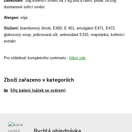
Dávkování
: 35g kořenící směsi na 1 kg díla a navíc přidat 18-20g
dusitanové solící směsi.
Alergen:
sója
Složení:
bramborový škrob, E450, E 451, emulgátor E471, E472,
glukozový sirup, jodizovaná sůl, antioxidant E315, majoránka, kořenící
extrakt
Pro shlédnutí kompletního sortimetu -
klikni zde
Zboží zařazeno v kategoriích
50g balení (sáček se svárem)
Rychlá objednávka