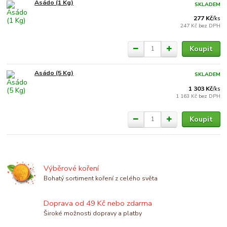
Asádo (1 Kg)
SKLADEM
277 Kč
/
ks
247 Kč
bez DPH
Koupit
Asádo (5 Kg)
SKLADEM
1 303 Kč
/
ks
1 163 Kč
bez DPH
Koupit
Výběrové koření
Bohatý sortiment koření z celého světa
Doprava od 49 Kč nebo zdarma
Široké možnosti dopravy a platby