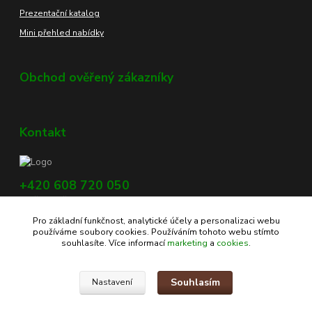
Prezentační katalog
Mini přehled nabídky
Obchod ověřený zákazníky
Kontakt
+420 608 720 050
Využijte náš chat, vpravo dole na obrazovce.
Pro základní funkčnost, analytické účely a personalizaci webu
info@profikoreni.cz
používáme soubory cookies. Používáním tohoto webu stímto
souhlasíte. Více informací
marketing
a
cookies
.
Souhlasím
Nastavení