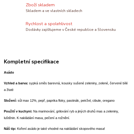
Zboží skladem
Skladem a ve vlastních skladech
Rychlost a spolehlivost
Dodávky zajišťujeme v České republice a Slovensku
Kompletní specifikace
Asádo
Vzhled a barva:
sypká směs barevná, kousky sušené zeleniny, zelené, červené bílé
a žluté
Složení:
sůl max 12%, pepř, paprika floky, pastinák, petržel, cibule, oregano
Použití v kuchyni:
Na marinování, grilování ryb a jiných druhů mas a zeleniny,
luštěnin. K nakládání masa, pečení a rožnění.
Náš tip:
Koření asádo je také vhodné na nakládání skopového masa!