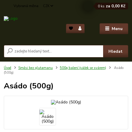
za
0,00 Kč
CZK
0
ks
Menu
Hledat
Úvod
Směsi bez glutamanu
500g balení (sáček se svárem)
Asádo
(500g)
Asádo (500g)