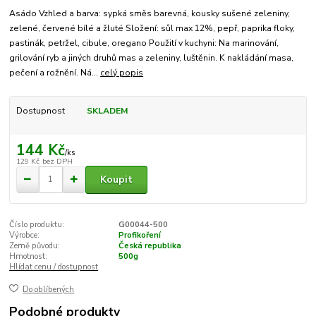
Asádo Vzhled a barva: sypká směs barevná, kousky sušené zeleniny,
zelené, červené bílé a žluté Složení: sůl max 12%, pepř, paprika floky,
pastinák, petržel, cibule, oregano Použití v kuchyni: Na marinování,
grilování ryb a jiných druhů mas a zeleniny, luštěnin. K nakládání masa,
pečení a rožnění. Ná...
celý popis
Dostupnost
SKLADEM
144 Kč
/
ks
129 Kč
bez DPH
Koupit
Číslo produktu:
G00044-500
Výrobce:
Profikoření
Země původu:
Česká republika
Hmotnost:
500g
Hlídat cenu / dostupnost
Do oblíbených
Podobné produkty