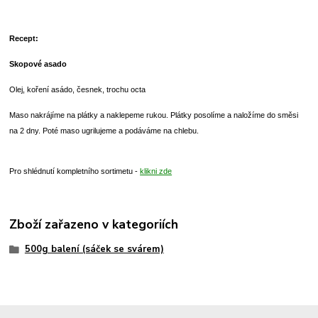
Recept:
Skopové asado
Olej, koření asádo, česnek, trochu octa
Maso nakrájíme na plátky a naklepeme rukou. Plátky posolíme a naložíme do směsi
na 2 dny. Poté maso ugrilujeme a podáváme na chlebu.
Pro shlédnutí kompletního sortimetu -
klikni zde
Zboží zařazeno v kategoriích
500g balení (sáček se svárem)