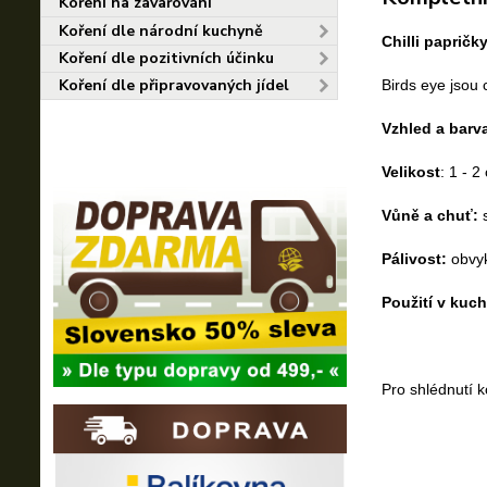
Koření na zavařování
Koření dle národní kuchyně
Chilli papričk
Koření dle pozitivních účinku
Koření dle připravovaných jídel
Birds eye jsou 
Vzhled a barv
Velikost
: 1 - 2
Vůně a chuť:
s
Pálivost:
obvyk
Použití v kuch
Pro shlédnutí 