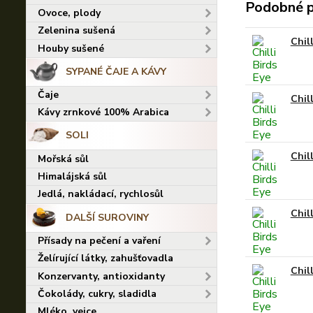
Podobné 
Ovoce, plody
Zelenina sušená
Chill
Houby sušené
SYPANÉ ČAJE A KÁVY
Čaje
Chil
Kávy zrnkové 100% Arabica
SOLI
Chil
Mořská sůl
Himalájská sůl
Jedlá, nakládací, rychlosůl
Chill
DALŠÍ SUROVINY
Přísady na pečení a vaření
Želírující látky, zahušťovadla
Chill
Konzervanty, antioxidanty
Čokolády, cukry, sladidla
Mléko, vejce