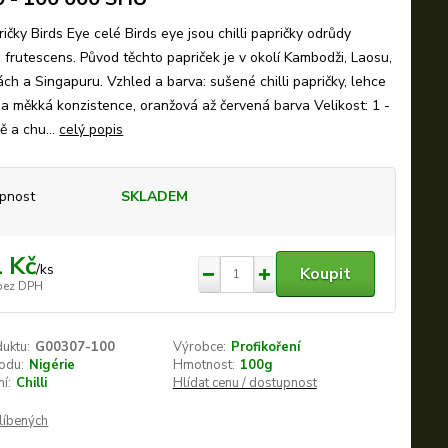
pričky Birds Eye celé Birds eye jsou chilli papričky odrůdy
frutescens. Původ těchto papriček je v okolí Kambodži, Laosu,
nách a Singapuru. Vzhled a barva: sušené chilli papričky, lehce
 a měkká konzistence, oranžová až červená barva Velikost: 1 -
 a chu...
celý popis
pnost
SKLADEM
 Kč
/
ks
Koupit
bez DPH
duktu:
G00307-100
Výrobce:
Profikoření
odu:
Nigérie
Hmotnost:
100g
í:
Chilli
Hlídat cenu / dostupnost
líbených