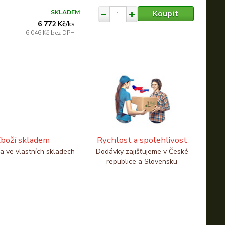
Koupit
SKLADEM
6 772 Kč
/
ks
6 046 Kč
bez DPH
boží skladem
Rychlost a spolehlivost
a ve vlastních skladech
Dodávky zajišťujeme v České
republice a Slovensku