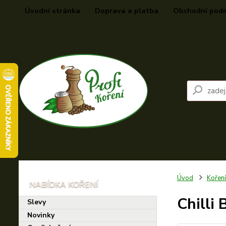
Úvodní stránka
Doprava a platba
Obchodní pod
Úvod
Kořen
Chilli 
Slevy
Novinky