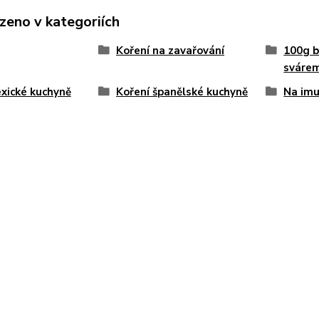
zeno v kategoriích
Koření na zavařování
100g b
sváre
xické kuchyně
Koření španělské kuchyně
Na imu