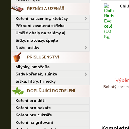
Chill
ŘEZNÍCI A UZENÁŘI
Koření na uzeniny, klobásy
Přírodní zasolená střívka
Umělé obaly na salámy aj.
Síťky, motouzy, špejle
Nože, ocílky
PŘÍSLUŠENSTVÍ
Mlýnky, hmoždíře
Sady kořenek, slánky
Výběr
Sítka, filtry, hrnečky
Bohatý sortim
DOPLŇUJÍCÍ ROZDĚLENÍ
Koření pro děti
Koření pro pekaře
Koření pro cukráře
Koření na grilování
Kompletní