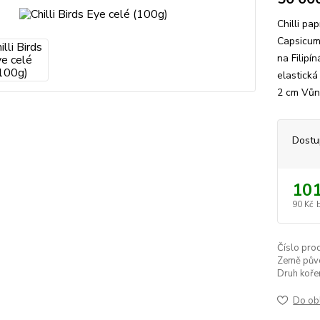
Chilli pa
Capsicum 
na Filipí
elastická
2 cm Vůně
Dostu
101
90 Kč
Číslo pro
Země pův
Druh kořen
Do ob