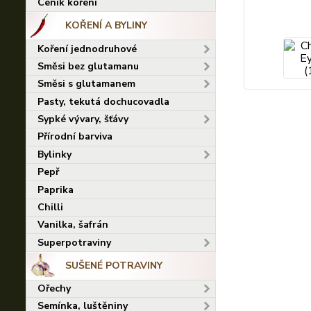
Ceník koření
KOŘENÍ A BYLINY
Koření jednodruhové
Směsi bez glutamanu
Směsi s glutamanem
Pasty, tekutá dochucovadla
Sypké vývary, šťávy
Přírodní barviva
Bylinky
Pepř
Paprika
Chilli
Vanilka, šafrán
Superpotraviny
SUŠENÉ POTRAVINY
Ořechy
Semínka, luštěniny