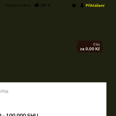
Přihlášení
CZK
0
ks
za
0,00 Kč
(100g)
0 - 100 000 SHU