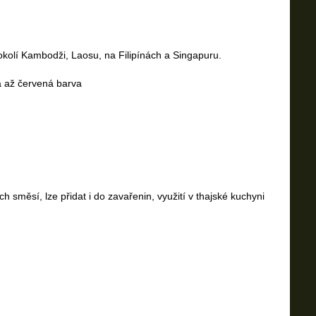
 okolí Kambodži, Laosu, na Filipínách a Singapuru.
vá až červená barva
 směsí, lze přidat i do zavařenin, využití v thajské kuchyni