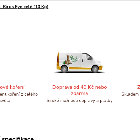
i Birds Eye celé (10 Kg)
ové koření
Doprava od 49 Kč nebo
Z
zdarma
ent koření z celého
Skladem 
světa
Široké možnosti dopravy a platby
 specifikace