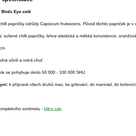
y Birds Eye celé
chilli papričky odrůdy Capsicum frutescens. Původ těchto papriček je v
a:
sušené chilli papričky, lehce elastická a měkká konzistence, oranžo
 cm
ilná vůně a ostrá chuť
le se pohybuje okolo 50 000 - 100 000 SHU.
yni:
k přípravě všech druhů mas, ke grilování, do marinád, do kořenících
kompletního sortimetu -
klikni zde