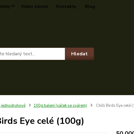
mínky
Video návod
Kontakty
Blog
Hledat
í jednodruhové
100g balení (sáček se svárem)
Chilli Birds Eye celé 
Birds Eye celé (100g)
50 00