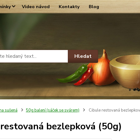
mínky
Video návod
Kontakty
Blog
Hledat
na sušená
50g balení (sáček se svárem)
Cibule restovaná bezlepkov
 restovaná bezlepková (50g)