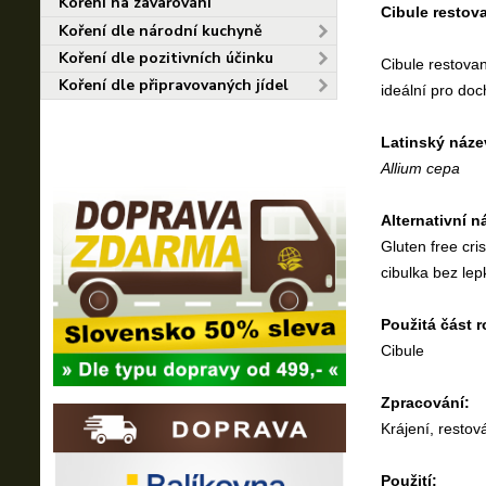
Koření na zavařování
Cibule restov
Koření dle národní kuchyně
Koření dle pozitivních účinku
Cibule restova
Koření dle připravovaných jídel
ideální pro doc
Latinský náze
Allium cepa
Alternativní n
Gluten free cri
cibulka bez le
Použitá část r
Cibule
Zpracování:
Krájení, restov
Použití: