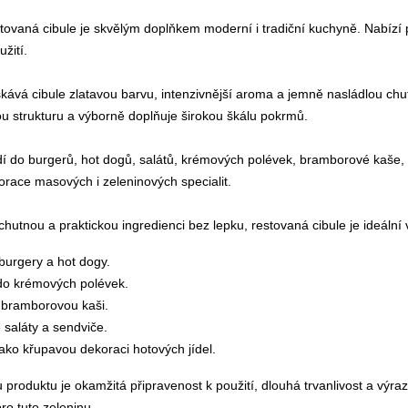
tovaná cibule je skvělým doplňkem moderní i tradiční kuchyně. Nabízí p
žití.
kává cibule zlatavou barvu, intenzivnější aroma a jemně nasládlou ch
ou strukturu a výborně doplňuje širokou škálu pokrmů.
í do burgerů, hot dogů, salátů, krémových polévek, bramborové kaše,
korace masových i zeleninových specialit.
hutnou a praktickou ingredienci bez lepku, restovaná cibule je ideální
burgery a hot dogy.
 do krémových polévek.
bramborovou kaši.
 saláty a sendviče.
jako křupavou dekoraci hotových jídel.
produktu je okamžitá připravenost k použití, dlouhá trvanlivost a výraz
pro tuto zeleninu.