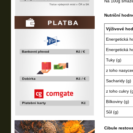
Na 100g smažen
Nutriční hodn
Výživové hod
Energetická h
Energetická h
Tuky (g)
z toho nasyce
Sacharidy (g)
z toho cukry (
Bílkoviny (g)
Sůl (g)
Cibule restov