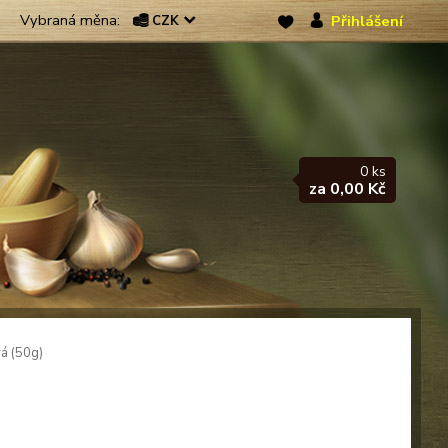
Přihlášení
CZK
0
ks
za
0,00 Kč
á (50g)