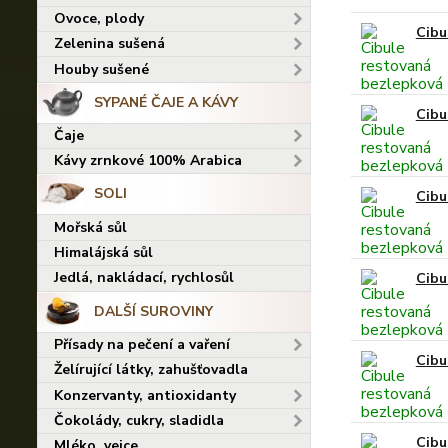
Ovoce, plody
Cibu
Zelenina sušená
Houby sušené
SYPANÉ ČAJE A KÁVY
Cibu
Čaje
Kávy zrnkové 100% Arabica
SOLI
Cibu
Mořská sůl
Himalájská sůl
Jedlá, nakládací, rychlosůl
Cibu
DALŠÍ SUROVINY
Přísady na pečení a vaření
Cibu
Želírující látky, zahušťovadla
Konzervanty, antioxidanty
Čokolády, cukry, sladidla
Cibu
Mléko, vejce