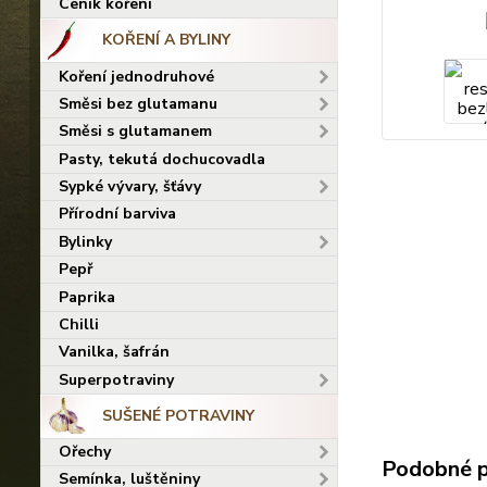
Ceník koření
KOŘENÍ A BYLINY
Koření jednodruhové
Směsi bez glutamanu
Směsi s glutamanem
Pasty, tekutá dochucovadla
Sypké vývary, šťávy
Přírodní barviva
Bylinky
Pepř
Paprika
Chilli
Vanilka, šafrán
Superpotraviny
SUŠENÉ POTRAVINY
Ořechy
Podobné 
Semínka, luštěniny