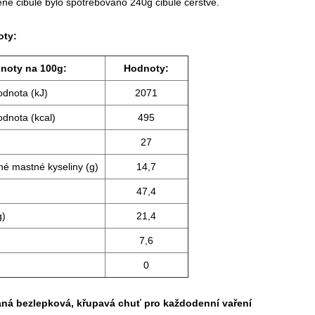
é cibule bylo spotřebováno 240g cibule čerstvé.
oty:
noty na 100g:
Hodnoty:
odnota (kJ)
2071
odnota (kcal)
495
27
né mastné kyseliny (g)
14,7
47,4
g)
21,4
7,6
0
aná bezlepková, křupavá chuť pro každodenní vaření