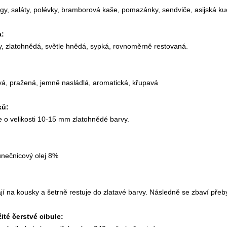
ogy, saláty, polévky, bramborová kaše, pomazánky, sendviče, asijská k
a:
, zlatohnědá, světle hnědá, sypká, rovnoměrně restovaná.
vá, pražená, jemně nasládlá, aromatická, křupavá
ků:
 o velikosti 10-15 mm zlatohnědé barvy.
unečnicový olej 8%
jí na kousky a šetrně restuje do zlatavé barvy. Následně se zbaví přeby
té čerstvé cibule: