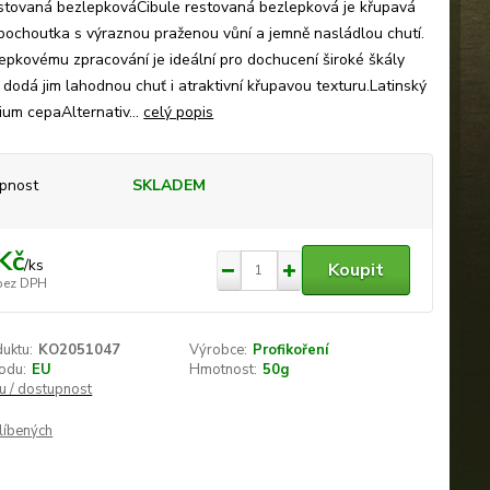
estovaná bezlepkováCibule restovaná bezlepková je křupavá
pochoutka s výraznou praženou vůní a jemně nasládlou chutí.
epkovému zpracování je ideální pro dochucení široké škály
dodá jim lahodnou chuť i atraktivní křupavou texturu.Latinský
ium cepaAlternativ...
celý popis
pnost
SKLADEM
Kč
/
ks
Koupit
bez DPH
duktu:
KO2051047
Výrobce:
Profikoření
odu:
EU
Hmotnost:
50g
nu / dostupnost
líbených