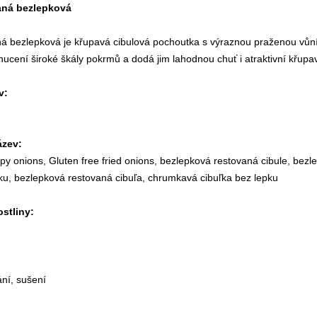
aná bezlepková
ná bezlepková je křupavá cibulová pochoutka s výraznou praženou vůní
hucení široké škály pokrmů a dodá jim lahodnou chuť i atraktivní křupa
v:
ázev:
spy onions, Gluten free fried onions, bezlepková restovaná cibule, be
pku, bezlepková restovaná cibuľa, chrumkavá cibuľka bez lepku
ostliny:
ání, sušení