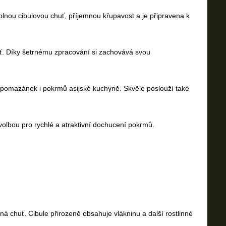
lnou cibulovou chuť, příjemnou křupavost a je připravena k
uť. Díky šetrnému zpracování si zachovává svou
 pomazánek i pokrmů asijské kuchyně. Skvěle poslouží také
 volbou pro rychlé a atraktivní dochucení pokrmů.
ná chuť. Cibule přirozeně obsahuje vlákninu a další rostlinné