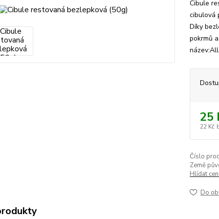
Cibule r
cibulová 
Díky bezl
pokrmů a 
název:All
Dostu
25 
22 Kč
Číslo pro
Země pův
Hlídat ce
Do ob
produkty