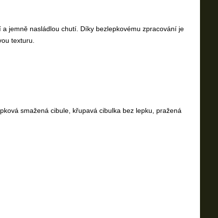
 a jemně nasládlou chutí. Díky bezlepkovému zpracování je
vou texturu.
zlepková smažená cibule, křupavá cibulka bez lepku, pražená