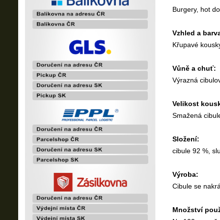
Burgery, hot d
Vzhled a barv
Křupavé kousky
Vůně a chuť:
Výrazná cibulo
Velikost kous
Smažená cibule
Složení:
cibule 92 %, sl
Výroba:
Cibule se nakrá
Množství použi