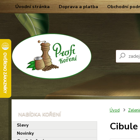
Úvodní stránka
Doprava a platba
Obchodní pod
Úvod
Zeleni
Cibule
Slevy
Novinky