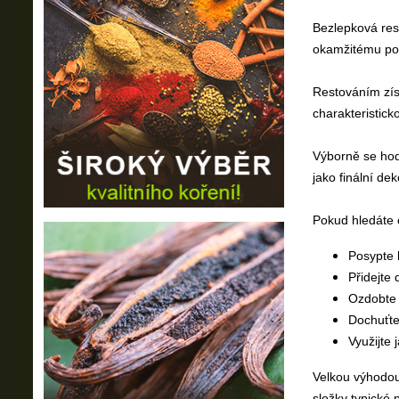
Bezlepková res
okamžitému pou
Restováním zís
charakteristick
Výborně se hod
jako finální de
Pokud hledáte c
Posypte 
Přidejte
Ozdobte 
Dochuťte
Využijte 
Velkou výhodou 
složky typické 