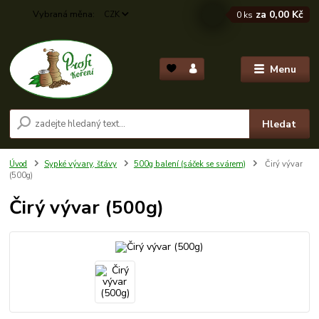
za
0,00 Kč
CZK
0
ks
Menu
Hledat
Úvod
Sypké vývary, šťávy
500g balení (sáček se svárem)
Čirý vývar
(500g)
Čirý vývar (500g)