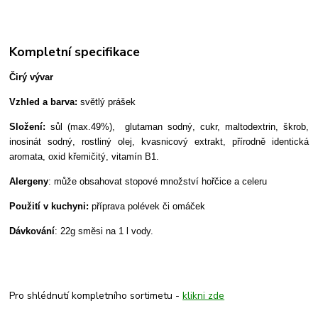
Kompletní specifikace
Čirý vývar
Vzhled a barva:
světlý prášek
Složení:
sůl (max.49%), glutaman sodný, cukr, maltodextrin, škrob,
inosinát sodný, rostliný olej, kvasnicový extrakt, přírodně identická
aromata, oxid křemičitý, vitamín B1.
Alergeny
: může obsahovat stopové množství hořčice a celeru
Použití v kuchyni:
příprava polévek či omáček
Dávkování
: 22g směsi na 1 l vody.
Pro shlédnutí kompletního sortimetu -
klikni zde