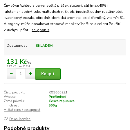
Čirý vývar Vzhled a barva: světlý prášek Složení: sůl (max.49%),
glutaman sodný, cukr, maltodextrin, škrob, inosinát sodný, rostliný olej,
kvasnicový extrakt, přírodně identická aromata, oxid křemičitý, vitamín B1.
Alergeny: může obsahovat stopové množství hořčice a celeru Použití
v kuchyni: přípr...
celý popis
Dostupnost
SKLADEM
131 Kč
/
ks
117 Kč
bez DPH
Koupit
Číslo produktu:
KO3000221
Výrobce:
Profikoření
Země původu:
Česká republika
Hmotnost:
500g
Hlídat cenu / dostupnost
Do oblíbených
Podobné produkty