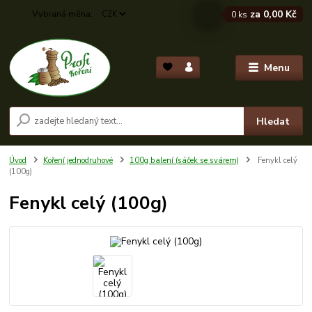
za
0,00 Kč
CZK
0
ks
Menu
Hledat
Úvod
Koření jednodruhové
100g balení (sáček se svárem)
Fenykl celý
(100g)
Fenykl celý (100g)