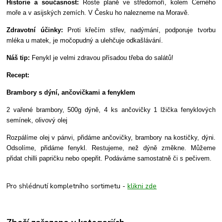
Historie a současnost:
Roste planě ve středomoří, kolem Černého
moře a v asijských zemích. V Česku ho nalezneme na Moravě.
Zdravotní účinky:
Proti křečím střev, nadýmání, podporuje tvorbu
mléka u matek, je močopudný a ulehčuje odkašlávání.
Náš tip:
Fenykl je velmi zdravou přísadou třeba do salátů!
Recept:
Brambory s dýní, ančovičkami a fenyklem
2 vařené brambory, 500g dýně, 4 ks ančovičky 1 lžička fenyklových
semínek, olivový olej
Rozpálíme olej v pánvi, přidáme ančovičky, brambory na kostičky, dýni.
Odsolíme, přidáme fenykl. Restujeme, než dýně změkne. Můžeme
přidat chilli papričku nebo opepřit. Podáváme samostatně či s pečivem.
Pro shlédnutí kompletního sortimetu -
klikni zde