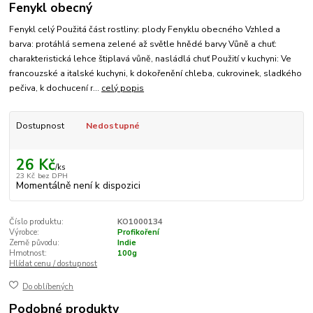
Fenykl obecný
Fenykl celý Použitá část rostliny: plody Fenyklu obecného Vzhled a
barva: protáhlá semena zelené až světle hnědé barvy Vůně a chuť:
charakteristická lehce štiplavá vůně, nasládlá chuť Použití v kuchyni: Ve
francouzské a italské kuchyni, k dokořenění chleba, cukrovinek, sladkého
pečiva, k dochucení r...
celý popis
Dostupnost
Nedostupné
26 Kč
/
ks
23 Kč
bez DPH
Momentálně není k dispozici
Číslo produktu:
KO1000134
Výrobce:
Profikoření
Země původu:
Indie
Hmotnost:
100g
Hlídat cenu / dostupnost
Do oblíbených
Podobné produkty