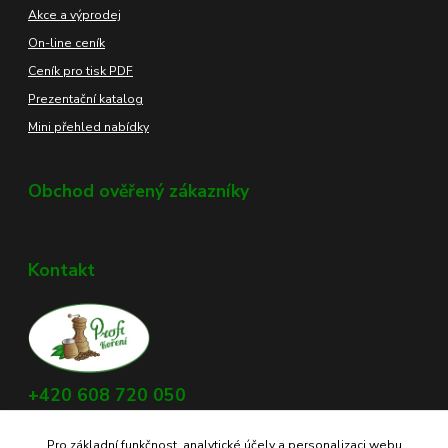
Akce a výprodej
On-line ceník
Ceník pro tisk PDF
Prezentační katalog
Mini přehled nabídky
Obchod ověřený zákazníky
Kontakt
+420 608 720 050
Využijte náš chat, vpravo dole na obrazovce.
Pro základní funkčnost, analytické účely a personalizaci webu