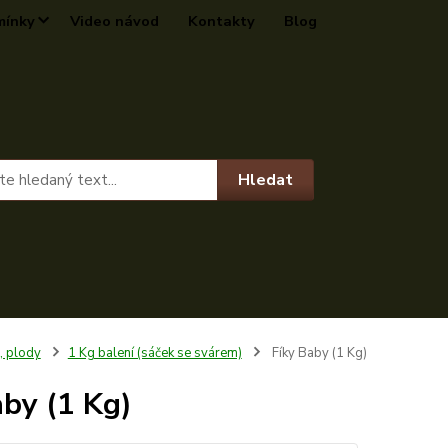
mínky
Video návod
Kontakty
Blog
Hledat
, plody
1 Kg balení (sáček se svárem)
Fíky Baby (1 Kg)
aby (1 Kg)