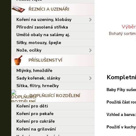
ŘEZNÍCI A UZENÁŘI
Koření na uzeniny, klobásy
Výběr
Přírodní zasolená střívka
Bohatý sortim
Umělé obaly na salámy aj.
Síťky, motouzy, špejle
Nože, ocílky
PŘÍSLUŠENSTVÍ
Mlýnky, hmoždíře
Kompletní
Sady kořenek, slánky
Sítka, filtry, hrnečky
Baby Fíky suše
DOPLŇUJÍCÍ ROZDĚLENÍ
Použitá část ros
Koření pro děti
Koření pro pekaře
Vzhled a barva:
Koření pro cukráře
Použití v kuchy
Koření na grilování