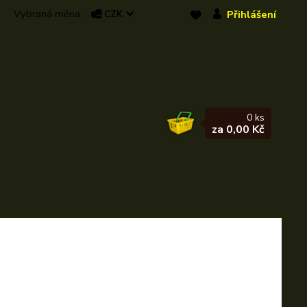
Přihlášení
CZK
0
ks
za
0,00 Kč