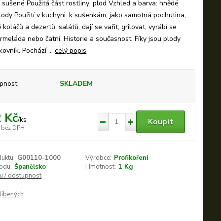
 sušené Použitá část rostliny: plod Vzhled a barva: hnědé
ody Použití v kuchyni: k sušenkám, jako samotná pochutina,
 koláčů a dezertů, salátů, dají se vařit, grilovat, vyrábí se
rmeláda nebo čatní. Historie a současnost: Fíky jsou plody
kovník. Pochází ...
celý popis
pnost
SKLADEM
 Kč
/
ks
Koupit
bez DPH
duktu:
G00110-1000
Výrobce:
Profikoření
odu:
Španělsko
Hmotnost:
1 Kg
nu / dostupnost
líbených