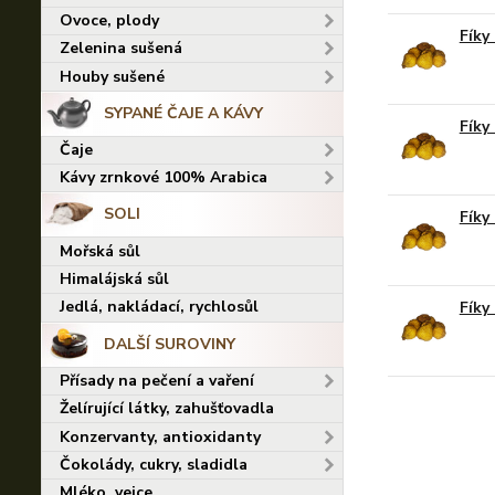
Ovoce, plody
Fíky
Zelenina sušená
Houby sušené
SYPANÉ ČAJE A KÁVY
Fíky
Čaje
Kávy zrnkové 100% Arabica
SOLI
Fíky
Mořská sůl
Himalájská sůl
Jedlá, nakládací, rychlosůl
Fíky
DALŠÍ SUROVINY
Přísady na pečení a vaření
Želírující látky, zahušťovadla
Konzervanty, antioxidanty
Čokolády, cukry, sladidla
Mléko, vejce