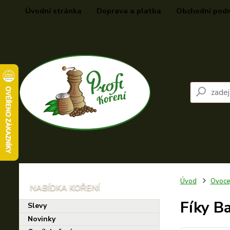
Úvodní stránka
Doprava a platba
Obchodní pod
Úvod
Ovoce
Fíky B
Slevy
Novinky