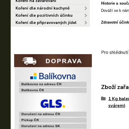
Koření na zavařování
Historie a souč
Koření dle národní kuchyně
Dováží se k nám 
Koření dle pozitivních účinku
Koření dle připravovaných jídel
Zdravotní účink
Pro shlédnutí
Zboží zařa
1 Kg bale
svárem)