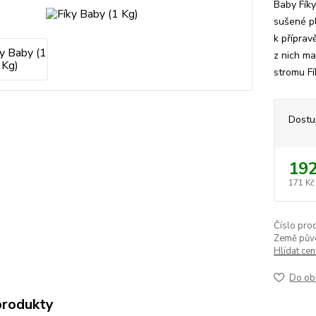
Baby Fíky
sušené pl
k přípravě
z nich ma
stromu Fí
Dostu
192
171 Kč
Číslo pro
Země pův
Hlídat ce
Do ob
produkty