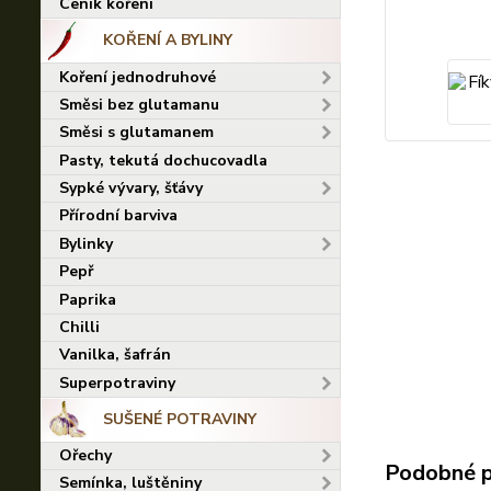
Ceník koření
KOŘENÍ A BYLINY
Koření jednodruhové
Směsi bez glutamanu
Směsi s glutamanem
Pasty, tekutá dochucovadla
Sypké vývary, šťávy
Přírodní barviva
Bylinky
Pepř
Paprika
Chilli
Vanilka, šafrán
Superpotraviny
SUŠENÉ POTRAVINY
Ořechy
Podobné 
Semínka, luštěniny