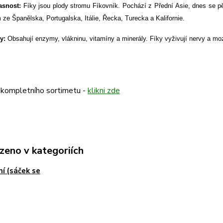
asnost:
Fíky jsou plody stromu Fíkovník. Pochází z Přední Asie, dnes se p
ze Španělska, Portugalska, Itálie, Řecka, Turecka a Kalifornie.
y:
Obsahují enzymy, vlákninu, vitamíny a minerály. Fíky vyživují nervy a moze
 kompletního sortimetu -
klikni zde
zeno v kategoriích
ní (sáček se