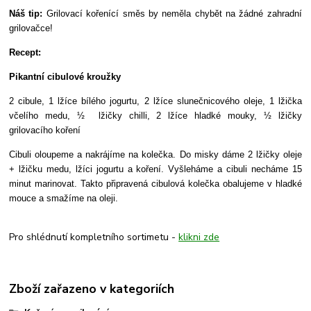
Náš tip:
Grilovací kořenící směs by neměla chybět na žádné zahradní
grilovačce!
Recept:
Pikantní cibulové kroužky
2 cibule, 1 lžíce bílého jogurtu, 2 lžíce slunečnicového oleje, 1 lžička
včelího medu, ½ lžičky chilli, 2 lžíce hladké mouky, ½ lžičky
grilovacího koření
Cibuli oloupeme a nakrájíme na kolečka. Do misky dáme 2 lžičky oleje
+ lžičku medu, lžíci jogurtu a koření. Vyšleháme a cibuli necháme 15
minut marinovat. Takto připravená cibulová kolečka obalujeme v hladké
mouce a smažíme na oleji.
Pro shlédnutí kompletního sortimetu -
klikni zde
Zboží zařazeno v kategoriích