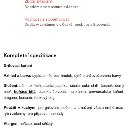
Zboží skladem
Skladem a ve vlastních skladech
Rychlost a spolehlivost
Dodávky zajišťujeme v České republice a Slovensku
Kompletní specifikace
Grilovací koření
Vzhled a barva:
sypká směs bez hrudek, sytě oranžovočervené barvy
Složení:
sůl max.45%, sladká paprika, cibule, cukr, chilli, česnek, černý
pepř,
hořčice bílá
, paprika červená, majoránka, provensálské koření,
oregano, koriandr, řepkový olej
Použití v kuchyni:
pro grilování, pečení a smažení všech druhů mas,
ryb i zeleniny, pro přípravu marinády
Alergen:
hořčice, oxid siřičitý