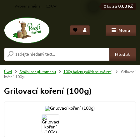
za
0,00 Kč
CZK
0
ks
Menu
Hledat
Úvod
Směsi bez glutamanu
100g balení (sáček se svárem)
Grilovací
koření (100g)
Grilovací koření (100g)