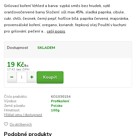
Grilovací koření Vzhled a barva: sypká směs bez hrudek, sytě
oranžovočervené barvy Složení: sůl max.45%, sladká paprika, cibule,
cukr, chilli, česnek, černý pepř, hořčice bílá, paprika červená, majoránka,
provensálské koření, oregano, koriandr, řepkový olej Použití v kuchyni:
pro grilování, pečení a...
celý popis
Dostupnost
SKLADEM
19 Kč
/
ks
17 Kč
bez DPH
Koupit
Číslo produktu:
KO1030154
Výrobce:
Profikoření
Země původu:
Polsko
Hmotnost:
100g
Hlídat cenu / dostupnost
Do oblíbených
Podobné produkty