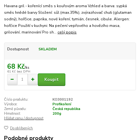
Havana gril - kořenící směs s kouřovým aroma Vzhled a barva: sypká
směs hnědé barvy Složení: sůl (max.35%), zvýrazňovač chuti (glutaman
sodný), hořčice, paprika, nové koření, tymián, česnek, cibule. Alergen:
hořčice Použití v kuchyni: Na pečení vepřového a hovězího masa,
grilování, marinování Pro sh...
celý popis
Dostupnost
SKLADEM
68 Kč
/
ks
61 Kč
bez DPH
Koupit
Číslo produktu:
KO3001192
Výrobce:
Profikoření
Země původu:
Česká republika
Hmotnost:
200g
Hlídat cenu / dostupnost
Do oblíbených
Podobné produkty