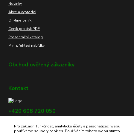
Novinky
Akce a výprodej
On-line ceník
Ceník pro tisk PDF
Prezentační katalog
Mini přehled nabídky
Obchod ověřený zákazníky
Kontakt
+420 608 720 050
Využijte náš chat, vpravo dole na obrazovce.
Pro základní funkčnost, analytické účely a personalizaci webu
info@profikoreni.cz
používáme soubory cookies. Používáním tohoto webu stímto