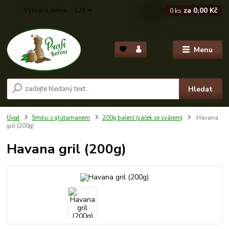
za
0,00 Kč
CZK
0
ks
Menu
Hledat
Úvod
Směsi s glutamanem
200g balení (sáček se svárem)
Havana
gril (200g)
Havana gril (200g)