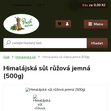
za
0,00 Kč
CZK
0
ks
Menu
Hledat
Úvod
Himalájská sůl
Himalájská sůl růžová jemná (500g)
Himalájská sůl růžová jemná
(500g)