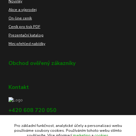
Novinky
Akce a výprodej
On-line ceník
Ceník pro tisk PDF
Prezentační katalog
Mini přehled nabídky
Obchod ověřený zákazníky
Kontakt
+420 608 720 050
Využijte náš chat, vpravo dole na obrazovce.
Pro základní funkčnost, analytické účely a personalizaci webu
info@profikoreni.cz
používáme soubory cookies. Používáním tohoto webu stímto
souhlasíte. Více informací
marketing
a
cookies
.