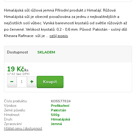
Himalájská sůl růžová jemná Přírodní produkt z Himalájí. Růžová
Himalájská sůl je obecně považována za jednu z nejkvalitnějších a
nejčistších solí vůbec. Vyniká barevností krystalů od světle růžových až
po červené. Velikost krystalů: 0,2 - 0,6 mm. Původ: Pakistán - solný důl
Khewra Rafinace: sůl je ...
celý popis
Dostupnost
SKLADEM
19 Kč
/
ks
17 Kč
bez DPH
Koupit
Číslo produktu:
KO5577024
Výrobce:
Profikoření
Země původu:
Pakistán
Hmotnost:
500g
Druh:
Himalájská
Zpracování:
Jemná
Hlídat cenu / dostupnost