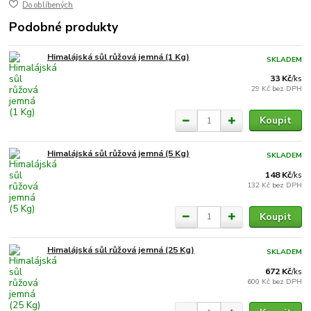
Do oblíbených
Podobné produkty
Himalájská sůl růžová jemná (1 Kg)
SKLADEM
33 Kč
/
ks
29 Kč
bez DPH
Koupit
Himalájská sůl růžová jemná (5 Kg)
SKLADEM
148 Kč
/
ks
132 Kč
bez DPH
Koupit
Himalájská sůl růžová jemná (25 Kg)
SKLADEM
672 Kč
/
ks
600 Kč
bez DPH