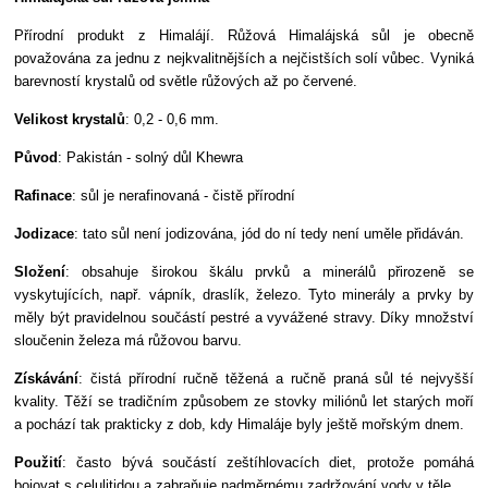
Přírodní produkt z Himalájí. Růžová Himalájská sůl je obecně
považována za jednu z nejkvalitnějších a nejčistších solí vůbec. Vyniká
barevností krystalů od světle růžových až po červené.
Velikost krystalů
: 0,2 - 0,6 mm.
Původ
: Pakistán - solný důl Khewra
Rafinace
: sůl je nerafinovaná - čistě přírodní
Jodizace
: tato sůl není jodizována, jód do ní tedy není uměle přidáván.
Složení
: obsahuje širokou škálu prvků a minerálů přirozeně se
vyskytujících, např. vápník, draslík, železo. Tyto minerály a prvky by
měly být pravidelnou součástí pestré a vyvážené stravy. Díky množství
sloučenin železa má růžovou barvu.
Získávání
: čistá přírodní ručně těžená a ručně praná sůl té nejvyšší
kvality. Těží se tradičním způsobem ze stovky miliónů let starých moří
a pochází tak prakticky z dob, kdy Himaláje byly ještě mořským dnem.
Použití
: často bývá součástí zeštíhlovacích diet, protože pomáhá
bojovat s celulitidou a zabraňuje nadměrnému zadržování vody v těle