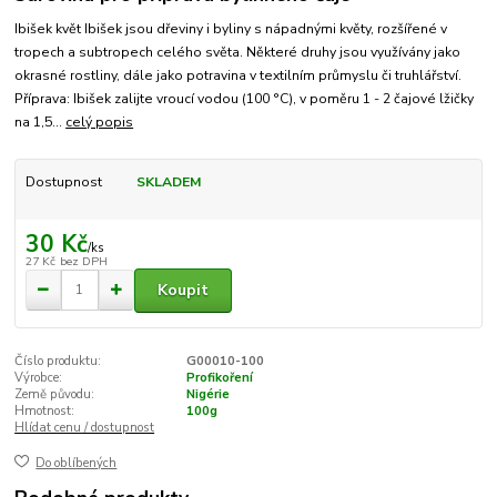
Ibišek květ Ibišek jsou dřeviny i byliny s nápadnými květy, rozšířené v
tropech a subtropech celého světa. Některé druhy jsou využívány jako
okrasné rostliny, dále jako potravina v textilním průmyslu či truhlářství.
Příprava: Ibišek zalijte vroucí vodou (100 °C), v poměru 1 - 2 čajové lžičky
na 1,5...
celý popis
Dostupnost
SKLADEM
30 Kč
/
ks
27 Kč
bez DPH
Koupit
Číslo produktu:
G00010-100
Výrobce:
Profikoření
Země původu:
Nigérie
Hmotnost:
100g
Hlídat cenu / dostupnost
Do oblíbených