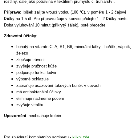
rostliny, dále jako potravina v textilním průmyslu či truhlářství.
Příprava
: Ibišek zalijte vroucí vodou (100 °C), v poměru 1 - 2 čajové
lžičky na 1,5 dl. Pro přípravu čaje v konvici přidejte 1 - 2 lžičky navíc.
Doba vyluhování 10 minut (přikrytý šálek), poté přeceďte.
Zdravotní účinky
:
bohatý na vitamín C, A, B1, B6, minerální látky - hořčík, vápník,
železo
zlepšuje trávení
zvyšuje pružnost kůže
podporuje funkci ledvin
výborně ochlazuje
zabraňuje usazování tukových buněk v cevách
má antibakteriální účinky
eliminuje nadměrné pocení
zvyšuje vitalitu
Upozornění
: neobsahuje kofein
Pro shlédnutí kompletního sortimetu -
klikni zde