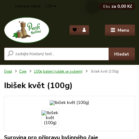
za
0,00 Kč
CZK
0
ks
Menu
Hledat
Úvod
Čaje
100g balení (sáček se svárem)
Ibišek květ (100g)
Ibišek květ (100g)
Surovina pro přípravu bylinného čaje