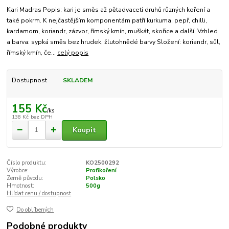
Kari Madras Popis: kari je směs až pětadvaceti druhů různých koření a
také pokrm. K nejčastějším komponentám patří kurkuma, pepř, chilli,
kardamom, koriandr, zázvor, římský kmín, muškát, skořice a další. Vzhled
a barva: sypká směs bez hrudek, žlutohnědé barvy Složení: koriandr, sůl,
římský kmín, če...
celý popis
Dostupnost
SKLADEM
155 Kč
/
ks
138 Kč
bez DPH
Koupit
Číslo produktu:
KO2500292
Výrobce:
Profikoření
Země původu:
Polsko
Hmotnost:
500g
Hlídat cenu / dostupnost
Do oblíbených
Podobné produkty