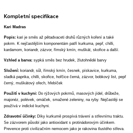
Kompletní specifikace
Kari Madras
Popis:
kari je směs až pětadvaceti druhů různých koření a také
pokrm. K nejčastějším komponentám patří kurkuma, pepř, chilli,
kardamom, koriandr, zázvor, římský kmín, muškát, skořice a další.
Vzhled a barva:
sypká směs bez hrudek, žlutohnědé barvy
Složení:
koriandr, sůl, římský kmín, česnek, pískavice, kurkuma,
sladká paprika, chilli, skořice, hořčice černá, zázvor, bobkový list, pepř
černý, muškátový ořech, hřebíček
Použití v kuchyni:
Do rýžových pokrmů, masových jídel, drůbeže,
majonéz, polévek, omáček, smažené zeleniny, na ryby. Nejčastěji se
používá v indické kuchyni.
Zdravotní účinky:
Díky kurkumě prospívá trávení a střevnímu traktu.
Se zázvorem působí jako antioxidant s protinádorovým účinkem.
Prevence proti civilizačním nemocem jako je rakovina tlustého střeva.