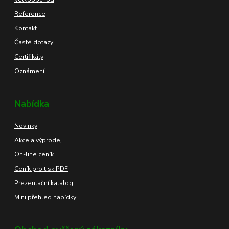
Reference
Kontakt
Časté dotazy
Certifikáty
Oznámení
Nabídka
Novinky
Akce a výprodej
On-line ceník
Ceník pro tisk PDF
Prezentační katalog
Mini přehled nabídky