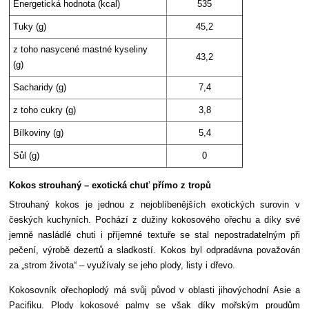
Energetická hodnota (kcal)
535
Tuky (g)
45,2
z toho nasycené mastné kyseliny
43,2
(g)
Sacharidy (g)
7,4
z toho cukry (g)
3,8
Bílkoviny (g)
5,4
Sůl (g)
0
Kokos strouhaný – exotická chuť přímo z tropů
Strouhaný kokos je jednou z nejoblíbenějších exotických surovin v
českých kuchyních. Pochází z dužiny kokosového ořechu a díky své
jemně nasládlé chuti i příjemné textuře se stal nepostradatelným při
pečení, výrobě dezertů a sladkostí. Kokos byl odpradávna považován
za „strom života“ – využívaly se jeho plody, listy i dřevo.
Kokosovník ořechoplodý má svůj původ v oblasti jihovýchodní Asie a
Pacifiku. Plody kokosové palmy se však díky mořským proudům