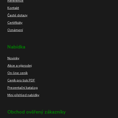
Reference
Kontakt
Časté dotazy
Certifikáty
Oznámení
Nabídka
Novinky
Akce a výprodej
On-line ceník
Ceník pro tisk PDF
Prezentační katalog
Mini přehled nabídky
Obchod ověřený zákazníky