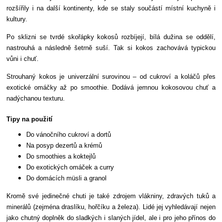
rozšířily i na další kontinenty, kde se staly součástí místní kuchyně i
kultury.
Po sklizni se tvrdé skořápky kokosů rozbíjejí, bílá dužina se oddělí,
nastrouhá a následně šetrně suší. Tak si kokos zachovává typickou
vůni i chuť.
Strouhaný kokos je univerzální surovinou – od cukroví a koláčů přes
exotické omáčky až po smoothie. Dodává jemnou kokosovou chuť a
nadýchanou texturu.
Tipy na použití
Do vánočního cukroví a dortů
Na posyp dezertů a krémů
Do smoothies a koktejlů
Do exotických omáček a curry
Do domácích müsli a granol
Kromě své jedinečné chuti je také zdrojem vlákniny, zdravých tuků a
minerálů (zejména draslíku, hořčíku a železa). Lidé jej vyhledávají nejen
jako chutný doplněk do sladkých i slaných jídel, ale i pro jeho přínos do