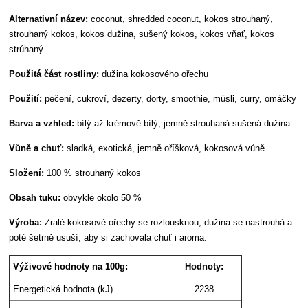
Alternativní název:
coconut, shredded coconut, kokos strouhaný,
strouhaný kokos, kokos dužina, sušený kokos, kokos vňať, kokos
strúhaný
Použitá část rostliny:
dužina kokosového ořechu
Použití:
pečení, cukroví, dezerty, dorty, smoothie, müsli, curry, omáčky
Barva a vzhled:
bílý až krémově bílý, jemně strouhaná sušená dužina
Vůně a chuť:
sladká, exotická, jemně oříšková, kokosová vůně
Složení:
100 % strouhaný kokos
Obsah tuku:
obvykle okolo 50 %
Výroba:
Zralé kokosové ořechy se rozlousknou, dužina se nastrouhá a
poté šetrně usuší, aby si zachovala chuť i aroma.
Výživové hodnoty na 100g:
Hodnoty:
Energetická hodnota (kJ)
2238