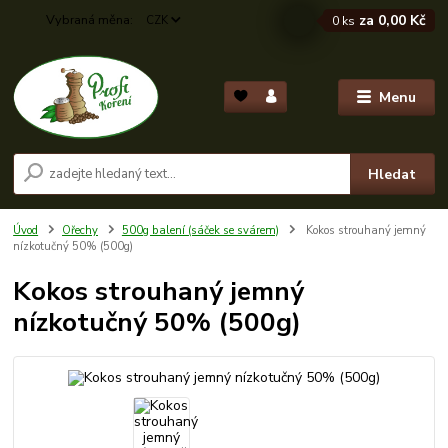
za
0,00 Kč
CZK
0
ks
Menu
Hledat
Úvod
Ořechy
500g balení (sáček se svárem)
Kokos strouhaný jemný
nízkotučný 50% (500g)
Kokos strouhaný jemný
nízkotučný 50% (500g)