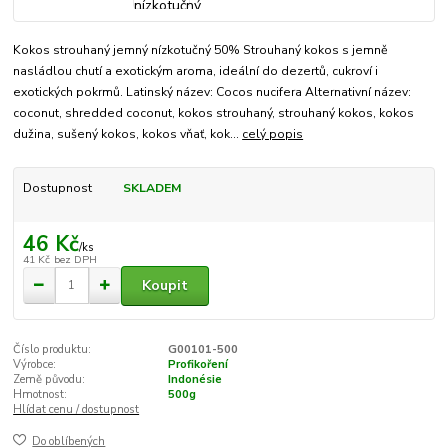
Kokos strouhaný jemný nízkotučný 50% Strouhaný kokos s jemně
nasládlou chutí a exotickým aroma, ideální do dezertů, cukroví i
exotických pokrmů. Latinský název: Cocos nucifera Alternativní název:
coconut, shredded coconut, kokos strouhaný, strouhaný kokos, kokos
dužina, sušený kokos, kokos vňať, kok...
celý popis
Dostupnost
SKLADEM
46 Kč
/
ks
41 Kč
bez DPH
Koupit
Číslo produktu:
G00101-500
Výrobce:
Profikoření
Země původu:
Indonésie
Hmotnost:
500g
Hlídat cenu / dostupnost
Do oblíbených