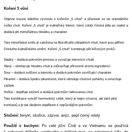
Koření 5 vůní
Objevte kouzlo dálného východu s kořením „5 chutí“ a přeneste se do orientálního
světa chutí.
Koření „5 chutí“ je kulinářský klenot, který zdobí čínská jídla po staletí a
dodává jim mimořádnou hloubku a charakter.
Tato mimořádná směs je založena na filozofii pěti základních chutí, které jsou pilířem
čínského kulinářského umění. Koření „5 chutí“ kombinuje pět klíčových prvků:
Sladký – dodává pokrmům jemnost a vyvažuje intenzivní chutě.
Slaný – obohacuje hloubku chuti a zdůrazňuje přirozené aroma ingrediencí.
Sour – dodává svěžest a intenzitu a dodává pokrmům osvěžující charakter.
Pikantní – dodává špetku pikantnosti, která stimuluje chuťové pohárky a umocňuje
zážitek.
Hořká – doplňuje složení a dodává pokrmům rafinovanou chuť.
Tato kombinace vytváří harmonický celek, který je nejen výrazný, ale také plný
kontrastů a je tak ideálním doplňkem k nejrůznějším pokrmům.
Složení:
fenykl, skořice, zázvor, anýz, pepř černý mletý
Použití v kuchyni:
Po celé jižní Číně a ve Vietnamu se používá
k ochucení drůbeže, vepřového a dalších mas, na zeleninová jídla, do