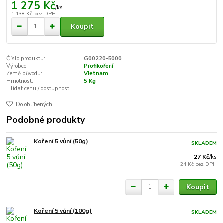
1 275 Kč
/
ks
1 138 Kč
bez DPH
Koupit
Číslo produktu:
G00220-5000
Výrobce:
Profikoření
Země původu:
Vietnam
Hmotnost:
5 Kg
Hlídat cenu / dostupnost
Do oblíbených
Podobné produkty
Koření 5 vůní (50g)
SKLADEM
27 Kč
/
ks
24 Kč
bez DPH
Koupit
Koření 5 vůní (100g)
SKLADEM