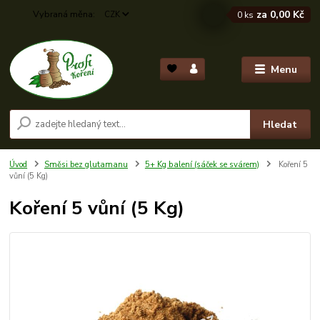
za
0,00 Kč
CZK
0
ks
Menu
Hledat
Úvod
Směsi bez glutamanu
5+ Kg balení (sáček se svárem)
Koření 5
vůní (5 Kg)
Koření 5 vůní (5 Kg)