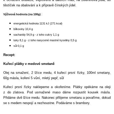
těstíček na obalování a k přípravě čínských jídel.
Výživová hodnota (na 100g)
:
energetická hodnota 1131 kJ (271 kcal)
bílkoviny 10,4 g
sacharidy 54,9 g - z toho cukry 1,1 g
tuky 8,1 g - z toho nasycené mastné kyseliny 0,5 g
sůl 0,1 g
Recept:
Kuřecí plátky v medové smetaně
Olej na smažení, 2 lžíce medu, 4 kuřecí prsní řízky, 100ml smetany,
60g másla, koření 5 vůní, mletý pepř, sůl
Kuřecí prsní řízky naklepeme a okořeníme. Plátky opékáme na oleji
z do zlatova. Pod usmažené maso dáme rozpustit kousek másla.
Přidáme dvě lžíce medu. Nakonec přilijeme smetanu a povaříme, dokud
se s medem nespojí a nezhoustne. Podáváme s brambory.