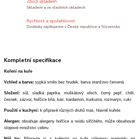
Zboží skladem
Skladem a ve vlastních skladech
Rychlost a spolehlivost
Dodávky zajišťujeme v České republice a Slovensku
Kompletní specifikace
Koření na kuře
Vzhled a barva:
sypká směs bez hrudek, barva oranžovo červená
Složení:
sůl, sladká paprika, muškátový ořech, černý pepř, chilli,
česnek, zázvor, hořčice bílá, kari, kardamon, kurkuma, rozmarýn, cukr
Použití v kuchyni:
k přípravě různých druhů mas, hlavně kuřete
Alergen:
obsahuje alergeny hořčice a oxidu siřičitého, může obsahovat
stopové množství celeru
Náš tip:
Připravte si s kořením na kuře výbornou marinádu na