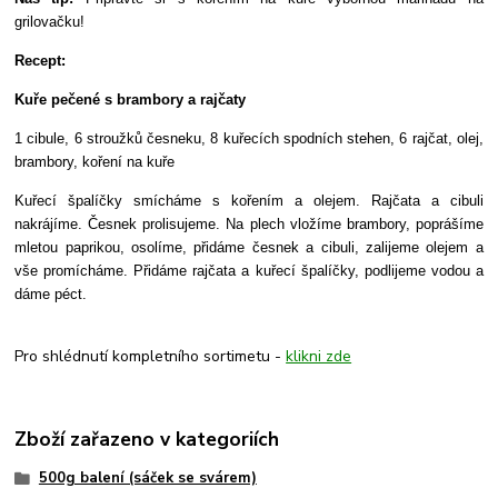
grilovačku!
Recept:
Kuře pečené s brambory a rajčaty
1 cibule, 6 stroužků česneku, 8 kuřecích spodních stehen, 6 rajčat, olej,
brambory, koření na kuře
Kuřecí špalíčky smícháme s kořením a olejem. Rajčata a cibuli
nakrájíme. Česnek prolisujeme. Na plech vložíme brambory, poprášíme
mletou paprikou, osolíme, přidáme česnek a cibuli, zalijeme olejem a
vše promícháme. Přidáme rajčata a kuřecí špalíčky, podlijeme vodou a
dáme péct.
Pro shlédnutí kompletního sortimetu -
klikni zde
Zboží zařazeno v kategoriích
500g balení (sáček se svárem)