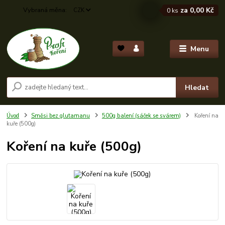
za
0,00 Kč
CZK
0
ks
Menu
Hledat
Úvod
Směsi bez glutamanu
500g balení (sáček se svárem)
Koření na
kuře (500g)
Koření na kuře (500g)