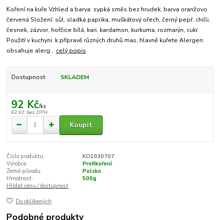
Koření na kuře Vzhled a barva: sypká směs bez hrudek, barva oranžovo
červená Složení: sůl, sladká paprika, muškátový ořech, černý pepř, chilli,
česnek, zázvor, hořčice bílá, kari, kardamon, kurkuma, rozmarýn, cukr
Použití v kuchyni: k přípravě různých druhů mas, hlavně kuřete Alergen:
obsahuje alerg...
celý popis
Dostupnost
SKLADEM
92 Kč
/
ks
82 Kč
bez DPH
Koupit
Číslo produktu:
KO1030707
Výrobce:
Profikoření
Země původu:
Polsko
Hmotnost:
500g
Hlídat cenu / dostupnost
Do oblíbených
Podobné produkty