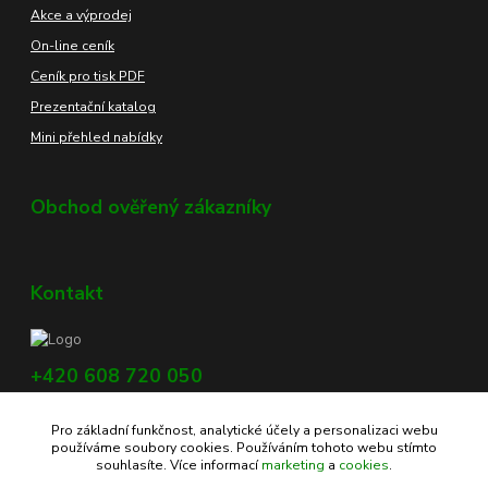
Akce a výprodej
On-line ceník
Ceník pro tisk PDF
Prezentační katalog
Mini přehled nabídky
Obchod ověřený zákazníky
Kontakt
+420 608 720 050
Využijte náš chat, vpravo dole na obrazovce.
Pro základní funkčnost, analytické účely a personalizaci webu
info@profikoreni.cz
používáme soubory cookies. Používáním tohoto webu stímto
souhlasíte. Více informací
marketing
a
cookies
.