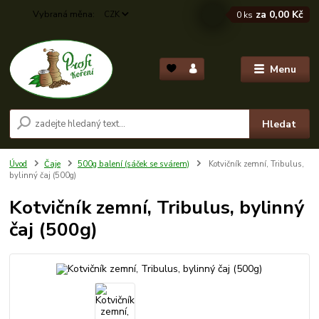
za
0,00 Kč
CZK
0
ks
Menu
Hledat
Úvod
Čaje
500g balení (sáček se svárem)
Kotvičník zemní, Tribulus,
bylinný čaj (500g)
Kotvičník zemní, Tribulus, bylinný
čaj (500g)