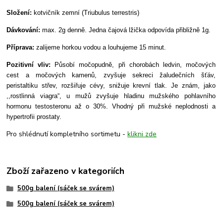
Složení:
kotvičník zemní (Triubulus terrestris)
Dávkování:
max. 2g denně. Jedna čajová lžička odpovída přibližně 1g.
Příprava:
zalijeme horkou vodou a louhujeme 15 minut.
Pozitivní vliv:
Působí močopudně, při chorobách ledvin, močových
cest a močových kamenů, zvyšuje sekreci žaludečních šťáv,
peristaltiku střev, rozšiřuje cévy, snižuje krevní tlak. Je znám, jako
,,rostlinná viagra“, u mužů zvyšuje hladinu mužského pohlavního
hormonu testosteronu až o 30%. Vhodný při mužské neplodnosti a
hypertrofii prostaty.
Pro shlédnutí kompletního sortimetu -
klikni zde
Zboží zařazeno v kategoriích
500g balení (sáček se svárem)
500g balení (sáček se svárem)