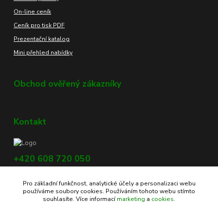
On-line ceník
Ceník pro tisk PDF
Prezentační katalog
Mini přehled nabídky
Obchod ověřený zákazníky
Kontakt
+420 608 720 050
Využijte náš chat, vpravo dole na obrazovce.
Pro základní funkčnost, analytické účely a personalizaci webu
info@profikoreni.cz
používáme soubory cookies. Používáním tohoto webu stímto
souhlasíte. Více informací
marketing
a
cookies
.