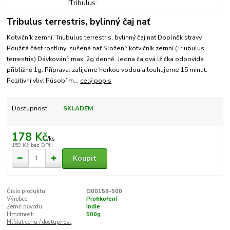
Tribulus terrestris, bylinný čaj nať
Kotvičník zemní, Triubulus terrestris, bylinný čaj nať Doplněk stravy
Použitá část rostliny: sušená nať Složení: kotvičník zemní (Triubulus
terrestris) Dávkování: max. 2g denně. Jedna čajová lžička odpovída
přibližně 1g. Příprava: zalijeme horkou vodou a louhujeme 15 minut.
Pozitivní vliv: Působí m...
celý popis
Dostupnost
SKLADEM
178 Kč
/
ks
159 Kč
bez DPH
Koupit
Číslo produktu:
G00159-500
Výrobce:
Profikoření
Země původu:
Indie
Hmotnost:
500g
Hlídat cenu / dostupnost