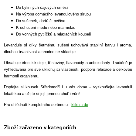
Do bylinných čajových směsí
Na výrobu domácího levandulového sirupu
Do sušenek, dortů či pečiva
K ochucení medu nebo marmelád
Do vonných pytlíčků a relaxačních koupelí
Levandule si díky šetrnému sušení uchovává stabilní barvu i aroma,
dlouhou trvanlivost a snadno se skladuje.
Obsahuje éterické oleje, třísloviny, flavonoidy a antioxidanty. Tradičně je
vyhledávána pro své uklidňující vlastnosti, podporu relaxace a celkovou
harmonii organismu.
Dopřejte si kousek Středomoří i u vás doma – vyzkoušejte levanduli
lékařskou a užijte si její jemnou chuť i vůni!
Pro shlédnutí kompletního sortimetu -
klikni zde
Zboží zařazeno v kategoriích