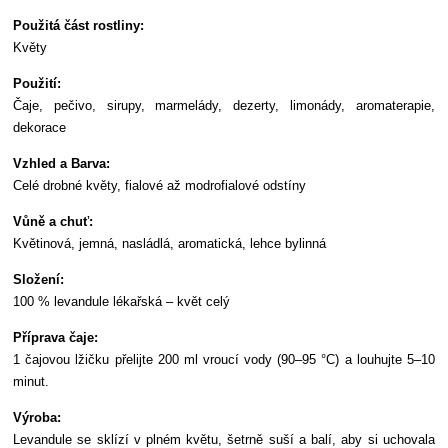
Použitá část rostliny:
Květy
Použití:
Čaje, pečivo, sirupy, marmelády, dezerty, limonády, aromaterapie,
dekorace
Vzhled a Barva:
Celé drobné květy, fialové až modrofialové odstíny
Vůně a chuť:
Květinová, jemná, nasládlá, aromatická, lehce bylinná
Složení:
100 % levandule lékařská – květ celý
Příprava čaje:
1 čajovou lžičku přelijte 200 ml vroucí vody (90–95 °C) a louhujte 5–10
minut.
Výroba:
Levandule se sklízí v plném květu, šetrně suší a balí, aby si uchovala