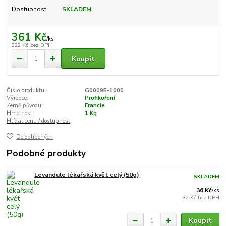
Dostupnost
SKLADEM
361 Kč
/
ks
322 Kč
bez DPH
Koupit
Číslo produktu:
G00095-1000
Výrobce:
Profikoření
Země původu:
Francie
Hmotnost:
1 Kg
Hlídat cenu / dostupnost
Do oblíbených
Podobné produkty
Levandule lékařská květ celý (50g)
SKLADEM
36 Kč
/
ks
32 Kč
bez DPH
Koupit