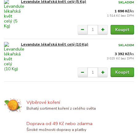
Levandule lékařská květ celý (5 Kg)
SKLADEM
1 696 Kč
/
ks
1 514 Kč
bez DPH
Koupit
Levandule lékařská květ celý (10 Kg)
SKLADEM
3 392 Kč
/
ks
3 029 Kč
bez DPH
Koupit
Výběrové koření
Bohatý sortiment koření z celého světa
Doprava od 49 Kč nebo zdarma
Široké možnosti dopravy a platby