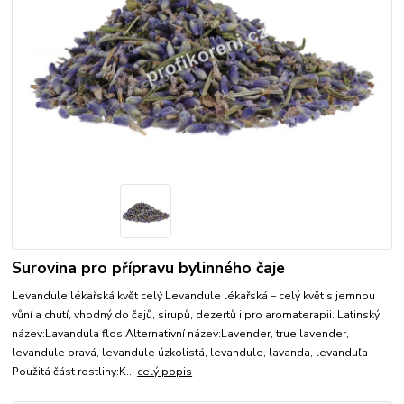
Surovina pro přípravu bylinného čaje
Levandule lékařská květ celý Levandule lékařská – celý květ s jemnou
vůní a chutí, vhodný do čajů, sirupů, dezertů i pro aromaterapii. Latinský
název:Lavandula flos Alternativní název:Lavender, true lavender,
levandule pravá, levandule úzkolistá, levandule, lavanda, levanduľa
Použitá část rostliny:K...
celý popis