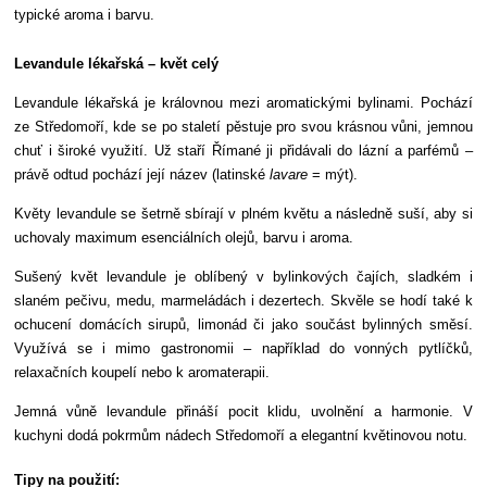
typické aroma i barvu.
Levandule lékařská – květ celý
Levandule lékařská je královnou mezi aromatickými bylinami. Pochází
ze Středomoří, kde se po staletí pěstuje pro svou krásnou vůni, jemnou
chuť i široké využití. Už staří Římané ji přidávali do lázní a parfémů –
právě odtud pochází její název (latinské
lavare
= mýt).
Květy levandule se šetrně sbírají v plném květu a následně suší, aby si
uchovaly maximum esenciálních olejů, barvu i aroma.
Sušený květ levandule je oblíbený v bylinkových čajích, sladkém i
slaném pečivu, medu, marmeládách i dezertech. Skvěle se hodí také k
ochucení domácích sirupů, limonád či jako součást bylinných směsí.
Využívá se i mimo gastronomii – například do vonných pytlíčků,
relaxačních koupelí nebo k aromaterapii.
Jemná vůně levandule přináší pocit klidu, uvolnění a harmonie. V
kuchyni dodá pokrmům nádech Středomoří a elegantní květinovou notu.
Tipy na použití: