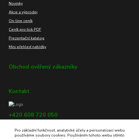
Novinky
Akce a výprodej
On-line ceník
Ceník pro tisk PDF
Prezentační katalog
Mini přehled nabídky
Obchod ověřený zákazníky
Kontakt
+420 608 720 050
Využijte náš chat, vpravo dole na obrazovce.
Pro základní funkčnost, analytické účely a personalizaci webu
info@profikoreni.cz
používáme soubory cookies. Používáním tohoto webu stímto