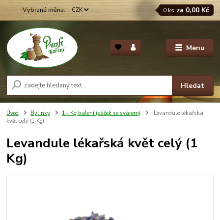
za
0,00 Kč
CZK
0
ks
Menu
Hledat
Úvod
Bylinky
1+ Kg balení (sáček se svárem)
Levandule lékařská
květ celý (1 Kg)
Levandule lékařská květ celý (1
Kg)