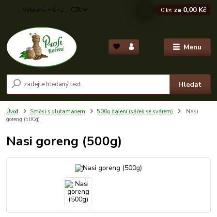
za
0,00 Kč
CZK
0
ks
Menu
Hledat
Úvod
Směsi s glutamanem
500g balení (sáček se svárem)
Nasi
goreng (500g)
Nasi goreng (500g)