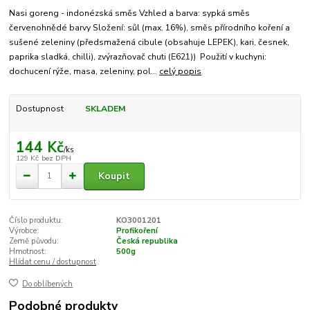
Nasi goreng - indonézská směs Vzhled a barva: sypká směs
červenohnědé barvy Složení: sůl (max. 16%), směs přírodního koření a
sušené zeleniny (předsmažená cibule (obsahuje LEPEK), kari, česnek,
paprika sladká, chilli), zvýrazňovač chuti (E621)) Použití v kuchyni:
dochucení rýže, masa, zeleniny, pol...
celý popis
Dostupnost
SKLADEM
144 Kč
/
ks
129 Kč
bez DPH
Koupit
Číslo produktu:
KO3001201
Výrobce:
Profikoření
Země původu:
Česká republika
Hmotnost:
500g
Hlídat cenu / dostupnost
Do oblíbených
Podobné produkty