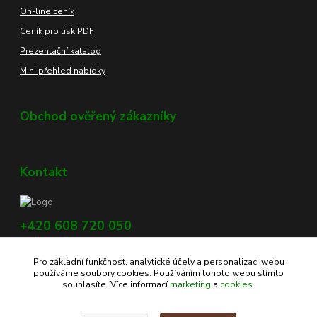
On-line ceník
Ceník pro tisk PDF
Prezentační katalog
Mini přehled nabídky
Obchod ověřený zákazníky
Kontakt
+420 608 720 050
Využijte náš chat, vpravo dole na obrazovce.
Pro základní funkčnost, analytické účely a personalizaci webu
info@profikoreni.cz
používáme soubory cookies. Používáním tohoto webu stímto
souhlasíte. Více informací
marketing
a
cookies
.