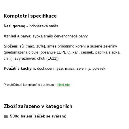
Kompletní specifikace
Nasi goreng -
indonézská směs
Vzhled a barva:
sypká směs červenohnědé barvy
Složení:
sůl (max. 16%), směs přírodního koření a sušené zeleniny
(předsmažená cibule (obsahuje LEPEK), kari, česnek, paprika sladká,
chilli), zvýrazňovač chuti (E621))
Použití v kuchyni:
dochucení rýže, masa, zeleniny, polévek
Pro shlédnutí kompletního sortimetu -
klikni zde
Zboží zařazeno v kategoriích
500g balení (sáček se svárem)