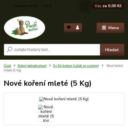
za
0,00 Kč
CZK
0
ks
Menu
Hledat
Úvod
Koření jednodruhové
5+ Kg balení (sáček se svárem)
Nové koření
mleté (5 Kg)
Nové koření mleté (5 Kg)