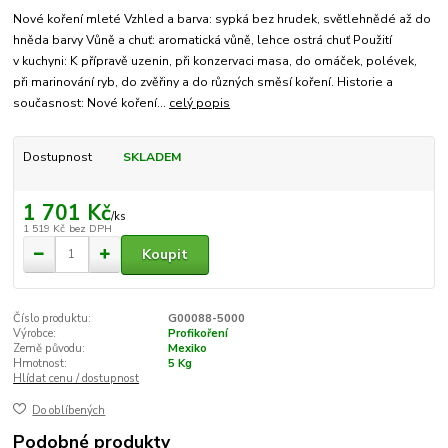
Nové koření mleté Vzhled a barva: sypká bez hrudek, světlehnědé až do
hněda barvy Vůně a chuť: aromatická vůně, lehce ostrá chuť Použití
v kuchyni: K přípravě uzenin, při konzervaci masa, do omáček, polévek,
při marinování ryb, do zvěřiny a do různých směsí koření. Historie a
současnost: Nové koření...
celý popis
Dostupnost
SKLADEM
1 701 Kč
/
ks
1 519 Kč
bez DPH
Koupit
Číslo produktu:
G00088-5000
Výrobce:
Profikoření
Země původu:
Mexiko
Hmotnost:
5 Kg
Hlídat cenu / dostupnost
Do oblíbených
Podobné produkty