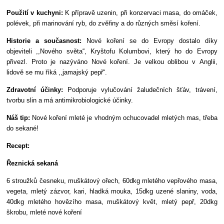
Použití v kuchyni:
K přípravě uzenin, při konzervaci masa, do omáček,
polévek, při marinování ryb, do zvěřiny a do různých směsí koření.
Historie a současnost:
Nové koření se do Evropy dostalo díky
objeviteli ,,Nového světa“, Kryštofu Kolumbovi, který ho do Evropy
přivezl. Proto je nazýváno Nové koření. Je velkou oblibou v Anglii,
lidově se mu říká ,,jamajský pepř“.
Zdravotní účinky:
Podporuje vylučování žaludečních šťáv, trávení,
tvorbu slin a má antimikrobiologické účinky.
Náš tip:
Nové koření mleté je vhodným ochucovadel mletých mas, třeba
do sekané!
Recept:
Řeznická sekaná
6 stroužků česneku, muškátový ořech, 60dkg mletého vepřového masa,
vegeta, mletý zázvor, kari, hladká mouka, 15dkg uzené slaniny, voda,
40dkg mletého hovězího masa, muškátový květ, mletý pepř, 20dkg
škrobu, mleté nové koření