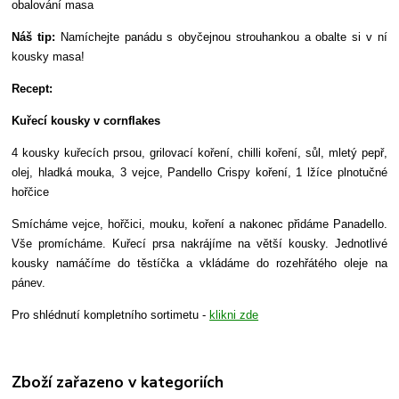
obalování masa
Náš tip:
Namíchejte panádu s obyčejnou strouhankou a obalte si v ní
kousky masa!
Recept:
Kuřecí kousky v cornflakes
4 kousky kuřecích prsou, grilovací koření, chilli koření, sůl, mletý pepř,
olej, hladká mouka, 3 vejce, Pandello Crispy koření, 1 lžíce plnotučné
hořčice
Smícháme vejce, hořčici, mouku, koření a nakonec přidáme Panadello.
Vše promícháme. Kuřecí prsa nakrájíme na větší kousky. Jednotlivé
kousky namáčíme do těstíčka a vkládáme do rozehřátého oleje na
pánev.
Pro shlédnutí kompletního sortimetu -
klikni zde
Zboží zařazeno v kategoriích