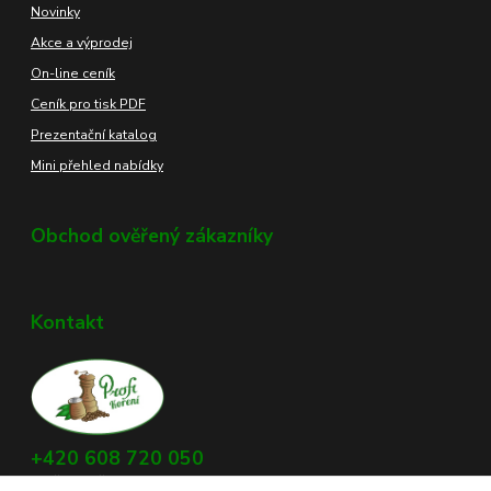
Novinky
Akce a výprodej
On-line ceník
Ceník pro tisk PDF
Prezentační katalog
Mini přehled nabídky
Obchod ověřený zákazníky
Kontakt
+420 608 720 050
Využijte náš chat, vpravo dole na obrazovce.