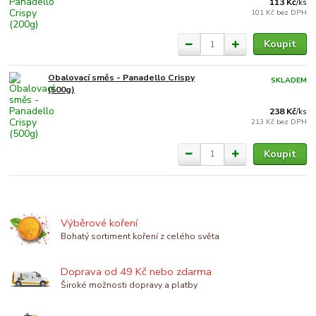
113 Kč
/
ks
101 Kč
bez DPH
Koupit
Obalovací směs - Panadello Crispy
SKLADEM
(500g)
238 Kč
/
ks
213 Kč
bez DPH
Koupit
Výběrové koření
Bohatý sortiment koření z celého světa
Doprava od 49 Kč nebo zdarma
Široké možnosti dopravy a platby