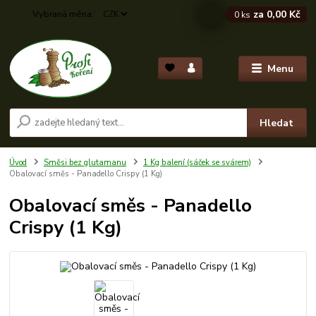
za
0,00 Kč
CZK
0
ks
Menu
Hledat
Úvod
Směsi bez glutamanu
1 Kg balení (sáček se svárem)
Obalovací směs - Panadello Crispy (1 Kg)
Obalovací směs - Panadello
Crispy (1 Kg)