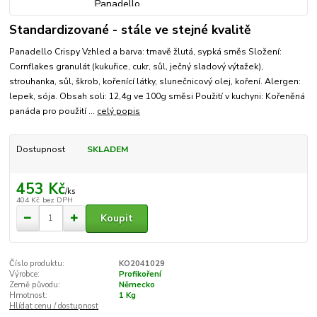
Standardizované - stále ve stejné kvalitě
Panadello Crispy Vzhled a barva: tmavě žlutá, sypká směs Složení:
Cornflakes granulát (kukuřice, cukr, sůl, ječný sladový výtažek),
strouhanka, sůl, škrob, kořenící látky, slunečnicový olej, koření. Alergen:
lepek, sója. Obsah soli: 12,4g ve 100g směsi Použití v kuchyni: Kořeněná
panáda pro použití ...
celý popis
Dostupnost
SKLADEM
453 Kč
/
ks
404 Kč
bez DPH
Koupit
Číslo produktu:
KO2041029
Výrobce:
Profikoření
Země původu:
Německo
Hmotnost:
1 Kg
Hlídat cenu / dostupnost