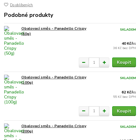
Do oblíbených
Podobné produkty
Obalovací směs - Panadello Crispy
SKLADEM
(50g)
40 Kč
/
ks
36 Kč
bez DPH
Koupit
Obalovací směs - Panadello Crispy
SKLADEM
(100g)
62 Kč
/
ks
55 Kč
bez DPH
Koupit
Obalovací směs - Panadello Crispy
SKLADEM
(200g)