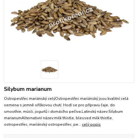
Silybum marianum
Ostropestřec mariánský celýOstropestřec mariánský jsou kvalitní celá
semena s jemně oříškovou chutí. Hodí se pro přípravu čaje, do
smoothie, müsli, jogurtů i domácího pečiva.Latinský název:Silybum
marianumAlternativní název:milk thistle, blessed milk thistle,
ostropestřec, mariánský ostropestřec, pe...
celý popis