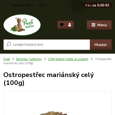
za
0,00 Kč
CZK
0
ks
Menu
Hledat
Úvod
Semínka, luštěniny
100g balení (sáček se svárem)
Ostropestřec
mariánský celý (100g)
Ostropestřec mariánský celý
(100g)