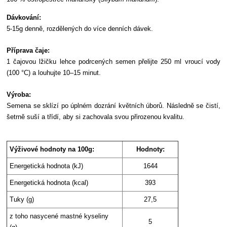
Dávkování:
5-15g denně, rozdělených do více denních dávek.
Příprava čaje:
1 čajovou lžičku lehce podrcených semen přelijte 250 ml vroucí vody
(100 °C) a louhujte 10–15 minut.
Výroba:
Semena se sklízí po úplném dozrání květních úborů. Následně se čistí,
šetrně suší a třídí, aby si zachovala svou přirozenou kvalitu.
Výživové hodnoty na 100g:
Hodnoty:
Energetická hodnota (kJ)
1644
Energetická hodnota (kcal)
393
Tuky (g)
27,5
z toho nasycené mastné kyseliny
5