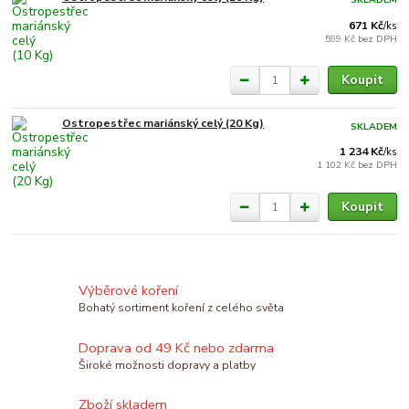
671 Kč
/
ks
599 Kč
bez DPH
Koupit
Ostropestřec mariánský celý (20 Kg)
SKLADEM
1 234 Kč
/
ks
1 102 Kč
bez DPH
Koupit
Výběrové koření
Bohatý sortiment koření z celého světa
Doprava od 49 Kč nebo zdarma
Široké možnosti dopravy a platby
Zboží skladem