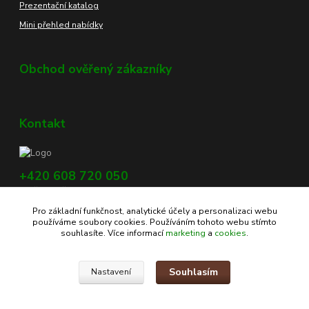
Prezentační katalog
Mini přehled nabídky
Obchod ověřený zákazníky
Kontakt
+420 608 720 050
Využijte náš chat, vpravo dole na obrazovce.
Pro základní funkčnost, analytické účely a personalizaci webu
info@profikoreni.cz
používáme soubory cookies. Používáním tohoto webu stímto
souhlasíte. Více informací
marketing
a
cookies
.
Souhlasím
Nastavení