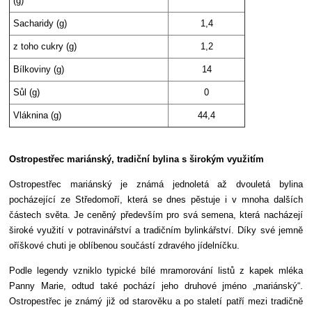
(g)
Sacharidy (g)
1,4
z toho cukry (g)
1,2
Bílkoviny (g)
14
Sůl (g)
0
Vláknina (g)
44,4
Ostropestřec mariánský, tradiční bylina s širokým využitím
Ostropestřec mariánský je známá jednoletá až dvouletá bylina
pocházející ze Středomoří, která se dnes pěstuje i v mnoha dalších
částech světa. Je ceněný především pro svá semena, která nacházejí
široké využití v potravinářství a tradičním bylinkářství. Díky své jemně
oříškové chuti je oblíbenou součástí zdravého jídelníčku.
Podle legendy vzniklo typické bílé mramorování listů z kapek mléka
Panny Marie, odtud také pochází jeho druhové jméno „mariánský“.
Ostropestřec je známý již od starověku a po staletí patří mezi tradičně