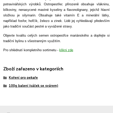
potravinářských výrobků. Ostropestřec přirozeně obsahuje vlákninu,
bílkoviny, nenasycené mastné kyseliny a flavonolignany, jejichž hlavní
složkou je silymarin. Obsahuje také vitamín E a minerální látky,
například fosfor, hořčík, železo a zinek. Lidé jej vyhledávají především
jako tradiční součást pestré a vyvážené stravy.
Objevte kvalitu celých semen ostropestřce mariánského a dopřejte si
tradiční bylinu s všestranným využitím.
Pro shlédnutí kompletního sortimetu -
klikni zde
Zboží zařazeno v kategoriích
Koření pro pekaře
100g balení (sáček se svárem)