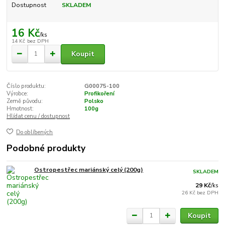
Dostupnost
SKLADEM
16 Kč
/
ks
14 Kč
bez DPH
Koupit
Číslo produktu:
G00075-100
Výrobce:
Profikoření
Země původu:
Polsko
Hmotnost:
100g
Hlídat cenu / dostupnost
Do oblíbených
Podobné produkty
Ostropestřec mariánský celý (200g)
SKLADEM
29 Kč
/
ks
26 Kč
bez DPH
Koupit