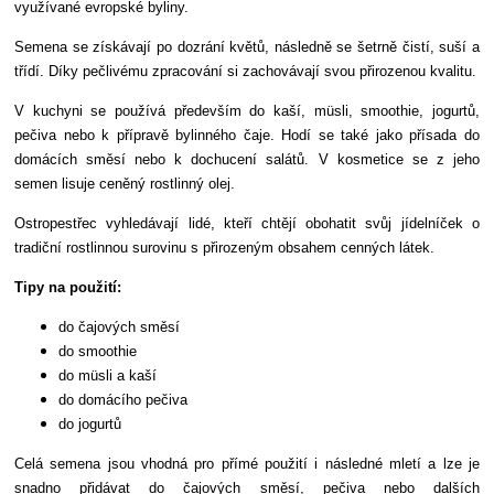
využívané evropské byliny.
Semena se získávají po dozrání květů, následně se šetrně čistí, suší a
třídí. Díky pečlivému zpracování si zachovávají svou přirozenou kvalitu.
V kuchyni se používá především do kaší, müsli, smoothie, jogurtů,
pečiva nebo k přípravě bylinného čaje. Hodí se také jako přísada do
domácích směsí nebo k dochucení salátů. V kosmetice se z jeho
semen lisuje ceněný rostlinný olej.
Ostropestřec vyhledávají lidé, kteří chtějí obohatit svůj jídelníček o
tradiční rostlinnou surovinu s přirozeným obsahem cenných látek.
Tipy na použití:
do čajových směsí
do smoothie
do müsli a kaší
do domácího pečiva
do jogurtů
Celá semena jsou vhodná pro přímé použití i následné mletí a lze je
snadno přidávat do čajových směsí, pečiva nebo dalších