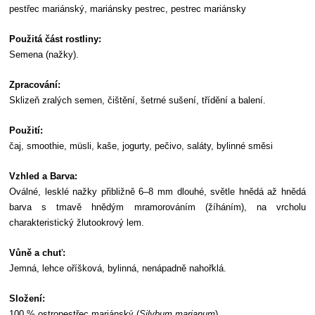
pestřec mariánský, mariánsky pestrec, pestrec mariánsky
Použitá část rostliny:
Semena (nažky).
Zpracování:
Sklizeň zralých semen, čištění, šetrné sušení, třídění a balení.
Použití:
čaj, smoothie, müsli, kaše, jogurty, pečivo, saláty, bylinné směsi
Vzhled a Barva:
Oválné, lesklé nažky přibližně 6–8 mm dlouhé, světle hnědá až hnědá
barva s tmavě hnědým mramorováním (žíháním), na vrcholu
charakteristický žlutookrový lem.
Vůně a chuť:
Jemná, lehce oříšková, bylinná, nenápadně nahořklá.
Složení:
100 % ostropestřec mariánský (
Silybum marianum
).