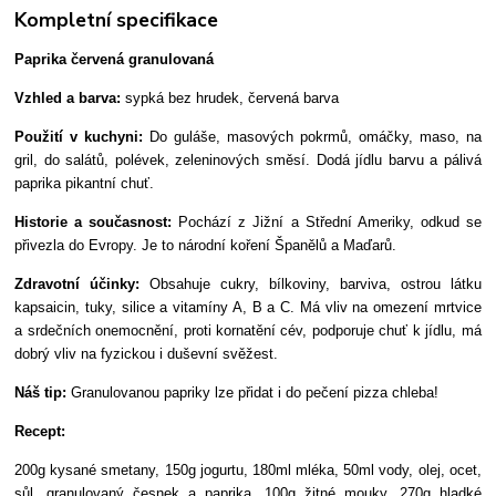
Kompletní specifikace
Paprika červená granulovaná
Vzhled a barva:
sypká bez hrudek, červená barva
Použití v kuchyni:
Do guláše, masových pokrmů, omáčky, maso, na
gril, do salátů, polévek, zeleninových směsí. Dodá jídlu barvu a pálivá
paprika pikantní chuť.
Historie a současnost:
Pochází z Jižní a Střední Ameriky, odkud se
přivezla do Evropy. Je to národní koření Španělů a Maďarů.
Zdravotní účinky:
Obsahuje cukry, bílkoviny, barviva, ostrou látku
kapsaicin, tuky, silice a vitamíny A, B a C. Má vliv na omezení mrtvice
a srdečních onemocnění, proti kornatění cév, podporuje chuť k jídlu, má
dobrý vliv na fyzickou i duševní svěžest.
Náš tip:
Granulovanou papriky lze přidat i do pečení pizza chleba!
Recept:
200g kysané smetany, 150g jogurtu, 180ml mléka, 50ml vody, olej, ocet,
sůl, granulovaný česnek a paprika, 100g žitné mouky, 270g hladké