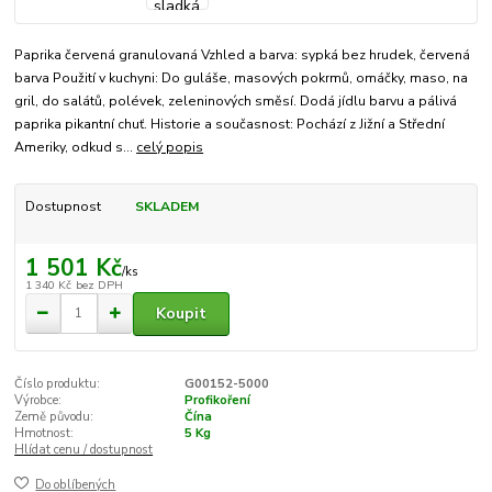
Paprika červená granulovaná Vzhled a barva: sypká bez hrudek, červená
barva Použití v kuchyni: Do guláše, masových pokrmů, omáčky, maso, na
gril, do salátů, polévek, zeleninových směsí. Dodá jídlu barvu a pálivá
paprika pikantní chuť. Historie a současnost: Pochází z Jižní a Střední
Ameriky, odkud s...
celý popis
Dostupnost
SKLADEM
1 501 Kč
/
ks
1 340 Kč
bez DPH
Koupit
Číslo produktu:
G00152-5000
Výrobce:
Profikoření
Země původu:
Čína
Hmotnost:
5 Kg
Hlídat cenu / dostupnost
Do oblíbených