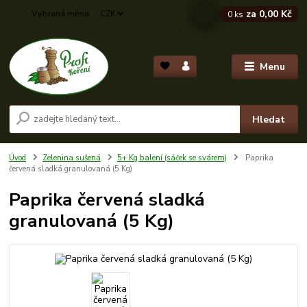
za
0,00 Kč
CZK
0
ks
Menu
Hledat
Úvod
Zelenina sušená
5+ Kg balení (sáček se svárem)
Paprika
červená sladká granulovaná (5 Kg)
Paprika červená sladká
granulovaná (5 Kg)