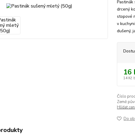
Pastinák 
drcený ko
stopové m
v kuchyni
dušený, j
Dostu
16 
14 Kč
Číslo pro
Země pův
Hlídat ce
Do ob
produkty