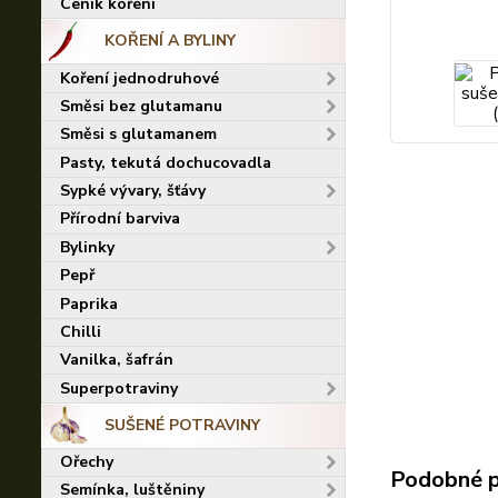
Ceník koření
KOŘENÍ A BYLINY
Koření jednodruhové
Směsi bez glutamanu
Směsi s glutamanem
Pasty, tekutá dochucovadla
Sypké vývary, šťávy
Přírodní barviva
Bylinky
Pepř
Paprika
Chilli
Vanilka, šafrán
Superpotraviny
SUŠENÉ POTRAVINY
Ořechy
Podobné 
Semínka, luštěniny