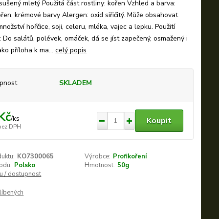
sušený mletý Použitá část rostliny: kořen Vzhled a barva:
řen, krémové barvy Alergen: oxid siřičitý. Může obsahovat
nožství hořčice, soji, celeru, mléka, vajec a lepku. Použití
: Do salátů, polévek, omáček, dá se jíst zapečený, osmažený i
ako příloha k ma...
celý popis
pnost
SKLADEM
Kč
/
ks
Koupit
bez DPH
duktu:
KO7300065
Výrobce:
Profikoření
odu:
Polsko
Hmotnost:
50g
nu / dostupnost
líbených