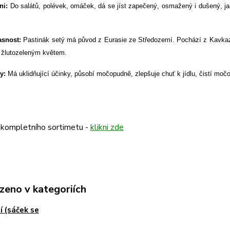
ni:
Do salátů, polévek, omáček, dá se jíst zapečený, osmažený i dušený, jak
asnost:
Pastinák setý má původ z Eurasie ze Středozemí. Pochází z Kavkaz
 žlutozeleným květem.
y:
Má uklidňující účinky, působí močopudně, zlepšuje chuť k jídlu, čistí 
 kompletního sortimetu -
klikni zde
zeno v kategoriích
í (sáček se