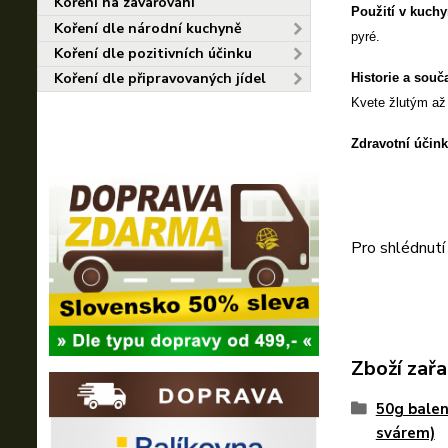
Koření na zavařování
Použití v kuchy
Koření dle národní kuchyně
pyré.
Koření dle pozitivních účinku
Koření dle připravovaných jídel
Historie a souč
Kvete žlutým až
Zdravotní účink
Pro shlédnutí
Zboží zařa
50g balen
svárem)