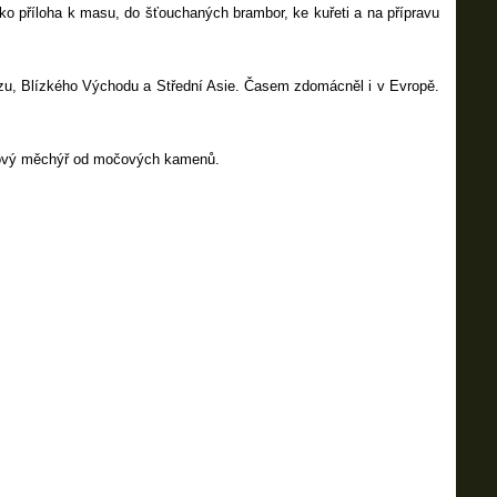
o příloha k masu, do šťouchaných brambor, ke kuřeti a na přípravu
u, Blízkého Východu a Střední Asie. Časem zdomácněl i v Evropě.
močový měchýř od močových kamenů.