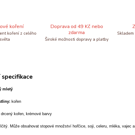
ové koření
Doprava od 49 Kč nebo
Z
zdarma
ent koření z celého
Skladem 
světa
Široké možnosti dopravy a platby
 specifikace
ý mletý
stliny:
kořen
drcený kořen, krémové barvy
řičitý. Může obsahovat stopové množství hořčice, soji, celeru, mléka, vajec a