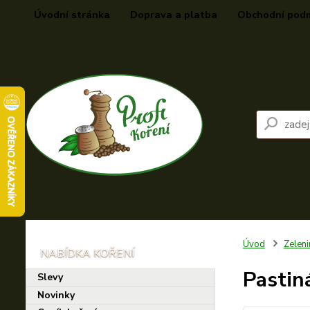
Úvodní stránka
Doprava a platba
Obchodní pod
Úvod
Zeleni
Pastin
Slevy
Novinky