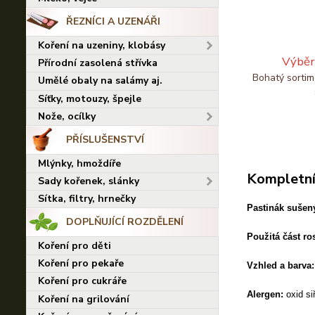
ŘEZNÍCI A UZENÁŘI
Koření na uzeniny, klobásy
Výběr
Přírodní zasolená střívka
Bohatý sortim
Umělé obaly na salámy aj.
Síťky, motouzy, špejle
Nože, ocílky
PŘÍSLUŠENSTVÍ
Mlýnky, hmoždíře
Kompletní
Sady kořenek, slánky
Sítka, filtry, hrnečky
Pastinák sušen
DOPLŇUJÍCÍ ROZDĚLENÍ
Použitá část ro
Koření pro děti
Koření pro pekaře
Vzhled a barva:
Koření pro cukráře
Alergen:
oxid si
Koření na grilování