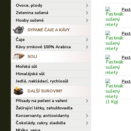
Ovoce, plody
Past
Zelenina sušená
Houby sušené
SYPANÉ ČAJE A KÁVY
Past
Čaje
Kávy zrnkové 100% Arabica
SOLI
Past
Mořská sůl
Himalájská sůl
Jedlá, nakládací, rychlosůl
Past
DALŠÍ SUROVINY
Přísady na pečení a vaření
Želírující látky, zahušťovadla
Konzervanty, antioxidanty
Čokolády, cukry, sladidla
Mléko, vejce