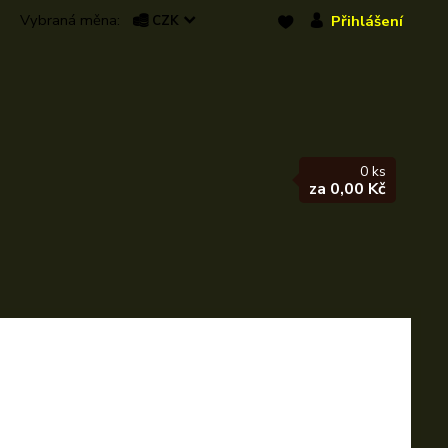
Přihlášení
CZK
0
ks
za
0,00 Kč