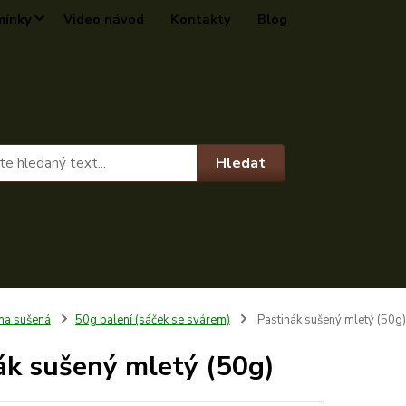
mínky
Video návod
Kontakty
Blog
Hledat
na sušená
50g balení (sáček se svárem)
Pastinák sušený mletý (50g)
ák sušený mletý (50g)