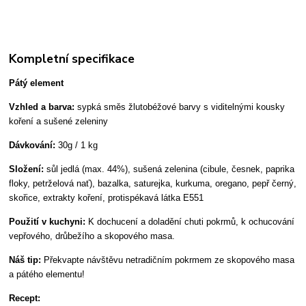
Kompletní specifikace
Pátý element
Vzhled a barva:
sypká směs žlutobéžové barvy s viditelnými kousky
koření a sušené zeleniny
Dávkování:
30g / 1 kg
Složení:
sůl jedlá (max. 44%), sušená zelenina (cibule, česnek, paprika
floky, petrželová nať), bazalka, saturejka, kurkuma, oregano, pepř černý,
skořice, extrakty koření, protispékavá látka E551
Použití v kuchyni:
K dochucení a doladění chuti pokrmů, k ochucování
vepřového, drůbežího a skopového masa.
Náš tip:
Překvapte návštěvu netradičním pokrmem ze skopového masa
a pátého elementu!
Recept: