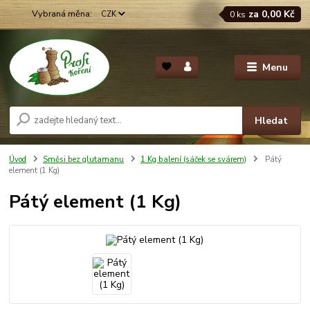
za
0,00 Kč
CZK
0
ks
Menu
Hledat
Úvod
Směsi bez glutamanu
1 Kg balení (sáček se svárem)
Pátý
element (1 Kg)
Pátý element (1 Kg)