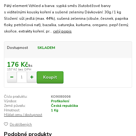
Pátý element Vzhled a barva: sypká směs žlutobéžové barvy
s viditelnými kousky koření a sušené zeleniny Dávkování: 30g / 1 kg
Složení: sůl jedlá (max. 44%), sušená zelenina (cibule, česnek, paprika
floky, petrželová nať), bazalka, saturejka, kurkuma, oregano, pepř černý,
skořice, extrakty koření, pr...
celý popis
Dostupnost
SKLADEM
176 Kč
/
ks
157 Kč
bez DPH
Koupit
Číslo produktu:
KO9080006
Výrobce:
Profikoření
Země původu:
Česká republika
Hmotnost:
1 Kg
Hlídat cenu / dostupnost
Do oblíbených
Podobné produkty