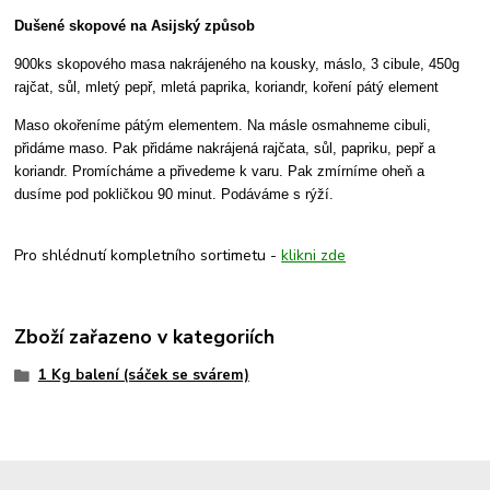
Dušené skopové na Asijský způsob
900ks skopového masa nakrájeného na kousky, máslo, 3 cibule, 450g
rajčat, sůl, mletý pepř, mletá paprika, koriandr, koření pátý element
Maso okořeníme pátým elementem. Na másle osmahneme cibuli,
přidáme maso. Pak přidáme nakrájená rajčata, sůl, papriku, pepř a
koriandr. Promícháme a přivedeme k varu. Pak zmírníme oheň a
dusíme pod pokličkou 90 minut. Podáváme s rýží.
Pro shlédnutí kompletního sortimetu -
klikni zde
Zboží zařazeno v kategoriích
1 Kg balení (sáček se svárem)