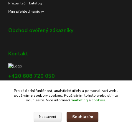
Prezentační katalog
Mini přehled nabídky
Obchod ověřený zákazníky
Kontakt
+420 608 720 050
Využijte náš chat, vpravo dole na obrazovce.
Pro základní funkčnost, analytické účely a personalizaci webu
info@profikoreni.cz
používáme soubory cookies. Používáním tohoto webu stímto
souhlasíte. Více informací
marketing
a
cookies
.
Souhlasím
Nastavení