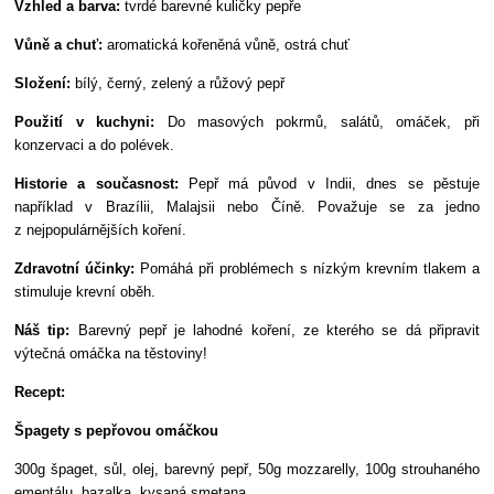
Vzhled a barva:
tvrdé barevné kuličky pepře
Vůně a chuť:
aromatická kořeněná vůně, ostrá chuť
Složení:
bílý, černý, zelený a růžový pepř
Použití v kuchyni:
Do masových pokrmů, salátů, omáček, při
konzervaci a do polévek.
Historie a současnost:
Pepř má původ v Indii, dnes se pěstuje
například v Brazílii, Malajsii nebo Číně. Považuje se za jedno
z nejpopulárnějších koření.
Zdravotní účinky:
Pomáhá při problémech s nízkým krevním tlakem a
stimuluje krevní oběh.
Náš tip:
Barevný pepř je lahodné koření, ze kterého se dá připravit
výtečná omáčka na těstoviny!
Recept:
Špagety s pepřovou omáčkou
300g špaget, sůl, olej, barevný pepř, 50g mozzarelly, 100g strouhaného
ementálu, bazalka, kysaná smetana