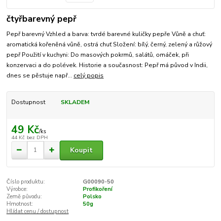
čtyřbarevný pepř
Pepř barevný Vzhled a barva: tvrdé barevné kuličky pepře Vůně a chuť:
aromatická kořeněná vůně, ostrá chuť Složení: bílý, černý, zelený a růžový
pepř Použití v kuchyni: Do masových pokrmů, salátů, omáček, při
konzervaci a do polévek. Historie a současnost: Pepř má původ v Indii,
dnes se pěstuje např...
celý popis
Dostupnost
SKLADEM
49 Kč
/
ks
44 Kč
bez DPH
Koupit
Číslo produktu:
G00090-50
Výrobce:
Profikoření
Země původu:
Polsko
Hmotnost:
50g
Hlídat cenu / dostupnost