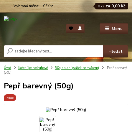
za
0,00 Kč
CZK
0
ks
Menu
Hledat
Úvod
Koření jednodruhové
50g balení (sáček se svárem)
Pepř barevný
(50g)
Pepř barevný (50g)
Akce