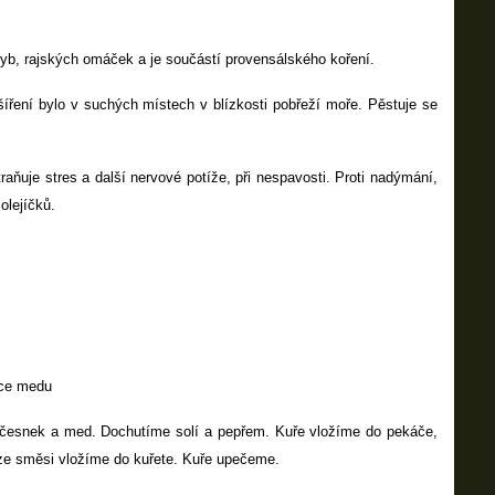
yb, rajských omáček a je součástí provensálského koření.
ření bylo v suchých místech v blízkosti pobřeží moře. Pěstuje se
raňuje stres a další nervové potíže, při nespavosti. Proti nadýmání,
olejíčků.
íce medu
 česnek a med. Dochutíme solí a pepřem. Kuře vložíme do pekáče,
ze směsi vložíme do kuřete. Kuře upečeme.