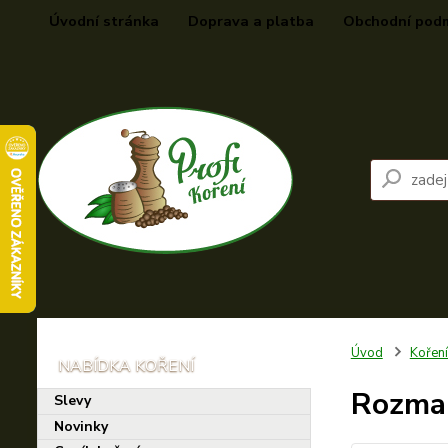
Úvodní stránka
Doprava a platba
Obchodní pod
Úvod
Kořen
Rozmar
Slevy
Novinky