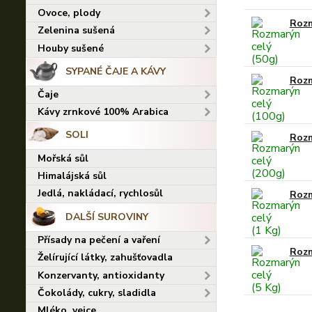
Ovoce, plody
Rozm
Zelenina sušená
Houby sušené
SYPANÉ ČAJE A KÁVY
Rozm
Čaje
Kávy zrnkové 100% Arabica
SOLI
Rozm
Mořská sůl
Himalájská sůl
Jedlá, nakládací, rychlosůl
Rozm
DALŠÍ SUROVINY
Přísady na pečení a vaření
Rozm
Želírující látky, zahušťovadla
Konzervanty, antioxidanty
Čokolády, cukry, sladidla
Mléko, vejce