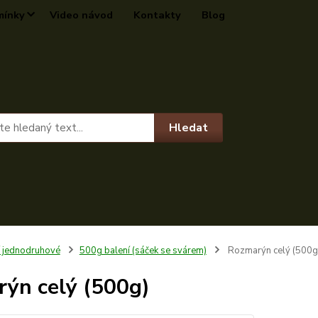
mínky
Video návod
Kontakty
Blog
Hledat
í jednodruhové
500g balení (sáček se svárem)
Rozmarýn celý (500g
ýn celý (500g)