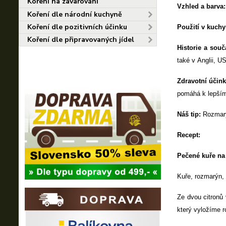
Koření na zavařování
Vzhled a barva:
Koření dle národní kuchyně
Koření dle pozitivních účinku
Použití v kuchy
Koření dle připravovaných jídel
Historie a souč
také v Anglii, U
Zdravotní účink
pomáhá k lepšímu
Náš tip:
Rozmarýn
Recept:
Pečené kuře na
Kuře, rozmarýn, 
Ze dvou citronů
který vyložíme 