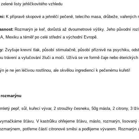
zelené listy jehličkovitého vzhledu
ni:
K přípravě skopové a jehněčí pečeně, telecího masa, drůbeže, vařených r
asnost:
Rozmarýn je keř, dorůstá až dvoumetrové výšky. Jeho původní rozší
SA, Mexiku a téměř po celé střední a východní Evropě.
y:
Zvyšuje krevní tlak, působí stimulačně, působí příznivě na psychiku, odst
 trávení a vylučování žluči a moči. Užívá se ve formě čaje nebo éterických 
 je ne jen léčivou rostlinou, ale skvělou ingrediencí k pečenému kuřeti!
 rozmarýnu
mletý pepř, sůl, kuřecí vývar, 2 stroužky česneku, 50g másla, 2 citrony, 3 lž
 vymačkáme šťávu. V kastrůlku ohřejeme šťávu, máslo, rozmarýn, lisovaný
rozmarýnem, potřeme částí citronové směsi a podlijeme vývarem. Rozmarýn 