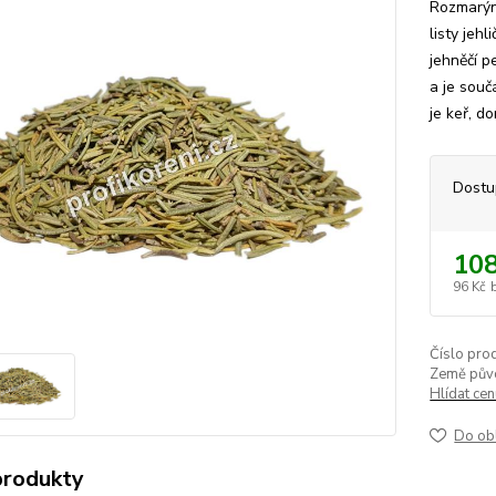
Rozmarýn 
listy jeh
jehněčí p
a je souč
je keř, do
Dostu
108
96 Kč
Číslo pro
Země pův
Hlídat ce
Do ob
produkty