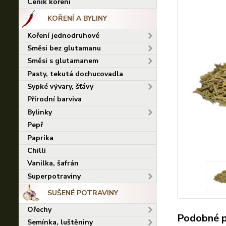
Ceník koření
KOŘENÍ A BYLINY
Koření jednodruhové
Směsi bez glutamanu
Směsi s glutamanem
Pasty, tekutá dochucovadla
Sypké vývary, šťávy
Přírodní barviva
Bylinky
Pepř
Paprika
Chilli
Vanilka, šafrán
Superpotraviny
SUŠENÉ POTRAVINY
Ořechy
Podobné 
Semínka, luštěniny