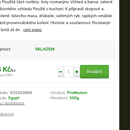
Použitá část rostliny: listy rozmarýnu Vzhled a barva: zelené
ličkovitého vzhledu Použití v kuchyni: K přípravě skopové a
ečeně, telecího masa, drůbeže, vařených ryb, rajských omáček
ástí provensálského koření. Historie a současnost: Rozmarýn
růstá až dv...
celý popis
pnost
SKLADEM
 Kč
/
ks
Koupit
bez DPH
duktu:
KO1020694
Výrobce:
Profikoření
odu:
Egypt
Hmotnost:
500g
nu / dostupnost
líbených