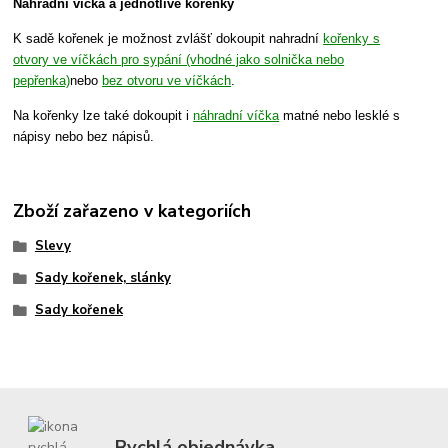
Náhradní víčka a jednotlivé kořenky
K sadě kořenek je možnost zvlášť dokoupit nahradní
kořenky s
otvory ve víčkách pro sypání (vhodné jako solnička nebo
pepřenka)
nebo
bez otvoru ve víčkách
.
Na kořenky lze také dokoupit i
náhradní víčka
matné nebo lesklé s
nápisy nebo bez nápisů.
Zboží zařazeno v kategoriích
Slevy
Sady kořenek, slánky
Sady kořenek
Rychlá objednávka