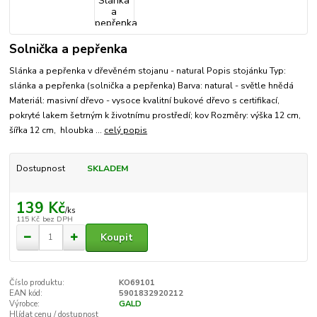
Solnička a pepřenka
Slánka a pepřenka v dřevěném stojanu - natural Popis stojánku Typ:
slánka a pepřenka (solnička a pepřenka) Barva: natural - světle hnědá
Materiál: masivní dřevo - vysoce kvalitní bukové dřevo s certifikací,
pokryté lakem šetrným k životnímu prostředí; kov Rozměry: výška 12 cm,
šířka 12 cm, hloubka ...
celý popis
Dostupnost
SKLADEM
139 Kč
/
ks
115 Kč
bez DPH
Koupit
Číslo produktu:
KO69101
EAN kód:
5901832920212
Výrobce:
GALD
Hlídat cenu / dostupnost