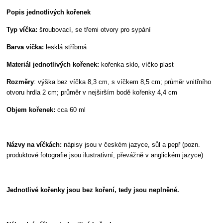
Popis jednotlivých kořenek
Typ víčka:
šroubovací, se třemi otvory pro sypání
Barva víčka:
lesklá stříbrná
Materiál jednotlivých kořenek:
kořenka sklo, víčko plast
Rozměry
: výška bez víčka 8,3 cm, s víčkem 8,5 cm; průměr vnitřního
otvoru hrdla 2 cm; průměr v nejširším bodě kořenky 4,4 cm
Objem kořenek:
cca 60 ml
Názvy na víčkách:
nápisy jsou v českém jazyce, sůl a pepř (pozn.
produktové fotografie jsou ilustrativní, převážně v anglickém jazyce)
Jednotlivé kořenky jsou bez koření, tedy jsou neplněné.