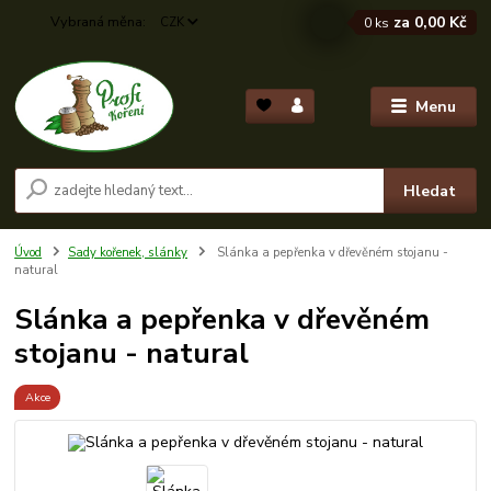
za
0,00 Kč
CZK
0
ks
Menu
Hledat
Úvod
Sady kořenek, slánky
Slánka a pepřenka v dřevěném stojanu -
natural
Slánka a pepřenka v dřevěném
stojanu - natural
Akce