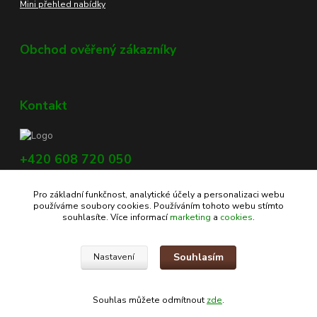
Mini přehled nabídky
Obchod ověřený zákazníky
Kontakt
+420 608 720 050
Využijte náš chat, vpravo dole na obrazovce.
Pro základní funkčnost, analytické účely a personalizaci webu
info@profikoreni.cz
používáme soubory cookies. Používáním tohoto webu stímto
souhlasíte. Více informací
marketing
a
cookies
.
Souhlasím
Nastavení
Copyright © 2020 - www.profikoreni.cz
Souhlas můžete odmítnout
zde
.