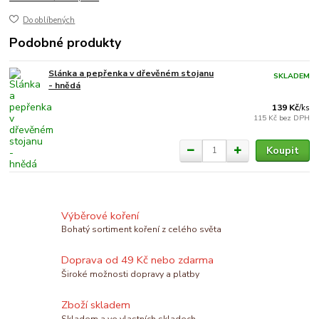
Do oblíbených
Podobné produkty
Slánka a pepřenka v dřevěném stojanu
SKLADEM
- hnědá
139 Kč
/
ks
115 Kč
bez DPH
Koupit
Výběrové koření
Bohatý sortiment koření z celého světa
Doprava od 49 Kč nebo zdarma
Široké možnosti dopravy a platby
Zboží skladem
Skladem a ve vlastních skladech