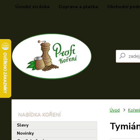
Úvodní stránka
Doprava a platba
Obchodní pod
Úvod
Kořen
Tymián
Slevy
Novinky