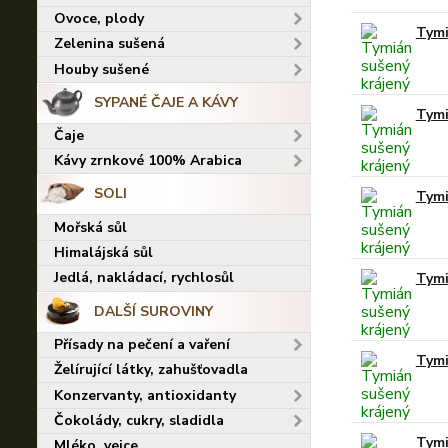
Ovoce, plody
Tymi
Zelenina sušená
Houby sušené
SYPANÉ ČAJE A KÁVY
Tymi
Čaje
Kávy zrnkové 100% Arabica
SOLI
Tymi
Mořská sůl
Himalájská sůl
Jedlá, nakládací, rychlosůl
Tymi
DALŠÍ SUROVINY
Přísady na pečení a vaření
Tymi
Želírující látky, zahušťovadla
Konzervanty, antioxidanty
Čokolády, cukry, sladidla
Tymi
Mléko, vejce