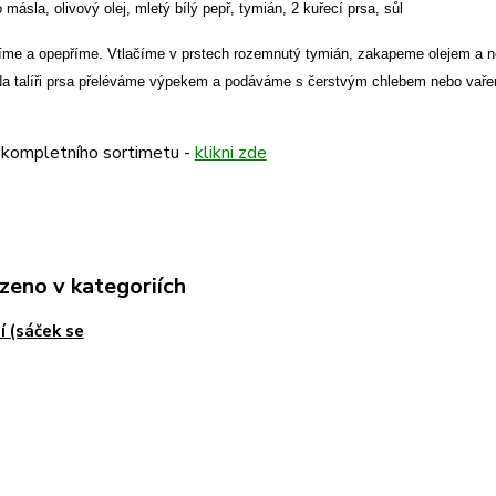
másla, olivový olej, mletý bílý pepř, tymián, 2 kuřecí prsa, sůl
líme a opepříme. Vtlačíme v prstech rozemnutý tymián, zakapeme olejem a n
a talíři prsa přeléváme výpekem a podáváme s čerstvým chlebem nebo vaře
 kompletního sortimetu -
klikni zde
zeno v kategoriích
í (sáček se