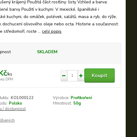
šený krájený Použitá část rostliny: listy Vzhled a barva:
lené barvy Použití v kuchyni: V mexické, španělské i
ké kuchyni, do omáček, polévek, salátů, masa a ryb, do rýže,
 k dochucení olivového oleje nebo octa. Historie a současnost:
e středomoří, roste ...
celý popis
pnost
SKLADEM
Kč
/
ks
Koupit
bez DPH
duktu:
KO1000122
Výrobce:
Profikoření
odu:
Polsko
Hmotnost:
50g
nu / dostupnost
líbených