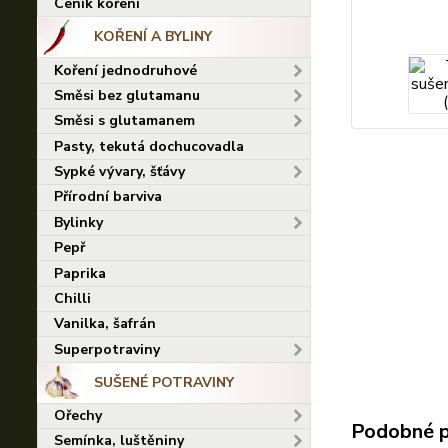
Ceník koření
KOŘENÍ A BYLINY
Koření jednodruhové
Směsi bez glutamanu
Směsi s glutamanem
Pasty, tekutá dochucovadla
Sypké vývary, šťávy
Přírodní barviva
Bylinky
Pepř
Paprika
Chilli
Vanilka, šafrán
Superpotraviny
SUŠENÉ POTRAVINY
Ořechy
Podobné 
Semínka, luštěniny