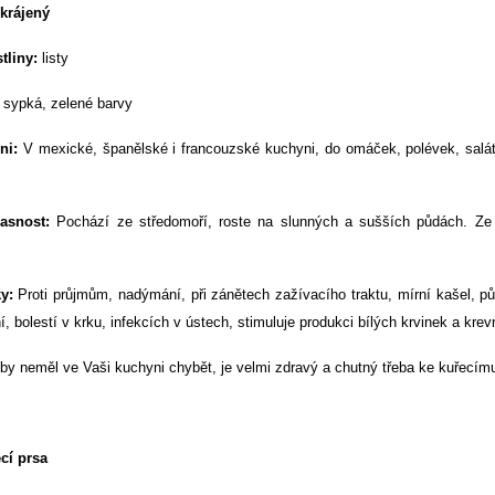
krájený
tliny:
listy
sypká, zelené barvy
ni:
V mexické, španělské i francouzské kuchyni, do omáček, polévek, salátů
asnost:
Pochází ze středomoří, roste na slunných a sušších půdách. Ze St
y:
Proti průjmům, nadýmání, při zánětech zažívacího traktu, mírní kašel, půso
, bolestí v krku, infekcích v ústech, stimuluje produkci bílých krvinek a krev
y neměl ve Vaši kuchyni chybět, je velmi zdravý a chutný třeba ke kuřecím
cí prsa