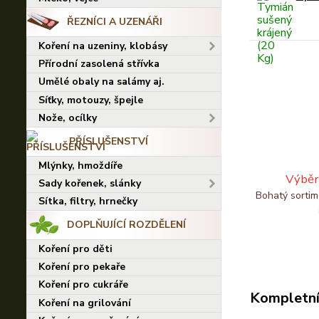
ŘEZNÍCI A UZENÁŘI
Koření na uzeniny, klobásy
Přírodní zasolená střívka
Umělé obaly na salámy aj.
Síťky, motouzy, špejle
Nože, ocílky
PŘÍSLUŠENSTVÍ
Mlýnky, hmoždíře
Výběr
Sady kořenek, slánky
Bohatý sortim
Sítka, filtry, hrnečky
DOPLŇUJÍCÍ ROZDĚLENÍ
Koření pro děti
Koření pro pekaře
Koření pro cukráře
Kompletní
Koření na grilování