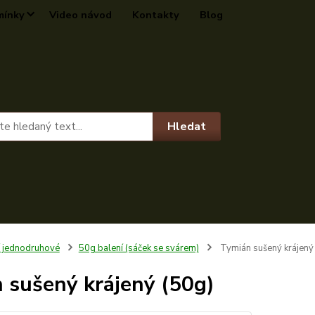
mínky
Video návod
Kontakty
Blog
Hledat
í jednodruhové
50g balení (sáček se svárem)
Tymián sušený krájený
 sušený krájený (50g)