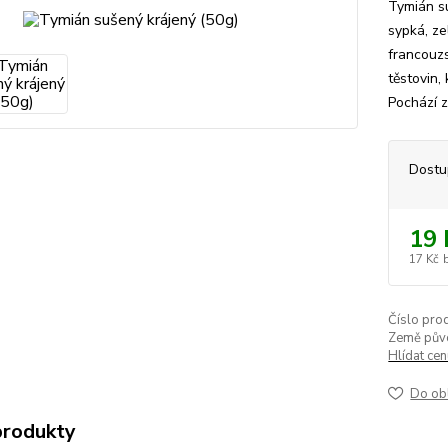
Tymián su
sypká, ze
francouzs
těstovin,
Pochází z
Dostu
19 
17 Kč
Číslo pro
Země pův
Hlídat ce
Do ob
produkty