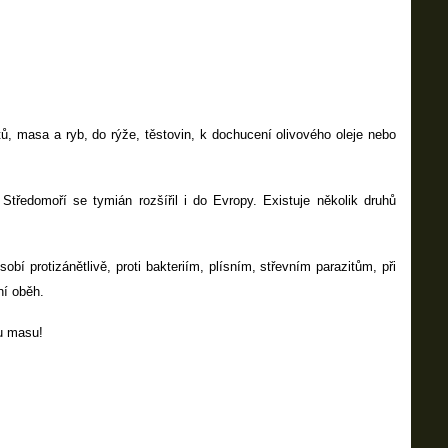
, masa a ryb, do rýže, těstovin, k dochucení olivového oleje nebo
ředomoří se tymián rozšířil i do Evropy. Existuje několik druhů
bí protizánětlivě, proti bakteriím, plísním, střevním parazitům, při
ní oběh.
u masu!