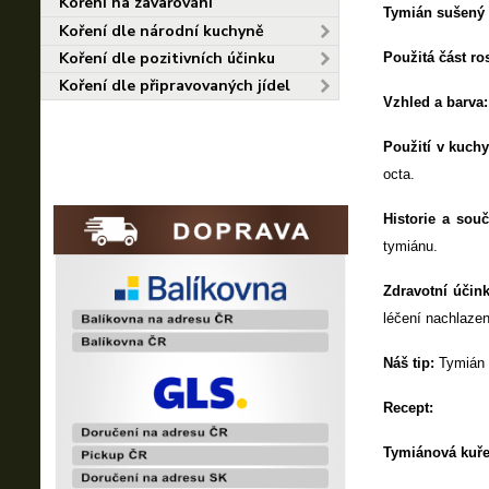
Koření na zavařování
Tymián sušený 
Koření dle národní kuchyně
Koření dle pozitivních účinku
Použitá část ros
Koření dle připravovaných jídel
Vzhled a barva:
Použití v kuchy
octa.
Historie a souč
tymiánu.
Zdravotní účink
léčení nachlazení
Náš tip:
Tymián b
Recept:
Tymiánová kuře