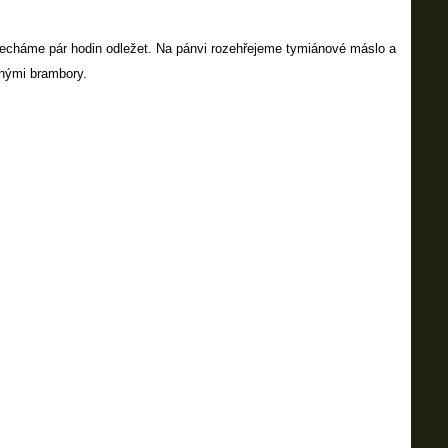
echáme pár hodin odležet. Na pánvi rozehřejeme tymiánové máslo a
nými brambory.