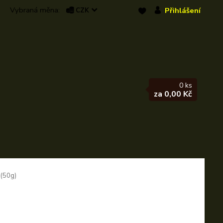
Přihlášení
CZK
0
ks
za
0,00 Kč
 (50g)