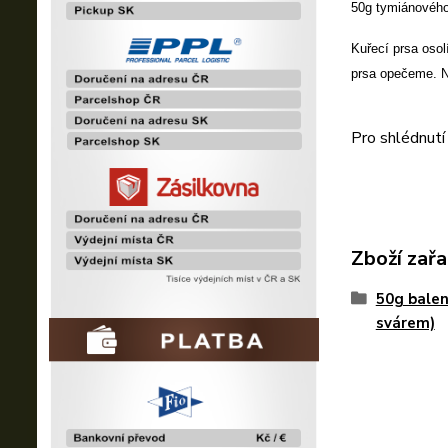
50g tymiánového 
Kuřecí prsa oso
prsa opečeme. N
Pro shlédnutí
Zboží zařa
50g balen
svárem)