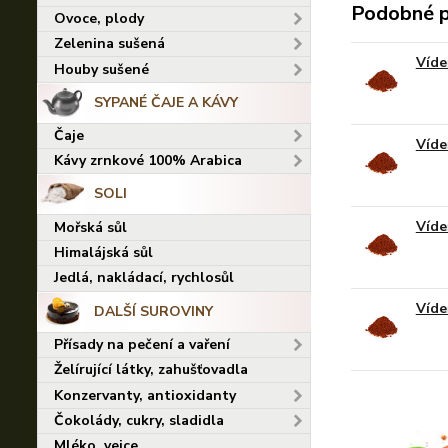
Podobné 
Ovoce, plody
Zelenina sušená
Víde
Houby sušené
SYPANÉ ČAJE A KÁVY
Čaje
Víde
Kávy zrnkové 100% Arabica
SOLI
Víde
Mořská sůl
Himalájská sůl
Jedlá, nakládací, rychlosůl
Víde
DALŠÍ SUROVINY
Přísady na pečení a vaření
Želírující látky, zahušťovadla
Konzervanty, antioxidanty
Čokolády, cukry, sladidla
Mléko, vejce