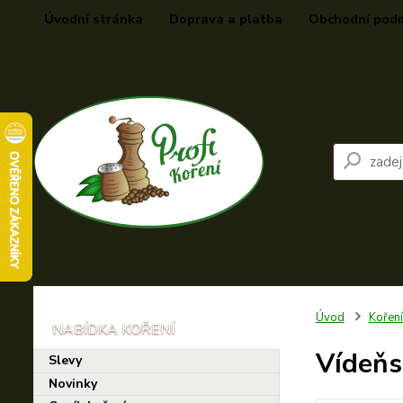
Úvodní stránka
Doprava a platba
Obchodní pod
Úvod
Koření
Vídeňs
Slevy
Novinky