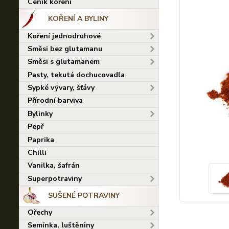
Ceník koření
KOŘENÍ A BYLINY
Koření jednodruhové
Směsi bez glutamanu
Směsi s glutamanem
Pasty, tekutá dochucovadla
Sypké vývary, šťávy
Přírodní barviva
Bylinky
Pepř
Paprika
Chilli
Vanilka, šafrán
Superpotraviny
SUŠENÉ POTRAVINY
Ořechy
Semínka, luštěniny