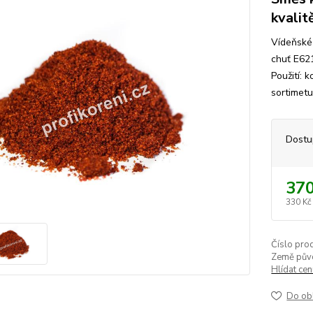
kvalit
Vídeňské 
chuť E621
Použití: 
sortimetu
Dostu
370
330 Kč
Číslo pro
Země pův
Hlídat ce
Do ob