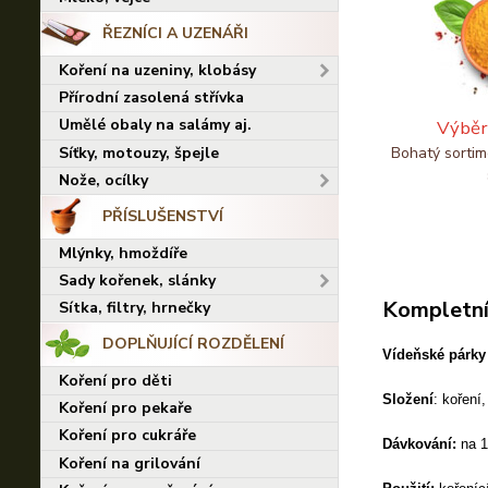
ŘEZNÍCI A UZENÁŘI
Koření na uzeniny, klobásy
Přírodní zasolená střívka
Umělé obaly na salámy aj.
Výběr
Síťky, motouzy, špejle
Bohatý sortim
Nože, ocílky
PŘÍSLUŠENSTVÍ
Mlýnky, hmoždíře
Sady kořenek, slánky
Kompletní
Sítka, filtry, hrnečky
DOPLŇUJÍCÍ ROZDĚLENÍ
Vídeňské párky
Koření pro děti
Složení
: koření
Koření pro pekaře
Koření pro cukráře
Dávkování:
na 1 
Koření na grilování