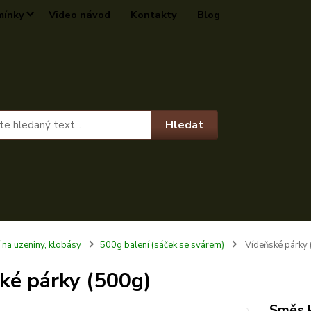
mínky
Video návod
Kontakty
Blog
Hledat
 na uzeniny, klobásy
500g balení (sáček se svárem)
Vídeňské párky 
ké párky (500g)
Směs k