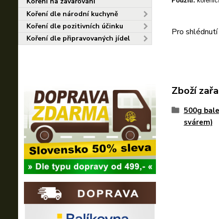
Použití:
kořenící
Koření na zavařování
Koření dle národní kuchyně
Koření dle pozitivních účinku
Pro shlédnutí
Koření dle připravovaných jídel
Zboží zařa
500g bale
svárem)