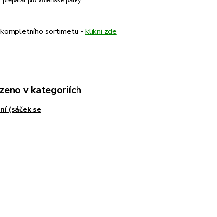
 preparát pro vídeňské párky
 kompletního sortimetu -
klikni zde
zeno v kategoriích
ní (sáček se