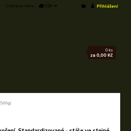
Přihlášení
CZK
0
ks
za
0,00 Kč
(500g)
oření, Standardizované - stále ve stejné