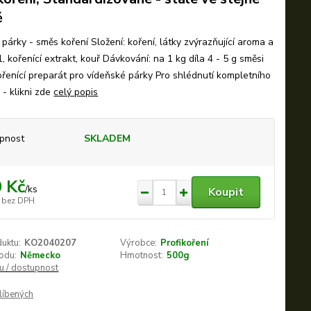
ě
párky - směs koření Složení: koření, látky zvýrazňující aroma a
, kořenící extrakt, kouř Dávkování: na 1 kg díla 4 - 5 g směsi
kořenící preparát pro vídeňské párky Pro shlédnutí kompletního
 - klikni zde
celý popis
pnost
SKLADEM
 Kč
/
ks
Koupit
bez DPH
duktu:
KO2040207
Výrobce:
Profikoření
odu:
Německo
Hmotnost:
500g
nu / dostupnost
líbených