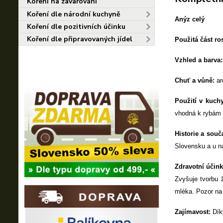
Koření na zavařování
Koření dle národní kuchyně
Anýz celý
Koření dle pozitivních účinku
Koření dle připravovaných jídel
Použitá část ro
Vzhled a barva
Chuť a vůně:
ar
Použití v kuch
vhodná k rybám 
Historie a souč
Slovensku a u ná
Zdravotní účin
Zvyšuje tvorbu 
mléka. Pozor na
Zajímavost:
Díky