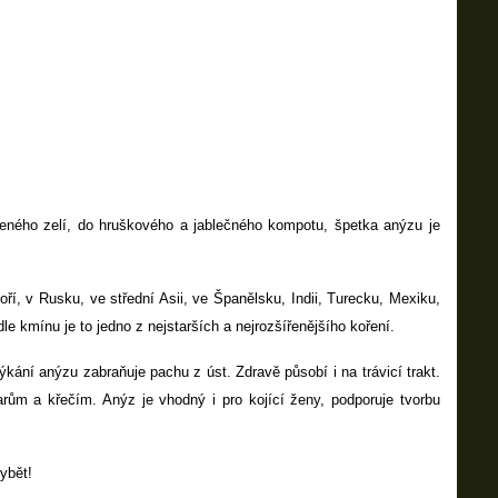
veného zelí, do hruškového a jablečného kompotu, špetka anýzu je
í, v Rusku, ve střední Asii, ve Španělsku, Indii, Turecku, Mexiku,
e kmínu je to jedno z nejstarších a nejrozšířenějšího koření.
kání anýzu zabraňuje pachu z úst. Zdravě působí i na trávicí trakt.
arům a křečím. Anýz je vhodný i pro kojící ženy, podporuje tvorbu
ybět!