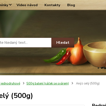
mínky
Video návod
Kontakty
Blog
Hledat
í jednodruhové
500g balení (sáček se svárem)
Anýz celý (500g)
elý (500g)
Bedrn