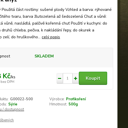
 Použitá část rostliny: sušené plody Vzhled a barva: rýhované
čitého tvaru, barva žlutozelená až šedozelená Chuť a vůně:
á vůně, nasládlá, palčivě kořenná chuť Použití v kuchyni: do
 druhů chleba, pečiva, k nakládání řepy, do okurek a
 zelí, do hruškového...
celý popis
pnost
SKLADEM
 Kč
/
ks
Koupit
bez DPH
duktu:
G00022-500
Výrobce:
Profikoření
odu:
Sýrie
Hmotnost:
500g
nu / dostupnost
líbených