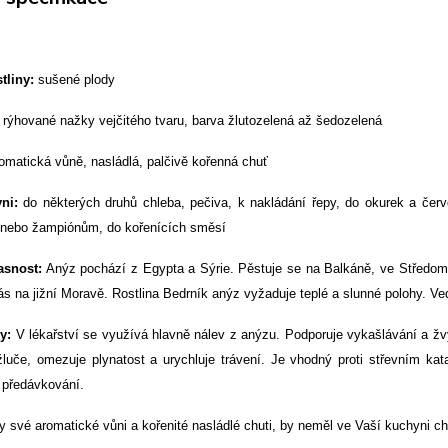
stliny:
sušené plody
:
rýhované nažky vejčitého tvaru, barva žlutozelená až šedozelená
omatická vůně, nasládlá, palčivě kořenná chuť
yni:
do některých druhů chleba, pečiva, k nakládání řepy, do okurek a čer
nebo žampiónům, do kořenících směsí
asnost:
Anýz pochází z Egypta a Sýrie. Pěstuje se na Balkáně, ve Středomoř
s na jižní Moravě. Rostlina Bedrník anýz vyžaduje teplé a slunné polohy. Vedl
ky:
V lékařství se využívá hlavně nálev z anýzu. Podporuje vykašlávání a žvý
žluče, omezuje plynatost a urychluje trávení. Je vhodný proti střevním kat
 předávkování.
 své aromatické vůni a kořenité nasládlé chuti, by neměl ve Vaší kuchyni ch