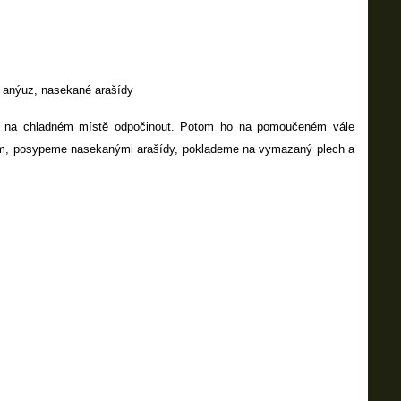
o anýuz, nasekané arašídy
nu na chladném místě odpočinout. Potom ho na pomoučeném vále
cem, posypeme nasekanými arašídy, poklademe na vymazaný plech a