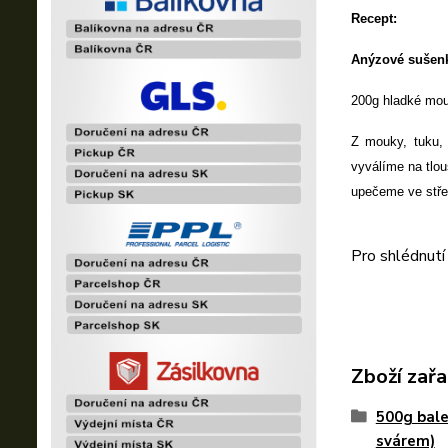
Recept:
Anýzové sušen
200g hladké mou
Z mouky, tuku,
vyválíme na tlo
upečeme ve stře
Pro shlédnutí
Zboží zařa
500g bale
svárem)