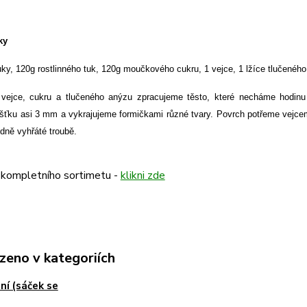
ky
ky, 120g rostlinného tuk, 120g moučkového cukru, 1 vejce, 1 lžíce tlučenéh
 vejce, cukru a tlučeného anýzu zpracujeme těsto, které necháme hodi
ušťku asi 3 mm a vykrajujeme formičkami různé tvary. Povrch potřeme vej
dně vyhřáté troubě.
 kompletního sortimetu -
klikni zde
zeno v kategoriích
ní (sáček se