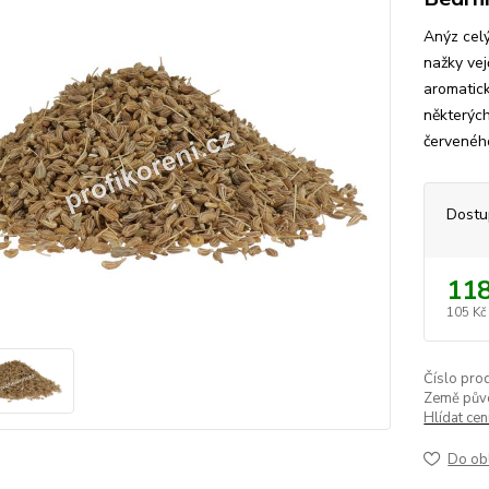
Anýz celý
nažky vej
aromatick
některých
červeného
Dostu
118
105 Kč
Číslo pro
Země pův
Hlídat ce
Do ob