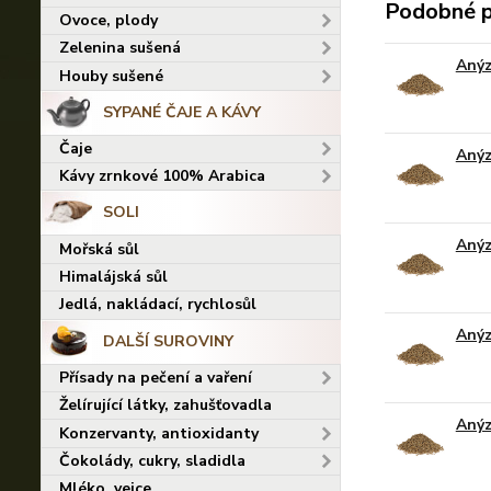
Podobné 
Ovoce, plody
Zelenina sušená
Anýz
Houby sušené
SYPANÉ ČAJE A KÁVY
Čaje
Anýz
Kávy zrnkové 100% Arabica
SOLI
Anýz
Mořská sůl
Himalájská sůl
Jedlá, nakládací, rychlosůl
Anýz
DALŠÍ SUROVINY
Přísady na pečení a vaření
Želírující látky, zahušťovadla
Anýz
Konzervanty, antioxidanty
Čokolády, cukry, sladidla
Mléko, vejce