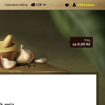
Přihlášení
CZK
0
ks
za
0,00 Kč
ík anýz