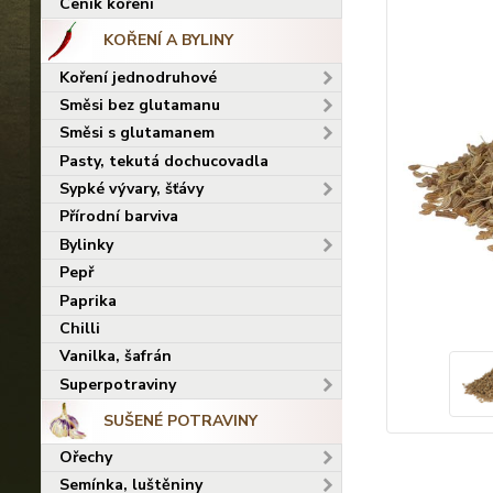
Ceník koření
KOŘENÍ A BYLINY
Koření jednodruhové
Směsi bez glutamanu
Směsi s glutamanem
Pasty, tekutá dochucovadla
Sypké vývary, šťávy
Přírodní barviva
Bylinky
Pepř
Paprika
Chilli
Vanilka, šafrán
Superpotraviny
SUŠENÉ POTRAVINY
Ořechy
Semínka, luštěniny