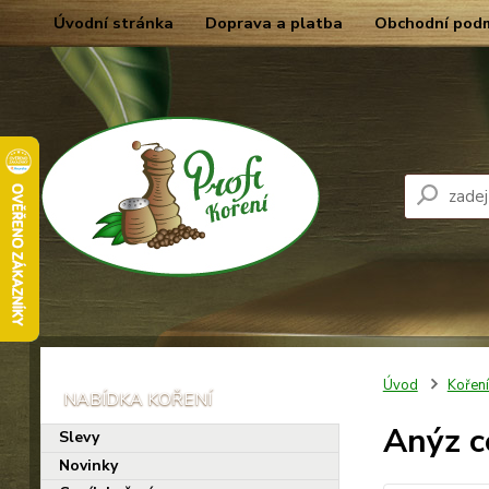
Úvodní stránka
Doprava a platba
Obchodní pod
Úvod
Kořen
Anýz c
Slevy
Novinky