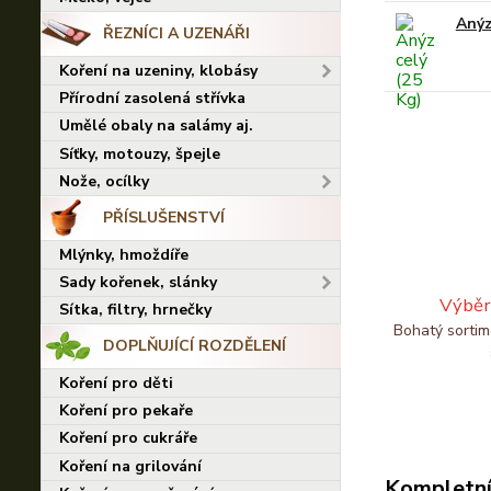
Anýz
ŘEZNÍCI A UZENÁŘI
Koření na uzeniny, klobásy
Přírodní zasolená střívka
Umělé obaly na salámy aj.
Síťky, motouzy, špejle
Nože, ocílky
PŘÍSLUŠENSTVÍ
Mlýnky, hmoždíře
Sady kořenek, slánky
Výběr
Sítka, filtry, hrnečky
Bohatý sortim
DOPLŇUJÍCÍ ROZDĚLENÍ
Koření pro děti
Koření pro pekaře
Koření pro cukráře
Koření na grilování
Kompletní