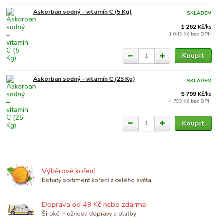
Askorban sodný – vitamín C (5 Kg)
SKLADEM
1 262 Kč
/
ks
1 043 Kč
bez DPH
Koupit
Askorban sodný – vitamín C (25 Kg)
SKLADEM
5 799 Kč
/
ks
4 793 Kč
bez DPH
Koupit
Výběrové koření
Bohatý sortiment koření z celého světa
Doprava od 49 Kč nebo zdarma
Široké možnosti dopravy a platby