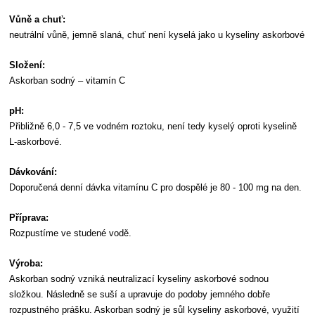
Vůně a chuť:
neutrální vůně, jemně slaná, chuť není kyselá jako u kyseliny askorbové
Složení:
Askorban sodný – vitamín C
pH:
Přibližně 6,0 - 7,5 ve vodném roztoku, není tedy kyselý oproti kyselině
L-askorbové.
Dávkování:
Doporučená denní dávka vitamínu C pro dospělé je 80 - 100 mg na den.
Příprava:
Rozpustíme ve studené vodě.
Výroba:
Askorban sodný vzniká neutralizací kyseliny askorbové sodnou
složkou. Následně se suší a upravuje do podoby jemného dobře
rozpustného prášku.
Askorban sodný je sůl kyseliny askorbové, využití