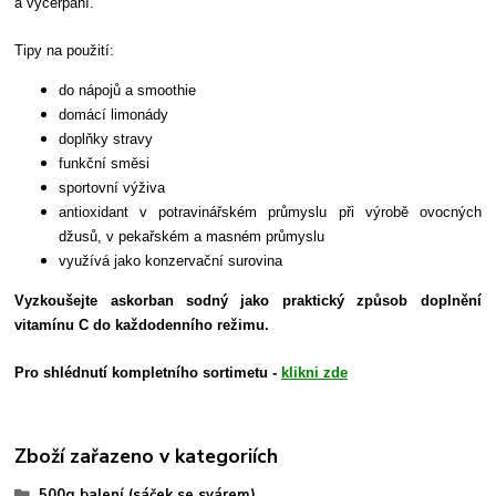
a vyčerpání.
Tipy na použití:
do nápojů a smoothie
domácí limonády
doplňky stravy
funkční směsi
sportovní výživa
antioxidant v potravinářském průmyslu při výrobě ovocných
džusů, v pekařském a masném průmyslu
využívá jako konzervační surovina
Vyzkoušejte askorban sodný jako praktický způsob doplnění
vitamínu C do každodenního režimu.
Pro shlédnutí kompletního sortimetu -
klikni zde
Zboží zařazeno v kategoriích
500g balení (sáček se svárem)