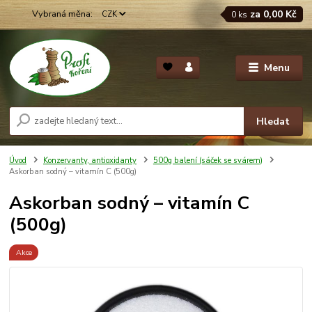
za
0,00 Kč
CZK
0
ks
Menu
Hledat
Úvod
Konzervanty, antioxidanty
500g balení (sáček se svárem)
Askorban sodný – vitamín C (500g)
Askorban sodný – vitamín C
(500g)
Akce