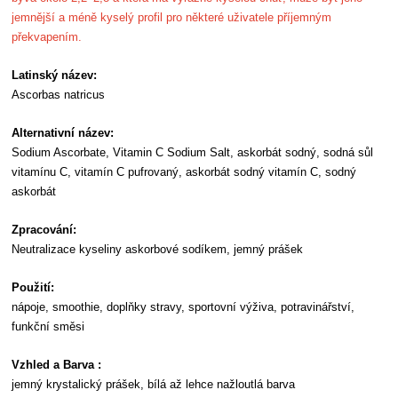
jemnější a méně kyselý profil pro některé uživatele příjemným
překvapením.
Latinský název:
Ascorbas natricus
Alternativní název:
Sodium Ascorbate, Vitamin C Sodium Salt, askorbát sodný, sodná sůl
vitamínu C, vitamín C pufrovaný, askorbát sodný vitamín C, sodný
askorbát
Zpracování:
Neutralizace kyseliny askorbové sodíkem, jemný prášek
Použití:
nápoje, smoothie, doplňky stravy, sportovní výživa, potravinářství,
funkční směsi
Vzhled a Barva :
jemný krystalický prášek, bílá až lehce nažloutlá barva