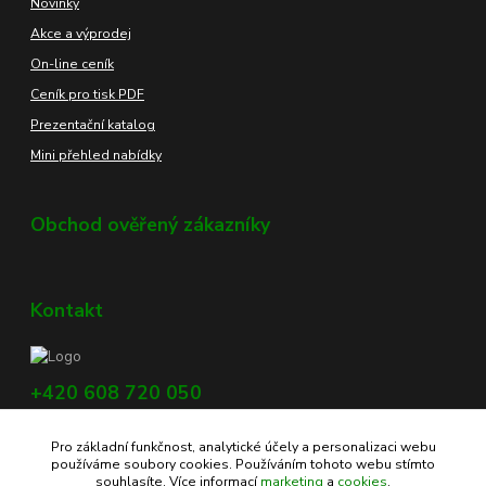
Novinky
Akce a výprodej
On-line ceník
Ceník pro tisk PDF
Prezentační katalog
Mini přehled nabídky
Obchod ověřený zákazníky
Kontakt
+420 608 720 050
Využijte náš chat, vpravo dole na obrazovce.
Pro základní funkčnost, analytické účely a personalizaci webu
info@profikoreni.cz
používáme soubory cookies. Používáním tohoto webu stímto
souhlasíte. Více informací
marketing
a
cookies
.