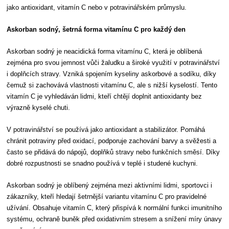
jako antioxidant, vitamín C nebo v potravinářském průmyslu.
Askorban sodný, šetrná forma vitamínu C pro každý den
Askorban sodný je neacidická forma vitamínu C, která je oblíbená
zejména pro svou jemnost vůči žaludku a široké využití v potravinářství
i doplňcích stravy. Vzniká spojením kyseliny askorbové a sodíku, díky
čemuž si zachovává vlastnosti vitamínu C, ale s nižší kyselostí. Tento
vitamín C je vyhledáván lidmi, kteří chtějí doplnit antioxidanty bez
výrazně kyselé chuti.
V potravinářství se používá jako antioxidant a stabilizátor. Pomáhá
chránit potraviny před oxidací, podporuje zachování barvy a svěžesti a
často se přidává do nápojů, doplňků stravy nebo funkčních směsí. Díky
dobré rozpustnosti se snadno používá v teplé i studené kuchyni.
Askorban sodný je oblíbený zejména mezi aktivními lidmi, sportovci i
zákazníky, kteří hledají šetrnější variantu vitamínu C pro pravidelné
užívání. Obsahuje vitamín C, který přispívá k normální funkci imunitního
systému, ochraně buněk před oxidativním stresem a snížení míry únavy