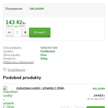
Dostupnost
SKLADEM
143 Kč
/
ks
118 Kč
bez DPH
Koupit
Číslo produktu:
G00244-500
Výrobce:
Profikoření
Země původu:
Čína
Hmotnost:
500g
Hlídat cenu / dostupnost
Do oblíbených
Podobné produkty
Askorban sodný – vitamín C (50g)
SKLADEM
24 Kč
/
ks
20 Kč
bez DPH