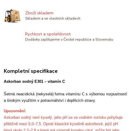
Zboží skladem
Skladem a ve vlastních skladech
Rychlost a spolehlivost
Dodávky zajišťujeme v České republice a Slovensku
Kompletní specifikace
Askorban sodný E301 – vitamín C
Šetrná neacidická (nekyselá) forma vitamínu C s výbornou rozpustností
a širokým využitím v potravinářství i doplňcích stravy.
Upozornění:
Askorban sodný není kyselý, jeho pH se ve vodném roztoku pohybuje
přibližně mezi 6,0–7,5. Oproti klasické kyselině askorbové, jejíž pH
bývá okolo 2,2–2,8 a která má výrazně kyselou chuť, může být jeho