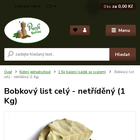
za
0,00 Kč
CZK
0
ks
Menu
Hledat
Úvod
Koření jednodruhové
1 Kg balení (sáček se svárem)
Bobkový list
celý - netříděný (1 Kg)
Bobkový list celý - netříděný (1
Kg)