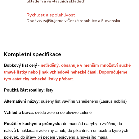
Skladem a ve vlastních skladech
Rychlost a spolehlivost
Dodávky zajišťujeme v České republice a Slovensku
Kompletní specifikace
Bobkový list celý -
netříděný,
obs
ahuje v menším množství suché
tmavé lístky nebo jinak vzhledově nehezké části. Doporučujeme
tyto esteticky nehezké lístky přebrat.
Použitá část rostliny:
listy
Alternativní názvy:
sušený list vavřínu vznešeného (Laurus nobilis)
Vzhled a barva:
světle zelená do olivovo zelené
Použití v kuchyni a průmyslu:
do marinád na ryby a zvěřinu, do
nálevů k nakládání zeleniny a hub, do pikantních omáček a kyselých
polévek, do šťávy při pečení vepřového a hovězího masa