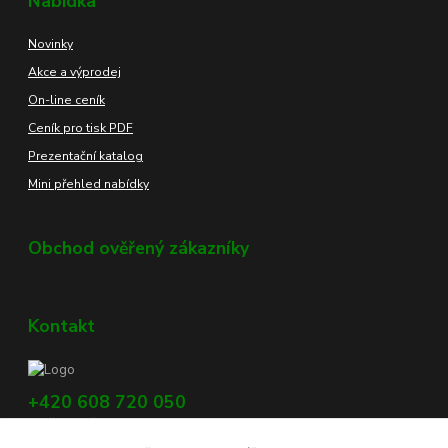
Nabídka
Novinky
Akce a výprodej
On-line ceník
Ceník pro tisk PDF
Prezentační katalog
Mini přehled nabídky
Obchod ověřený zákazníky
Kontakt
+420 608 720 050
Využijte náš chat, vpravo dole na obrazovce.