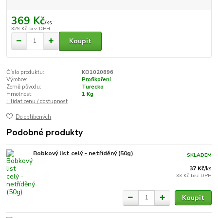
369 Kč
/
ks
329 Kč
bez DPH
Koupit
Číslo produktu:
KO1020896
Výrobce:
Profikoření
Země původu:
Turecko
Hmotnost:
1 Kg
Hlídat cenu / dostupnost
Do oblíbených
Podobné produkty
Bobkový list celý - netříděný (50g)
SKLADEM
37 Kč
/
ks
33 Kč
bez DPH
Koupit