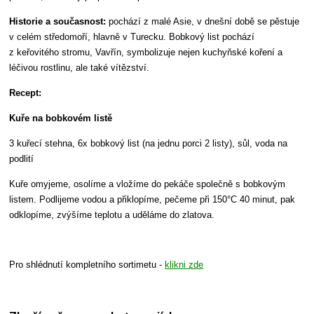
Historie a současnost:
pochází z malé Asie, v dnešní době se pěstuje
v celém středomoří, hlavně v Turecku. Bobkový list pochází
z keřovitého stromu, Vavřín, symbolizuje nejen kuchyňské koření a
léčivou rostlinu, ale také vítězství.
Recept:
Kuře na bobkovém listě
3 kuřecí stehna, 6x bobkový list (na jednu porci 2 listy), sůl, voda na
podlití
Kuře omyjeme, osolíme a vložíme do pekáče společně s bobkovým
listem. Podlijeme vodou a přiklopíme, pečeme při 150°C 40 minut, pak
odklopíme, zvýšíme teplotu a uděláme do zlatova.
Pro shlédnutí kompletního sortimetu -
klikni zde