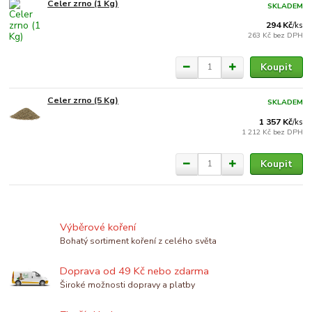
Celer zrno (1 Kg)
SKLADEM
294 Kč
/
ks
263 Kč
bez DPH
Koupit
Celer zrno (5 Kg)
SKLADEM
1 357 Kč
/
ks
1 212 Kč
bez DPH
Koupit
Výběrové koření
Bohatý sortiment koření z celého světa
Doprava od 49 Kč nebo zdarma
Široké možnosti dopravy a platby