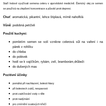
Staří Indové využívali semena celeru v ajurvédské medicíně. Éterický olej ze semen
se používá na zlepšení koncentrace a působí proti depresi.
Chuť
: aromatická, pikantní, lehce štiplavá, mírně nahořklá
Vůně
: podobná petrželi
Použití kuchyni:
pomletím semen se solí vznikne celerová sůl na vaření i na
párek v rohlíku
do chleba
do polévek
hodí se k vajíčkům, rybám, zelí, bramborám,drůbeži
do dušených mas
Pozitivní účinky
:
pomáhá při nachlazení, bolesti hlavy
při bolestech zubů, nespavosti
proti zadržování vody v těle
proti nadýmání
pro zmírnění svalových křečí