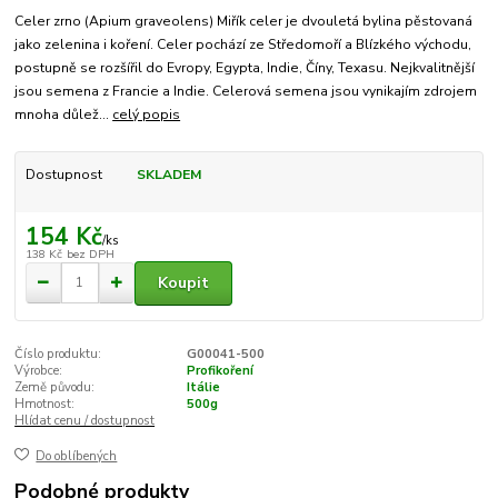
Celer zrno (Apium graveolens) Miřík celer je dvouletá bylina pěstovaná
jako zelenina i koření. Celer pochází ze Středomoří a Blízkého východu,
postupně se rozšířil do Evropy, Egypta, Indie, Číny, Texasu. Nejkvalitnější
jsou semena z Francie a Indie. Celerová semena jsou vynikajím zdrojem
mnoha důlež...
celý popis
Dostupnost
SKLADEM
154 Kč
/
ks
138 Kč
bez DPH
Koupit
Číslo produktu:
G00041-500
Výrobce:
Profikoření
Země původu:
Itálie
Hmotnost:
500g
Hlídat cenu / dostupnost
Do oblíbených
Podobné produkty