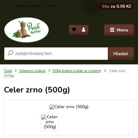
za
0,00 Kč
CZK
0
ks
Menu
Hledat
Úvod
Zelenina sušená
500g balení (sáček se svárem)
Celer zrno
(500g)
Celer zrno (500g)