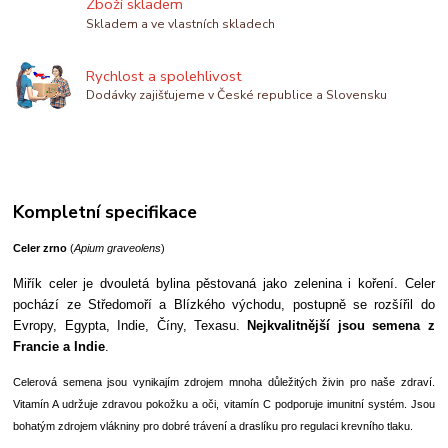
Zboží skladem
Skladem a ve vlastních skladech
Rychlost a spolehlivost
Dodávky zajišťujeme v České republice a Slovensku
Kompletní specifikace
Celer zrno
(
Apium graveolens
)
Miřík celer je dvouletá bylina pěstovaná jako zelenina i koření. Celer
pochází ze Středomoří a Blízkého východu, postupně se rozšířil do
Evropy, Egypta, Indie, Číny, Texasu.
Nejkvalitnější jsou semena z
Francie a Indie
.
Celerová semena jsou vynikajím zdrojem mnoha důležitých živin pro naše zdraví.
Vitamín A udržuje zdravou pokožku a oči, vitamín C podporuje imunitní systém. Jsou
bohatým zdrojem vlákniny pro dobré trávení a draslíku pro regulaci krevního tlaku.