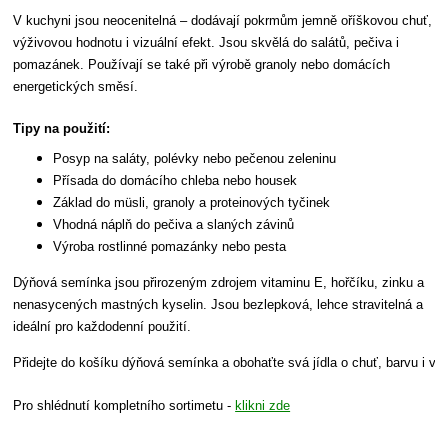
V kuchyni jsou neocenitelná – dodávají pokrmům jemně oříškovou chuť,
výživovou hodnotu i vizuální efekt. Jsou skvělá do salátů, pečiva i
pomazánek. Používají se také při výrobě granoly nebo domácích
energetických směsí.
Tipy na použití:
Posyp na saláty, polévky nebo pečenou zeleninu
Přísada do domácího chleba nebo housek
Základ do müsli, granoly a proteinových tyčinek
Vhodná náplň do pečiva a slaných závinů
Výroba rostlinné pomazánky nebo pesta
Dýňová semínka jsou přirozeným zdrojem vitaminu E, hořčíku, zinku a
nenasycených mastných kyselin. Jsou bezlepková, lehce stravitelná a
ideální pro každodenní použití.
Přidejte do košíku dýňová semínka a obohaťte svá jídla o chuť, barvu i výž
Pro shlédnutí kompletního sortimetu - 
klikni zde