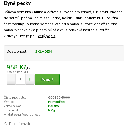
Dýně pecky
Dýňová semínka Chutná a výživná surovina pro zdravější kuchyni. Vhodná
do salátů, pečiva i na mlsání. Zdroj hořčíku, zinku a vitaminu E. Použitá
část rostliny: loupaná semena Vzhled a barva: žlutozelená až zelená
barva, tvar oválný a plochý Vůně a chuť: oříškově nasládlá Použití
v kuchyni: lze je po...
celý popis
Dostupnost
SKLADEM
958 Kč
/
ks
855 Kč
bez DPH
Koupit
Číslo produktu:
G00180-5000
Výrobce:
Profikoření
Země původu:
Polsko
Hmotnost:
5 Kg
Hlídat cenu / dostupnost
Do oblíbených