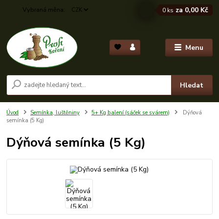
za
0,00 Kč
CZK
0
ks
Menu
Hledat
Úvod
Semínka, luštěniny
5+ Kg balení (sáček se svárem)
Dýňová
semínka (5 Kg)
Dýňová semínka (5 Kg)