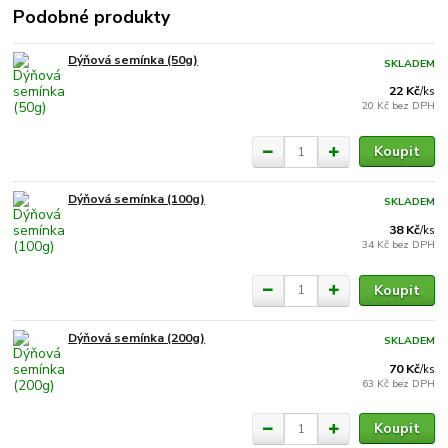
Podobné produkty
Dýňová semínka (50g)
SKLADEM
22 Kč
/
ks
20 Kč
bez DPH
Koupit
Dýňová semínka (100g)
SKLADEM
38 Kč
/
ks
34 Kč
bez DPH
Koupit
Dýňová semínka (200g)
SKLADEM
70 Kč
/
ks
63 Kč
bez DPH
Koupit