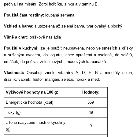
pečiva i na mlsání. Zdroj hořčíku, zinku a vitaminu E.
Použitá část rostliny:
loupaná semena
Vzhled a barva:
žlutozelená až zelená barva, tvar oválný a plochý
Vůně a chuť:
oříškově nasládlá
Použití v kuchyni:
lze je použít neupravená, nebo ve směsích s oříšky
a sušeným ovocem, do jogurtu, lehce opražená a osolená, do salátů,
omáček, do pečiva, zeleninových i masových karbanátků.
Vlastnosti:
Obsahují zinek, vitamíny A, D, E, B a minerály selen,
draslík, vápník, fosfor, mangan, železo, hořčík a měď.
Výživové hodnoty na 100 g:
Hodnoty:
Energetická hodnota (kcal)
559
Tuky (g)
49
z toho nasycené mastné kyseliny
9
(g)