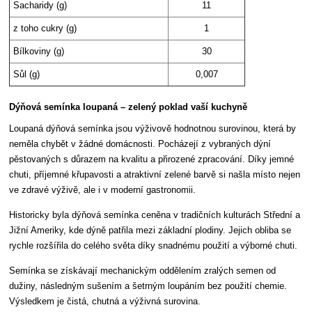
Sacharidy (g)
11
z toho cukry (g)
1
Bílkoviny (g)
30
Sůl (g)
0,007
Dýňová semínka loupaná – zelený poklad vaší kuchyně
Loupaná dýňová semínka jsou výživově hodnotnou surovinou, která by
neměla chybět v žádné domácnosti. Pocházejí z vybraných dýní
pěstovaných s důrazem na kvalitu a přirozené zpracování. Díky jemné
chuti, příjemné křupavosti a atraktivní zelené barvě si našla místo nejen
ve zdravé výživě, ale i v moderní gastronomii.
Historicky byla dýňová semínka ceněna v tradičních kulturách Střední a
Jižní Ameriky, kde dýně patřila mezi základní plodiny. Jejich obliba se
rychle rozšířila do celého světa díky snadnému použití a výborné chuti.
Semínka se získávají mechanickým oddělením zralých semen od
dužiny, následným sušením a šetrným loupáním bez použití chemie.
Výsledkem je čistá, chutná a výživná surovina.