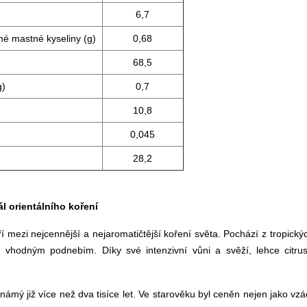
6,7
né mastné kyseliny (g)
0,68
68,5
g)
0,7
10,8
0,045
28,2
l orientálního koření
mezi nejcennější a nejaromatičtější koření světa. Pochází z tropických
 vhodným podnebím. Díky své intenzivní vůni a svěží, lehce citrus
mý již více než dva tisíce let. Ve starověku byl ceněn nejen jako vzá