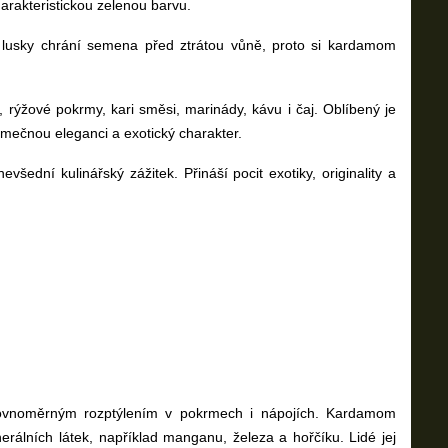
arakteristickou zelenou barvu.
lé lusky chrání semena před ztrátou vůně, proto si kardamom
 rýžové pokrmy, kari směsi, marinády, kávu i čaj. Oblíbený je
imečnou eleganci a exotický charakter.
dní kulinářský zážitek. Přináší pocit exotiky, originality a
ovnoměrným rozptýlením v pokrmech i nápojích. Kardamom
erálních látek, například manganu, železa a hořčíku. Lidé jej