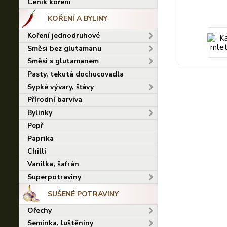
Ceník koření
KOŘENÍ A BYLINY
Koření jednodruhové
Směsi bez glutamanu
Směsi s glutamanem
Pasty, tekutá dochucovadla
Sypké vývary, šťávy
Přírodní barviva
Bylinky
Pepř
Paprika
Chilli
Vanilka, šafrán
Superpotraviny
SUŠENÉ POTRAVINY
Ořechy
Semínka, luštěniny