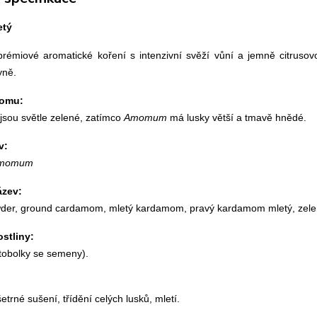
etý
émiové aromatické koření s intenzivní svěží vůní a jemně citrusovo
yně.
momu:
 jsou světle zelené, zatímco 
Amomum
 má lusky větší a tmavě hnědé.
v:
damomum
ázev:
er, ground cardamom, mletý kardamom, pravý kardamom mletý, zel
ostliny:
 tobolky se semeny).
etrné sušení, třídění celých lusků, mletí.