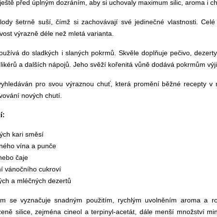
 ještě před úplným dozráním, aby si uchovaly maximum silic, aroma i ch
plody šetrně suší, čímž si zachovávají své jedinečné vlastnosti. Ce
vost výrazně déle než mletá varianta.
oužívá do sladkých i slaných pokrmů. Skvěle doplňuje pečivo, dezerty,
 likérů a dalších nápojů. Jeho svěží kořenitá vůně dodává pokrmům výj
hledáván pro svou výraznou chuť, která promění běžné recepty v nevše
evování nových chutí.
í:
kých kari směsí
ného vína a punče
nebo čaje
ní vánočního cukroví
ých a mléčných dezertů
m se vyznačuje snadným použitím, rychlým uvolněním aroma a r
zeně silice, zejména cineol a terpinyl-acetát, dále menší množství min