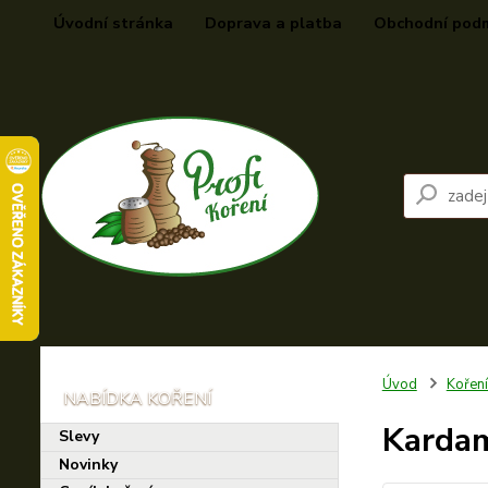
Úvodní stránka
Doprava a platba
Obchodní pod
Úvod
Kořen
Karda
Slevy
Novinky