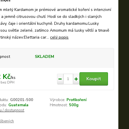
 mletý Kardamom je prémiové aromatické koření s intenzivní
í a jemně citrusovou chutí. Hodí se do sladkých i slaných
ávy, čaje i orientální kuchyně. Druhy kardamomu:Lusky
 jsou světle zelené, zatímco Amomum má lusky větší a tmavě
tinský název:Elettaria car...
celý popis
pnost
SKLADEM
 Kč
/
ks
Koupit
bez DPH
duktu:
G00201-500
Výrobce:
Profikoření
odu:
Guatemala
Hmotnost:
500g
nu / dostupnost
líbených