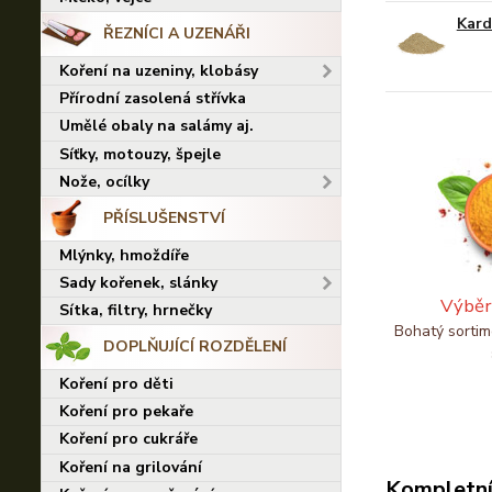
Kard
ŘEZNÍCI A UZENÁŘI
Koření na uzeniny, klobásy
Přírodní zasolená střívka
Umělé obaly na salámy aj.
Síťky, motouzy, špejle
Nože, ocílky
PŘÍSLUŠENSTVÍ
Mlýnky, hmoždíře
Sady kořenek, slánky
Výběr
Sítka, filtry, hrnečky
Bohatý sortim
DOPLŇUJÍCÍ ROZDĚLENÍ
Koření pro děti
Koření pro pekaře
Koření pro cukráře
Koření na grilování
Kompletní