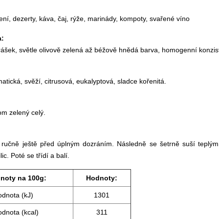
ení, dezerty, káva, čaj, rýže, marinády, kompoty, svařené víno
a:
ášek, světle olivově zelená až béžově hnědá barva, homogenní konzis
atická, svěží, citrusová, eukalyptová, sladce kořenitá.
m zelený celý.
í ručně ještě před úplným dozráním. Následně se šetrně suší tepl
ic. Poté se třídí a balí.
noty na 100g:
Hodnoty:
odnota (kJ)
1301
odnota (kcal)
311