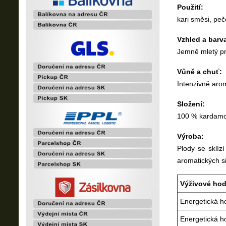
Použití:
kari směsi, peč
Vzhled a barv
Jemně mletý pr
Vůně a chuť:
Intenzivně arom
Složení:
100 % kardamo
Výroba:
Plody se sklíz
aromatických sil
Výživové hod
Energetická h
Energetická h