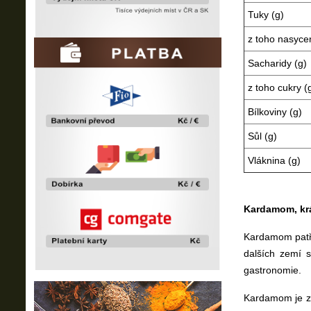
Tuky (g)
z toho nasyce
Sacharidy (g)
z toho cukry (
Bílkoviny (g)
Sůl (g)
Vláknina (g)
Kardamom, krá
Kardamom patří 
dalších zemí s
gastronomie.
Kardamom je zná