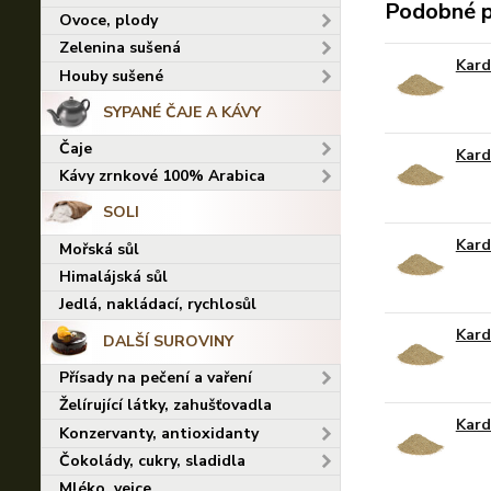
Podobné 
Ovoce, plody
Zelenina sušená
Kard
Houby sušené
SYPANÉ ČAJE A KÁVY
Čaje
Kard
Kávy zrnkové 100% Arabica
SOLI
Kard
Mořská sůl
Himalájská sůl
Jedlá, nakládací, rychlosůl
Kard
DALŠÍ SUROVINY
Přísady na pečení a vaření
Želírující látky, zahušťovadla
Kard
Konzervanty, antioxidanty
Čokolády, cukry, sladidla
Mléko, vejce