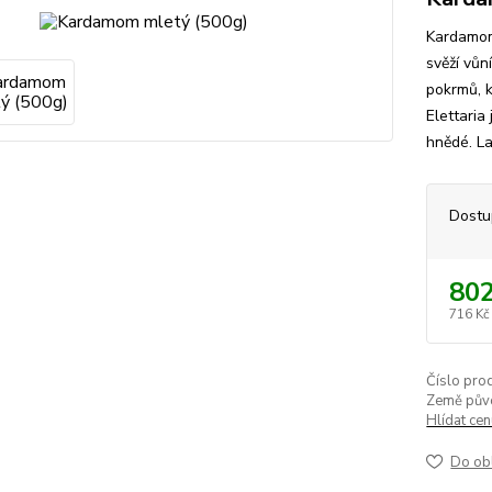
Kardamom
svěží vůn
pokrmů, k
Elettaria
hnědé. La
Dostu
802
716 Kč
Číslo pro
Země pův
Hlídat ce
Do ob