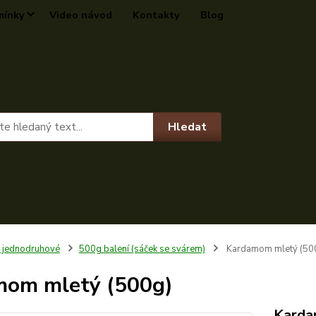
mínky
Video návod
Kontakty
Blog
Hledat
í jednodruhové
500g balení (sáček se svárem)
Kardamom mletý (50
mom mletý (500g)
Kard