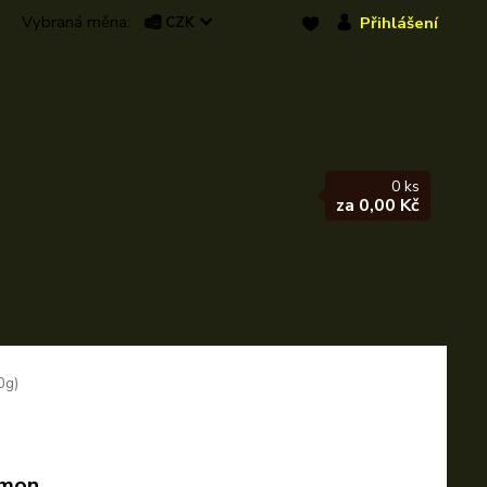
Přihlášení
CZK
0
ks
za
0,00 Kč
0g)
amon