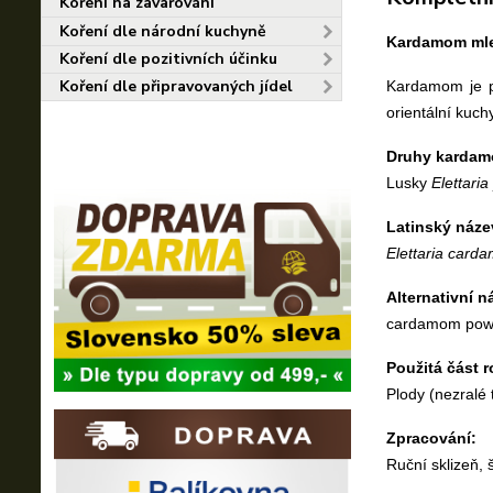
Koření na zavařování
Koření dle národní kuchyně
Kardamom ml
Koření dle pozitivních účinku
Koření dle připravovaných jídel
Kardamom je pr
orientální kuch
Druhy karda
Lusky 
Elettaria
Latinský náze
Elettaria car
Alternativní n
cardamom powd
Použitá část r
Plody (nezralé
Zpracování:
Ruční sklizeň, š