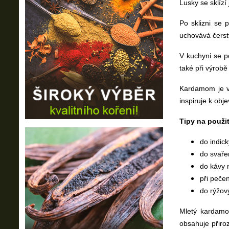
Lusky se sklízí
Po sklizni se 
uchovává čerst
V kuchyni se p
také při výrobě
Kardamom je vy
inspiruje k obj
Tipy na použit
do indic
do svaře
do kávy 
při peče
do rýžov
Mletý kardamo
obsahuje přiro