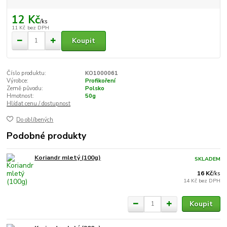
12 Kč
/
ks
11 Kč
bez DPH
Koupit
Číslo produktu:
KO1000061
Výrobce:
Profikoření
Země původu:
Polsko
Hmotnost:
50g
Hlídat cenu / dostupnost
Do oblíbených
Podobné produkty
Koriandr mletý (100g)
SKLADEM
16 Kč
/
ks
14 Kč
bez DPH
Koupit