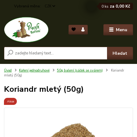
za
0,00 Kč
CZK
0
ks
Menu
Hledat
Úvod
Koření jednodruhové
50g balení (sáček se svárem)
Koriandr
mletý (50g)
Koriandr mletý (50g)
Akce