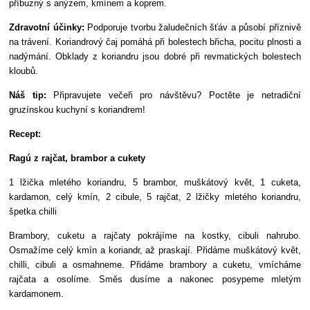
příbuzný s anýzem, kmínem a koprem.
Zdravotní účinky:
Podporuje tvorbu žaludečních šťáv a působí příznivě
na trávení. Koriandrový čaj pomáhá při bolestech břicha, pocitu plnosti a
nadýmání. Obklady z koriandru jsou dobré při revmatických bolestech
kloubů.
Náš tip:
Připravujete večeři pro návštěvu? Poctěte je netradiční
gruzínskou kuchyní s koriandrem!
Recept:
Ragú z rajčat, brambor a cukety
1 lžička mletého koriandru, 5 brambor, muškátový květ, 1 cuketa,
kardamon, celý kmín, 2 cibule, 5 rajčat, 2 lžičky mletého koriandru,
špetka chilli
Brambory, cuketu a rajčaty pokrájíme na kostky, cibuli nahrubo.
Osmažíme celý kmín a koriandr, až praskají. Přidáme muškátový květ,
chilli, cibuli a osmahneme. Přidáme brambory a cuketu, vmícháme
rajčata a osolíme. Směs dusíme a nakonec posypeme mletým
kardamonem.