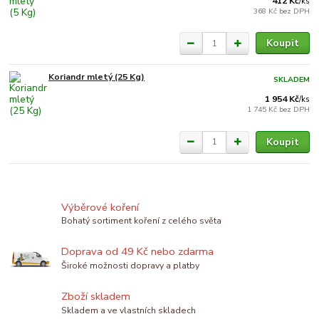
412 Kč
/
ks
368 Kč
bez DPH
Koupit
Koriandr mletý (25 Kg)
SKLADEM
1 954 Kč
/
ks
1 745 Kč
bez DPH
Koupit
Výběrové koření
Bohatý sortiment koření z celého světa
Doprava od 49 Kč nebo zdarma
Široké možnosti dopravy a platby
Zboží skladem
Skladem a ve vlastních skladech