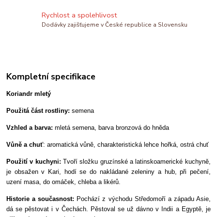
Rychlost a spolehlivost
Dodávky zajišťujeme v České republice a Slovensku
Kompletní specifikace
Koriandr mletý
Použitá část rostliny:
semena
Vzhled a barva:
mletá semena, barva bronzová do hněda
Vůně a chuť
: aromatická vůně, charakteristická lehce hořká, ostrá chuť
Použití v kuchyni:
Tvoří složku gruzínské a latinskoamerické kuchyně,
je obsažen v Kari, hodí se do nakládané zeleniny a hub, při pečení,
uzení masa, do omáček, chleba a likérů.
Historie a současnost:
Pochází z východu Středomoří a západu Asie,
dá se pěstovat i v Čechách. Pěstoval se už dávno v Indii a Egyptě, je