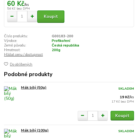
60 Kč
/
ks
54 Kč
bez DPH
Koupit
Číslo produktu:
G00183-200
Výrobce:
Profikoření
Země původu:
Česká republika
Hmotnost:
200g
Hlídat cenu / dostupnost
Do oblíbených
Podobné produkty
Mák bílý (50g)
SKLADEM
19 Kč
/
ks
17 Kč
bez DPH
Koupit
Mák bílý (100g)
SKLADEM