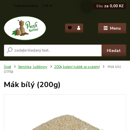
za
0,00 Kč
CZK
0
ks
Menu
Hledat
Úvod
Semínka, luštěniny
200g balení (sáček se svárem)
Mák bílý
(200g)
Mák bílý (200g)