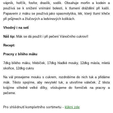
vápník, hořčík, fosfor, draslík, sodík. Obsahuje morfin a kodein a
používá se k snížení vnímání bolesti, k tlumení dráždění při kašli.
Papaverin z máku se používá jako spasmolytika, lék, který tlumí křeče
při průjmech a žlučových a ledvinových kolikách.
Vhodný i na setí
Náš tip:
Mák se dá použít i při pečení Vánočního cukroví!
Recept:
Pracny z bílého máku
7dkg bílého máku, hřebíček, 17dkg hladké mouky, 12dkg másla, mletá
skořice, 12dkg cukru
Na vál prosejeme mouku s cukrem, rozdrobíme do nich tuk a přidáme
mák. Těsto spojíme, aby nevytekl tuk, a utvoříme váleček. Z těsta
krájíme středně velké dílky, vtiskujeme do formiček na pracny a
pečeme.
Pro shlédnutí kompletního sortimetu -
klikni zde