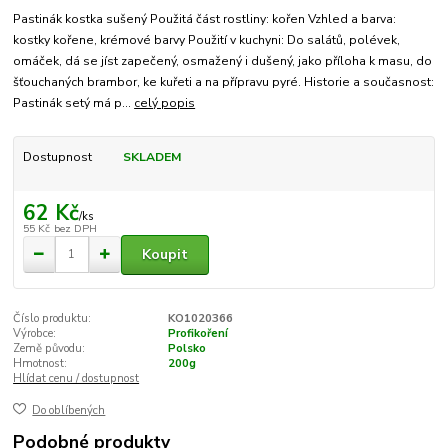
Pastinák kostka sušený Použitá část rostliny: kořen Vzhled a barva:
kostky kořene, krémové barvy Použití v kuchyni: Do salátů, polévek,
omáček, dá se jíst zapečený, osmažený i dušený, jako příloha k masu, do
šťouchaných brambor, ke kuřeti a na přípravu pyré. Historie a současnost:
Pastinák setý má p...
celý popis
Dostupnost
SKLADEM
62 Kč
/
ks
55 Kč
bez DPH
Koupit
Číslo produktu:
KO1020366
Výrobce:
Profikoření
Země původu:
Polsko
Hmotnost:
200g
Hlídat cenu / dostupnost
Do oblíbených
Podobné produkty