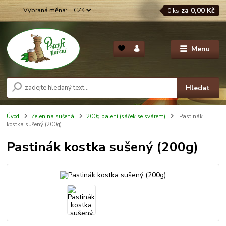
za
0,00 Kč
CZK
0
ks
Menu
Hledat
Úvod
Zelenina sušená
200g balení (sáček se svárem)
Pastinák
kostka sušený (200g)
Pastinák kostka sušený (200g)