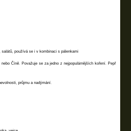
alátů, používá se i v kombinaci s pálenkami
ii nebo Číně. Považuje se za jedno z nejpopulárnějších koření. Pepř
nevolnosti, průjmu a nadýmání.
anka, vejce