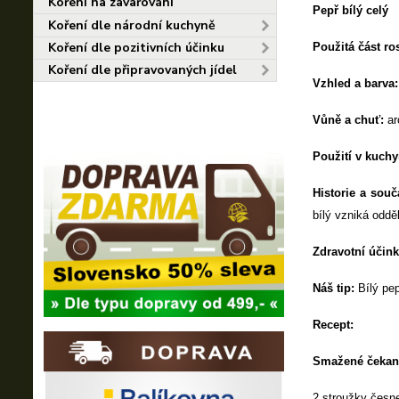
Koření na zavařování
Pepř bílý celý
Koření dle národní kuchyně
Koření dle pozitivních účinku
Použitá část ro
Koření dle připravovaných jídel
Vzhled a barva:
Vůně a chuť:
ar
Použití v kuchy
Historie a souč
bílý vzniká oddě
Zdravotní účink
Náš tip:
Bílý pep
Recept:
Smažené čekan
2 stroužky česne