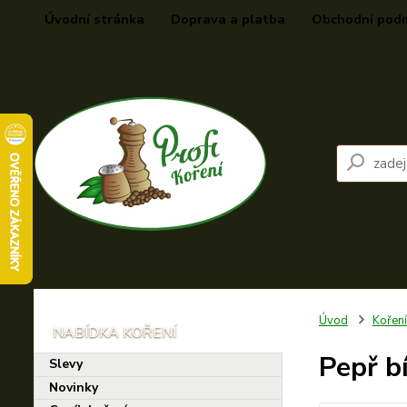
Úvodní stránka
Doprava a platba
Obchodní pod
Úvod
Kořen
Pepř bí
Slevy
Novinky