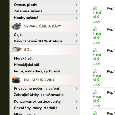
Ovoce, plody
Pepř
Zelenina sušená
Houby sušené
SYPANÉ ČAJE A KÁVY
Pepř
Čaje
Kávy zrnkové 100% Arabica
SOLI
Pepř
Mořská sůl
Himalájská sůl
Jedlá, nakládací, rychlosůl
Pepř 
DALŠÍ SUROVINY
Přísady na pečení a vaření
Pepř 
Želírující látky, zahušťovadla
Konzervanty, antioxidanty
Čokolády, cukry, sladidla
Pepř
Mléko, vejce