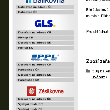
Bílé čekankové 
na másle. Přidá
Pro shlédnutí
Zboží zařa
50g balen
svárem)