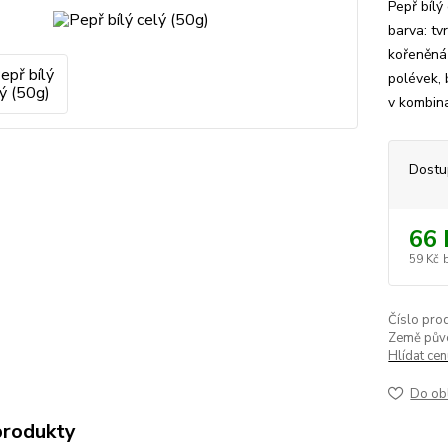
Pepř bílý
barva: tv
kořeněná 
polévek, 
v kombina
Dostu
66 
59 Kč
Číslo pro
Země pův
Hlídat ce
Do ob
produkty