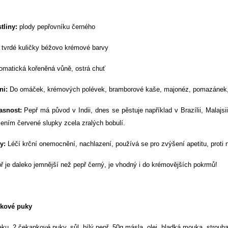
stliny:
plody pepřovníku černého
tvrdé kuličky béžovo krémové barvy
omatická kořeněná vůně, ostrá chuť
ni:
Do omáček, krémových polévek, bramborové kaše, majonéz, pomazánek, s
asnost:
Pepř má původ v Indii, dnes se pěstuje například v Brazílii, Malajs
lením červené slupky zcela zralých bobulí.
y:
Léčí krční onemocnění, nachlazení, používá se pro zvýšení apetitu, proti 
ř je daleko jemnější než pepř černý, je vhodný i do krémovějších pokrmů!
kové puky
ku, 2 čekankové puky, sůl, bílý pepř, 50g másla, olej, hladká mouka, strouh