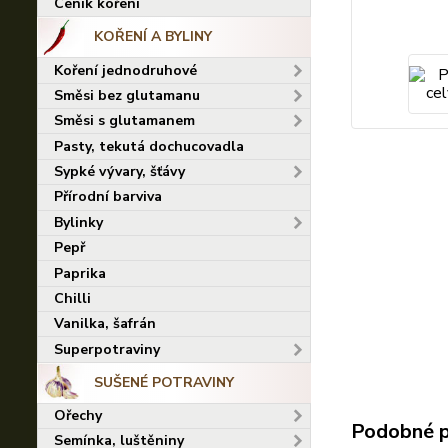
Ceník koření
KOŘENÍ A BYLINY
Koření jednodruhové
Směsi bez glutamanu
Směsi s glutamanem
Pasty, tekutá dochucovadla
Sypké vývary, šťávy
Přírodní barviva
Bylinky
Pepř
Paprika
Chilli
Vanilka, šafrán
Superpotraviny
SUŠENÉ POTRAVINY
Ořechy
Podobné 
Semínka, luštěniny