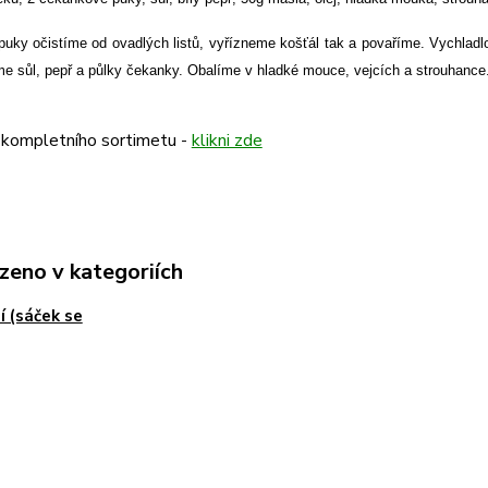
puky očistíme od ovadlých listů, vyřízneme košťál tak a povaříme. Vychlad
me sůl, pepř a půlky čekanky. Obalíme v hladké mouce, vejcích a strouhan
 kompletního sortimetu -
klikni zde
zeno v kategoriích
í (sáček se