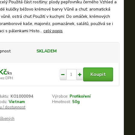
 celý Použitá část rostliny: plody pepřovníku černého Vzhled a
rdé kuličky béžovo krémové barvy Vůně a chuť: aromatická
vůně, ostrá chuť Použití v kuchyni: Do omáček, krémových
bramborové kaše, majonéz, pomazánek, salátů, používá se i
ci s pálenkami Histo...
celý popis
pnost
SKLADEM
Kč
/
ks
Koupit
bez DPH
duktu:
KO1000094
Výrobce:
Profikoření
odu:
Vietnam
Hmotnost:
50g
nu / dostupnost
líbených