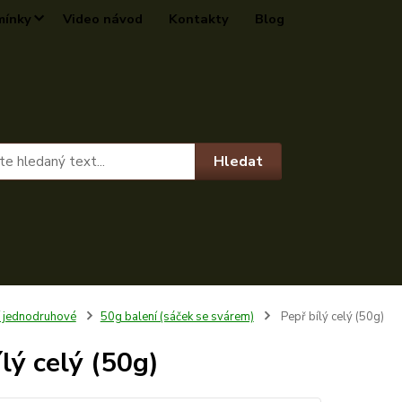
mínky
Video návod
Kontakty
Blog
Hledat
í jednodruhové
50g balení (sáček se svárem)
Pepř bílý celý (50g)
lý celý (50g)