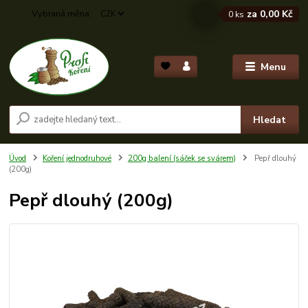
za
0,00 Kč
CZK
0
ks
Menu
Hledat
Úvod
Koření jednodruhové
200g balení (sáček se svárem)
Pepř dlouhý
(200g)
Pepř dlouhý (200g)