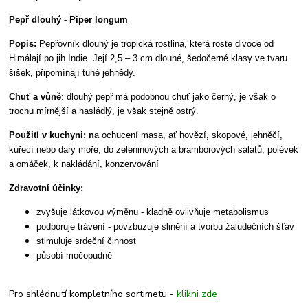
Pepř dlouhý -
Piper longum
Popis:
Pepřovník dlouhý je tropická rostlina, která roste divoce od
Himálají po jih Indie. Její 2,5 – 3 cm dlouhé, šedočerné klasy ve tvaru
šišek, připomínají tuhé jehnědy.
Chuť a vůně
: dlouhý pepř má podobnou chuť jako černý, je však o
trochu mírnější a nasládlý, je však stejně ostrý.
Použití v kuchyni: n
a ochucení masa, ať hovězí, skopové, jehněčí,
kuřecí nebo dary moře, do zeleninových a bramborových salátů, polévek
a omáček,
k nakládání, konzervování
Zd
ravotní účinky:
zvyšuje látkovou výměnu - kladně ovlivňuje metabolismus
podporuje trávení - povzbuzuje slinění a tvorbu žaludečních šťáv
stimuluje srdeční činnost
působí močopudně
Pro shlédnutí kompletního sortimetu -
klikni zde