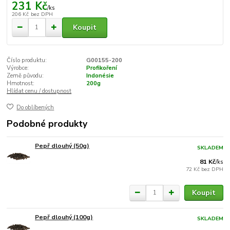
231 Kč
/
ks
206 Kč
bez DPH
Koupit
Číslo produktu:
G00155-200
Výrobce:
Profikoření
Země původu:
Indonésie
Hmotnost:
200g
Hlídat cenu / dostupnost
Do oblíbených
Podobné produkty
Pepř dlouhý (50g)
SKLADEM
81 Kč
/
ks
72 Kč
bez DPH
Koupit
Pepř dlouhý (100g)
SKLADEM