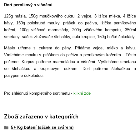
Dort perníkový s višněmi
125g másla, 150g moučkového cukru, 2 vejce, 3 lžíce mléka, 4 lžíce
kávy, 150g polohrubé mouky, prášek do pečiva, lžička perníkového
koření, 100g višňové marmelády, 200g višňového kompotu, 350ml
smetany, sáček ztužovače šlehačky, cukr krupice, 150g hořké čokolády
Máslo utřeme s cukrem do pěny. Přidáme vejce, mléko a kávu.
Vmícháme mouku s práškem do pečiva a perníkovým kořením. Těsto
pečeme. Korpus potřeme marmeládou a višněmi. Vyšleháme smetanu
se šlehačkou a krupicovým cukrem. Dort potřeme šlehačkou a
posypeme čokoládou.
Pro shlédnutí kompletního sortimetu -
klikni zde
Zboží zařazeno v kategoriích
5+ Kg balení (sáček se svárem)