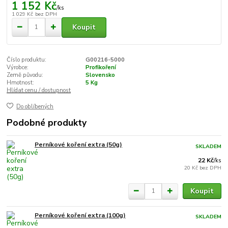
1 152 Kč
/
ks
1 029 Kč
bez DPH
Koupit
Číslo produktu:
G00216-5000
Výrobce:
Profikoření
Země původu:
Slovensko
Hmotnost:
5 Kg
Hlídat cenu / dostupnost
Do oblíbených
Podobné produkty
Perníkové koření extra (50g)
SKLADEM
22 Kč
/
ks
20 Kč
bez DPH
Koupit
Perníkové koření extra (100g)
SKLADEM