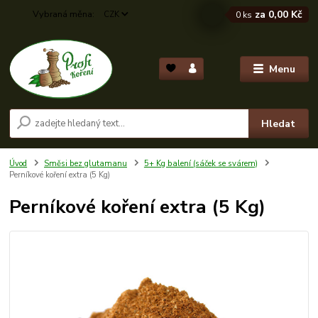
za
0,00 Kč
CZK
0
ks
Menu
Hledat
Úvod
Směsi bez glutamanu
5+ Kg balení (sáček se svárem)
Perníkové koření extra (5 Kg)
Perníkové koření extra (5 Kg)