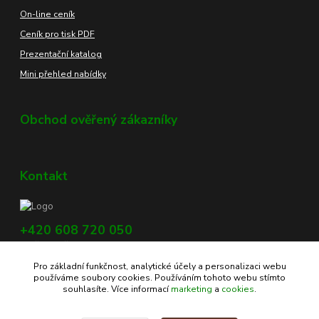
On-line ceník
Ceník pro tisk PDF
Prezentační katalog
Mini přehled nabídky
Obchod ověřený zákazníky
Kontakt
+420 608 720 050
Využijte náš chat, vpravo dole na obrazovce.
Pro základní funkčnost, analytické účely a personalizaci webu
info@profikoreni.cz
používáme soubory cookies. Používáním tohoto webu stímto
souhlasíte. Více informací
marketing
a
cookies
.