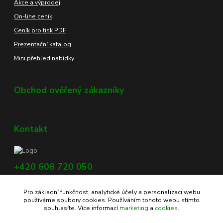
Akce a výprodej
On-line ceník
Ceník pro tisk PDF
Prezentační katalog
Mini přehled nabídky
Obchod ověřený zákazníky
Kontakt
+420 608 720 050
Využijte náš chat, vpravo dole na obrazovce.
Pro základní funkčnost, analytické účely a personalizaci webu
info@profikoreni.cz
používáme soubory cookies. Používáním tohoto webu stímto
souhlasíte. Více informací
marketing
a
cookies
.