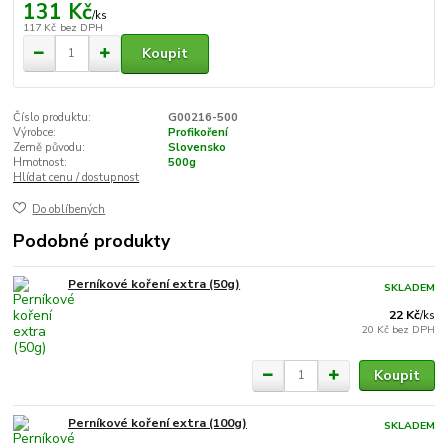
131 Kč
/
ks
117 Kč
bez DPH
Koupit
Číslo produktu:
G00216-500
Výrobce:
Profikoření
Země původu:
Slovensko
Hmotnost:
500g
Hlídat cenu / dostupnost
Do oblíbených
Podobné produkty
Perníkové koření extra (50g)
SKLADEM
22 Kč
/
ks
20 Kč
bez DPH
Koupit
Perníkové koření extra (100g)
SKLADEM