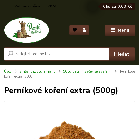
za
0,00 Kč
CZK
0
ks
Menu
Hledat
Úvod
Směsi bez glutamanu
500g balení (sáček se svárem)
Perníkové
koření extra (500g)
Perníkové koření extra (500g)