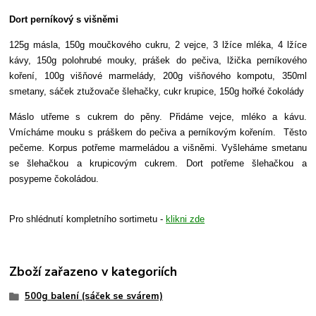
Dort perníkový s višněmi
125g másla, 150g moučkového cukru, 2 vejce, 3 lžíce mléka, 4 lžíce
kávy, 150g polohrubé mouky, prášek do pečiva, lžička perníkového
koření, 100g višňové marmelády, 200g višňového kompotu, 350ml
smetany, sáček ztužovače šlehačky, cukr krupice, 150g hořké čokolády
Máslo utřeme s cukrem do pěny. Přidáme vejce, mléko a kávu.
Vmícháme mouku s práškem do pečiva a perníkovým kořením. Těsto
pečeme. Korpus potřeme marmeládou a višněmi. Vyšleháme smetanu
se šlehačkou a krupicovým cukrem. Dort potřeme šlehačkou a
posypeme čokoládou.
Pro shlédnutí kompletního sortimetu -
klikni zde
Zboží zařazeno v kategoriích
500g balení (sáček se svárem)