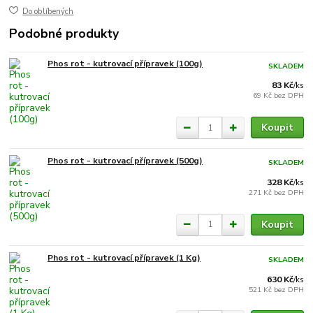
Do oblíbených
Podobné produkty
Phos rot - kutrovací přípravek (100g)
SKLADEM
83 Kč
/
ks
69 Kč
bez DPH
Koupit
Phos rot - kutrovací přípravek (500g)
SKLADEM
328 Kč
/
ks
271 Kč
bez DPH
Koupit
Phos rot - kutrovací přípravek (1 Kg)
SKLADEM
630 Kč
/
ks
521 Kč
bez DPH