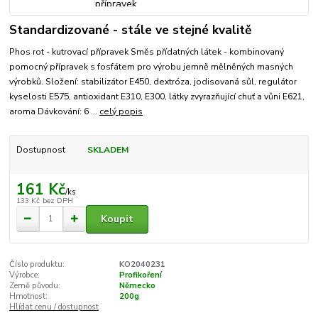
Standardizované - stále ve stejné kvalitě
Phos rot - kutrovací přípravek Směs přídatných látek - kombinovaný
pomocný přípravek s fosfátem pro výrobu jemně mělněných masných
výrobků. Složení: stabilizátor E450, dextróza, jodisovaná sůl, regulátor
kyselosti E575, antioxidant E310, E300, látky zvyrazňující chuť a vůni E621,
aroma Dávkování: 6 ...
celý popis
Dostupnost
SKLADEM
161 Kč
/
ks
133 Kč
bez DPH
Koupit
Číslo produktu:
KO2040231
Výrobce:
Profikoření
Země původu:
Německo
Hmotnost:
200g
Hlídat cenu / dostupnost