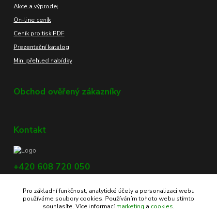
Akce a výprodej
On-line ceník
Ceník pro tisk PDF
Prezentační katalog
Mini přehled nabídky
Obchod ověřený zákazníky
Kontakt
+420 608 720 050
Využijte náš chat, vpravo dole na obrazovce.
Pro základní funkčnost, analytické účely a personalizaci webu
info@profikoreni.cz
používáme soubory cookies. Používáním tohoto webu stímto
souhlasíte. Více informací
marketing
a
cookies
.