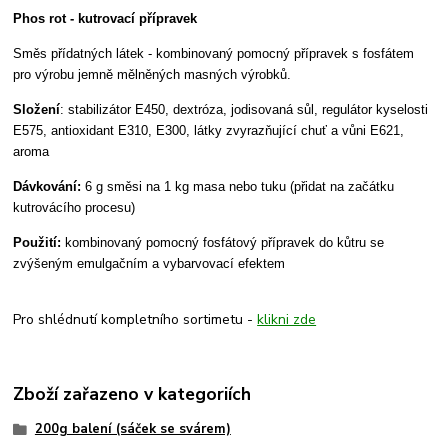
Phos rot - kutrovací přípravek
Směs přídatných látek - kombinovaný pomocný přípravek s fosfátem
pro výrobu jemně mělněných masných výrobků.
Složení
: stabilizátor E450, dextróza, jodisovaná sůl, regulátor kyselosti
E575, antioxidant E310, E300, látky zvyrazňující chuť a vůni E621,
aroma
Dávkování:
6 g směsi na 1 kg masa nebo tuku (přidat na začátku
kutrovácího procesu)
Použití:
kombinovaný pomocný fosfátový přípravek do kůtru se
zvýšeným emulgačním a vybarvovací efektem
Pro shlédnutí kompletního sortimetu -
klikni zde
Zboží zařazeno v kategoriích
200g balení (sáček se svárem)