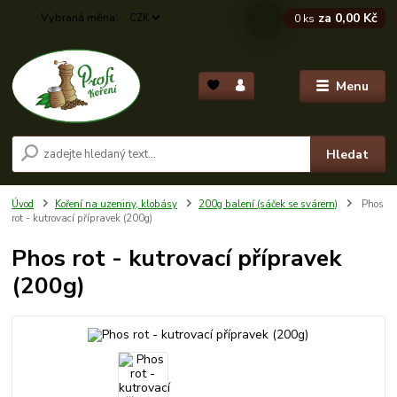
za
0,00 Kč
CZK
0
ks
Menu
Hledat
Úvod
Koření na uzeniny, klobásy
200g balení (sáček se svárem)
Phos
rot - kutrovací přípravek (200g)
Phos rot - kutrovací přípravek
(200g)