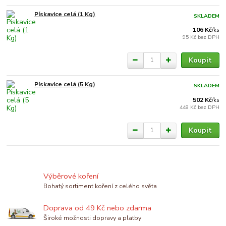
Pískavice celá (1 Kg)
SKLADEM
106 Kč
/
ks
95 Kč
bez DPH
Koupit
Pískavice celá (5 Kg)
SKLADEM
502 Kč
/
ks
448 Kč
bez DPH
Koupit
Výběrové koření
Bohatý sortiment koření z celého světa
Doprava od 49 Kč nebo zdarma
Široké možnosti dopravy a platby