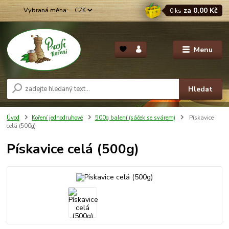
za
0,00 Kč
CZK
0
ks
Menu
Hledat
Úvod
Koření jednodruhové
500g balení (sáček se svárem)
Pískavice
celá (500g)
Pískavice celá (500g)