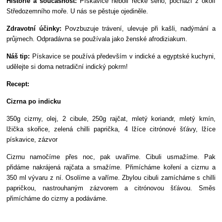
Historie a současnost:
Pískavice neboli řecké seno, pochází z okolí
Středozemního moře. U nás se pěstuje ojediněle.
Zdravotní účinky:
Povzbuzuje trávení, ulevuje při kašli, nadýmání a
průjmech. Odpradávna se používala jako ženské afrodiziakum.
Náš tip:
Pískavice se používá především v indické a egyptské kuchyni,
udělejte si doma netradiční indický pokrm!
Recept:
Cizrna po indicku
350g cizrny, olej, 2 cibule, 250g rajčat, mletý koriandr, mletý kmín,
lžička skořice, zelená chilli paprička, 4 lžíce citrónové šťávy, lžíce
pískavice, zázvor
Cizrnu namočíme přes noc, pak uvaříme. Cibuli usmažíme. Pak
přidáme nakrájená rajčata a smažíme. Přimícháme koření a cizrnu a
350 ml vývaru z ní. Osolíme a vaříme. Zbylou cibuli zamícháme s chilli
papričkou, nastrouhaným zázvorem a citrónovou šťávou. Směs
přimícháme do cizrny a podáváme.