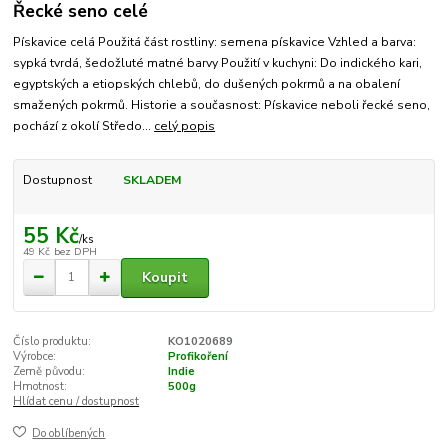
Řecké seno celé
Pískavice celá Použitá část rostliny: semena pískavice Vzhled a barva:
sypká tvrdá, šedožluté matné barvy Použití v kuchyni: Do indického kari,
egyptských a etiopských chlebů, do dušených pokrmů a na obalení
smažených pokrmů. Historie a současnost: Pískavice neboli řecké seno,
pochází z okolí Středo...
celý popis
Dostupnost
SKLADEM
55 Kč
/
ks
49 Kč
bez DPH
Koupit
Číslo produktu:
KO1020689
Výrobce:
Profikoření
Země původu:
Indie
Hmotnost:
500g
Hlídat cenu / dostupnost
Do oblíbených