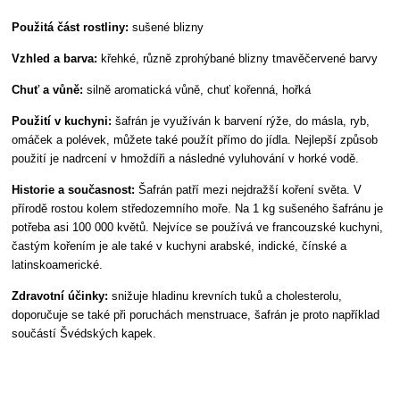
Použitá část rostliny:
sušené blizny
Vzhled a barva:
křehké, různě zprohýbané blizny tmavěčervené barvy
Chuť a vůně:
silně aromatická vůně, chuť kořenná, hořká
Použití v kuchyni:
šafrán je využíván k barvení rýže, do másla, ryb,
omáček a polévek, můžete také použít přímo do jídla. Nejlepší způsob
použití je nadrcení v hmoždíři a následné vyluhování v horké vodě.
Historie a současnost:
Šafrán patří mezi nejdražší koření světa. V
přírodě rostou kolem středozemního moře. Na 1 kg sušeného šafránu je
potřeba asi 100 000 květů. Nejvíce se používá ve francouzské kuchyni,
častým kořením je ale také v kuchyni arabské, indické, čínské a
latinskoamerické.
Zdravotní účinky:
snižuje hladinu krevních tuků a cholesterolu,
doporučuje se také při poruchách menstruace, šafrán je proto například
součástí Švédských kapek.