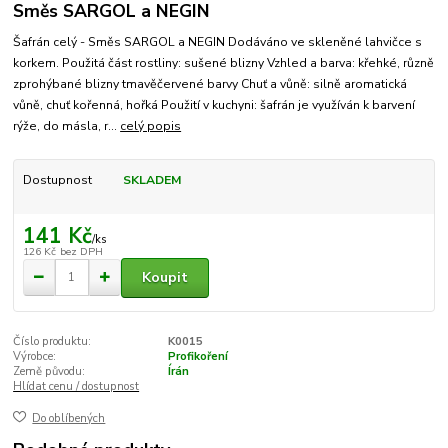
Směs SARGOL a NEGIN
Šafrán celý - Směs SARGOL a NEGIN Dodáváno ve skleněné lahvičce s
korkem. Použitá část rostliny: sušené blizny Vzhled a barva: křehké, různě
zprohýbané blizny tmavěčervené barvy Chuť a vůně: silně aromatická
vůně, chuť kořenná, hořká Použití v kuchyni: šafrán je využíván k barvení
rýže, do másla, r...
celý popis
Dostupnost
SKLADEM
141 Kč
/
ks
126 Kč
bez DPH
Koupit
Číslo produktu:
K0015
Výrobce:
Profikoření
Země původu:
Írán
Hlídat cenu / dostupnost
Do oblíbených