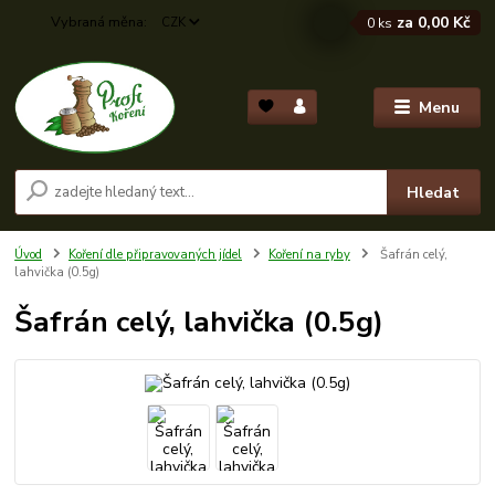
za
0,00 Kč
CZK
0
ks
Menu
Hledat
Úvod
Koření dle připravovaných jídel
Koření na ryby
Šafrán celý,
lahvička (0.5g)
Šafrán celý, lahvička (0.5g)