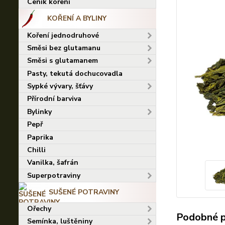
Ceník koření
KOŘENÍ A BYLINY
Koření jednodruhové
Směsi bez glutamanu
Směsi s glutamanem
Pasty, tekutá dochucovadla
Sypké vývary, šťávy
Přírodní barviva
Bylinky
Pepř
Paprika
Chilli
Vanilka, šafrán
Superpotraviny
SUŠENÉ POTRAVINY
Ořechy
Podobné 
Semínka, luštěniny