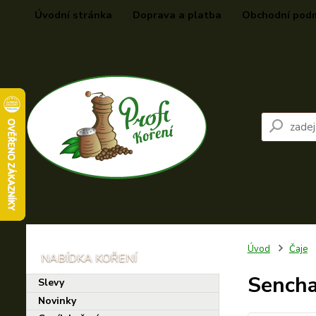
Úvodní stránka
Doprava a platba
Obchodní pod
Úvod
Čaje
Sencha
Slevy
Novinky