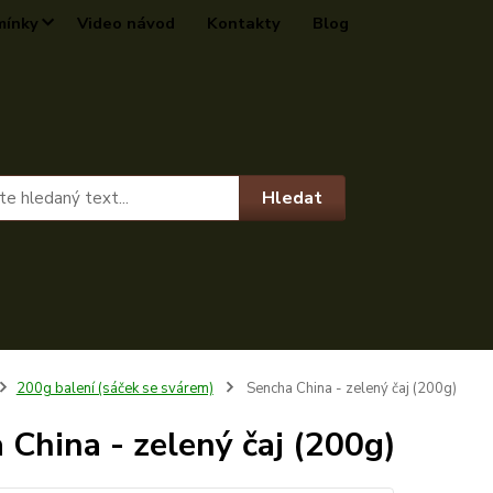
mínky
Video návod
Kontakty
Blog
Hledat
200g balení (sáček se svárem)
Sencha China - zelený čaj (200g)
 China - zelený čaj (200g)