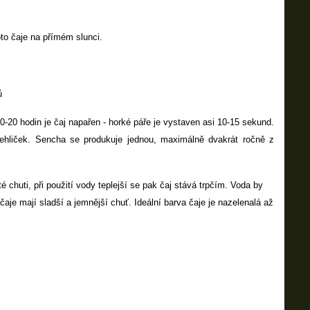
to čaje na přímém slunci.
ů
0-20 hodin je čaj napařen - horké páře je vystaven asi 10-15 sekund.
jehliček. Sencha se produkuje jednou, maximálně dvakrát ročně z
té chuti, při použití vody teplejší se pak čaj stává trpčím. Voda by
aje mají sladší a jemnější chuť. Ideální barva čaje je nazelenalá až