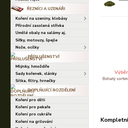
ŘEZNÍCI A UZENÁŘI
Koření na uzeniny, klobásy
Přírodní zasolená střívka
Umělé obaly na salámy aj.
Síťky, motouzy, špejle
Nože, ocílky
PŘÍSLUŠENSTVÍ
Mlýnky, hmoždíře
Výběr
Sady kořenek, slánky
Bohatý sortim
Sítka, filtry, hrnečky
DOPLŇUJÍCÍ ROZDĚLENÍ
Koření pro děti
Koření pro pekaře
Koření pro cukráře
Kompletní
Koření na grilování