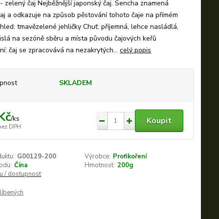
 zelený čaj Nejběžnější japonský čaj. Sencha znamená
aj a odkazuje na způsob pěstování tohoto čaje na přímém
zhled: tmavězelené jehličky Chuť: příjemná, lehce nasládlá,
vislá na sezóně sběru a místa původu čajových keřů
í: čaj se zpracovává na nezakrytých...
celý popis
pnost
SKLADEM
Kč
/
ks
Koupit
bez DPH
duktu:
G00129-200
Výrobce:
Profikoření
odu:
Čína
Hmotnost:
200g
nu / dostupnost
líbených