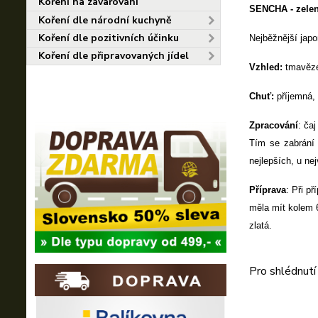
Koření na zavařování
SENCHA - zelen
Koření dle národní kuchyně
Koření dle pozitivních účinku
Nejběžnější jap
Koření dle připravovaných jídel
Vzhled:
tmavěze
Chuť:
příjemná,
Zpracování
: ča
Tím se zabrání 
nejlepších, u nej
Příprava
: Při př
měla mít kolem 6
zlatá.
Pro shlédnutí