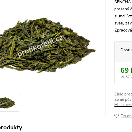
SENCHA -
pražený č
slunci. V
svěží, zá
Zpracován
Dostu
69 
62 Kč
Číslo pro
Země pův
Hlídat ce
Do ob
produkty