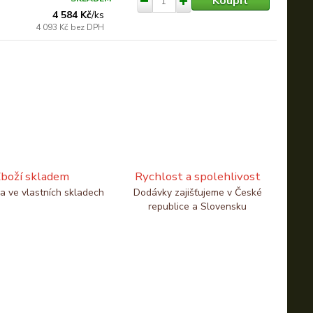
Koupit
4 584 Kč
/
ks
4 093 Kč
bez DPH
boží skladem
Rychlost a spolehlivost
a ve vlastních skladech
Dodávky zajišťujeme v České
republice a Slovensku