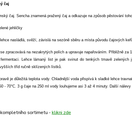
ý čaj
onský čaj. Sencha znamená pražený čaj a odkazuje na způsob pěstování toho
lené jehličky
 lehce nasládlá, svěží, závislá na sezóně sběru a místa původu čajových keř
j se zpracovává
na nezakrytých polích a upravuje napařováním. Přibližně za 1
fermentaci. Lehce lámaný list je pak svinut do tenkých tmavě zelených 
vyšších tříd ručně sklízených lístků.
ípravě je důležitá teplota vody. Chladnější voda přispívá k sladké lehce travna
0 - 70°C. 3 g čaje na 250 ml vody louhujeme asi 3 až 4 minuty. Další nálevy č
 kompletního sortimetu -
klikni zde