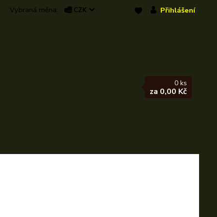
Přihlášení
CZK
0
ks
za
0,00 Kč