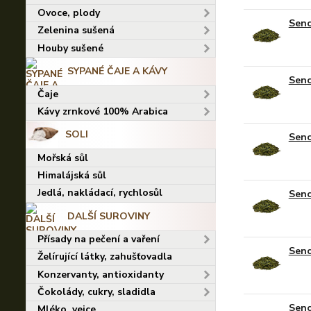
Ovoce, plody
Senc
Zelenina sušená
Houby sušené
SYPANÉ ČAJE A KÁVY
Senc
Čaje
Kávy zrnkové 100% Arabica
SOLI
Senc
Mořská sůl
Himalájská sůl
Jedlá, nakládací, rychlosůl
Senc
DALŠÍ SUROVINY
Přísady na pečení a vaření
Senc
Želírující látky, zahušťovadla
Konzervanty, antioxidanty
Čokolády, cukry, sladidla
Senc
Mléko, vejce